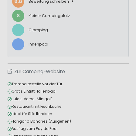
8,8
Bewertung schreiben
S
Kleiner Campingplatz
Glamping
Innenpool
Zur Camping-Website
Tramhaltestelle vor der Tür
Gratis Eintritt Hallenbad
Jules-Verne-Minigolf
Restaurant mit Fischküche
Ideal für Städtereisen
Hangar à Bananes (Ausgehen)
Ausflug zum Puy du Fou