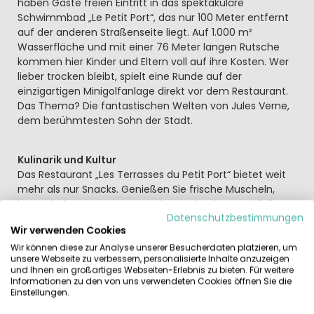
haben Gäste freien Eintritt in das spektakuläre
Schwimmbad „Le Petit Port“, das nur 100 Meter entfernt
auf der anderen Straßenseite liegt. Auf 1.000 m²
Wasserfläche und mit einer 76 Meter langen Rutsche
kommen hier Kinder und Eltern voll auf ihre Kosten. Wer
lieber trocken bleibt, spielt eine Runde auf der
einzigartigen Minigolfanlage direkt vor dem Restaurant.
Das Thema? Die fantastischen Welten von Jules Verne,
dem berühmtesten Sohn der Stadt.
Kulinarik und Kultur
Das Restaurant „Les Terrasses du Petit Port“ bietet weit
mehr als nur Snacks. Genießen Sie frische Muscheln,
bretonische Austern, Langustinen oder die Spezialität
Datenschutzbestimmungen
des Chefs: Kabeljau in weißer Buttersauce (Beurre
Wir verwenden Cookies
blanc). Zum Dessert darf ein Stück des berühmten
„Gâteau Nantais“ nicht fehlen.
Wir können diese zur Analyse unserer Besucherdaten platzieren, um
unsere Webseite zu verbessern, personalisierte Inhalte anzuzeigen
und Ihnen ein großartiges Webseiten-Erlebnis zu bieten. Für weitere
Informationen zu den von uns verwendeten Cookies öffnen Sie die
Entdecken Sie Nantes: Flanieren Sie entlang der Loire,
Einstellungen.
besuchen Sie die „Hangar à Bananes“ (ein Ausgehviertel