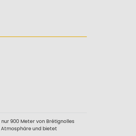
t nur 900 Meter von Brétignolles
en Atmosphäre und bietet