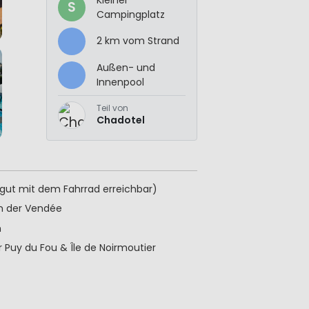
S
Campingplatz
2 km vom Strand
Außen- und
Innenpool
Teil von
Chadotel
(gut mit dem Fahrrad erreichbar)
n der Vendée
n
 Puy du Fou & Île de Noirmoutier