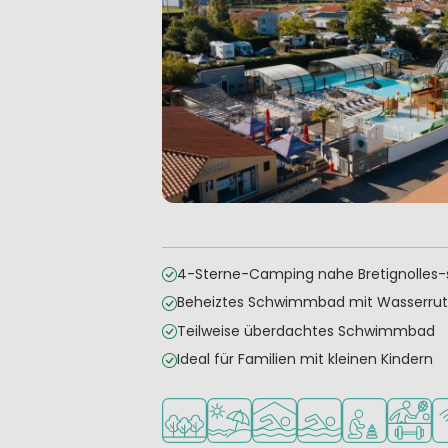
4-Sterne-Camping nahe Bretignolles-
Beheiztes Schwimmbad mit Wasserru
Teilweise überdachtes Schwimmbad
Ideal für Familien mit kleinen Kindern
In waldreicher Umgebung
Am Strand und Meer
Hallenbad
Freibad
Empfohlen für
Viele S
W