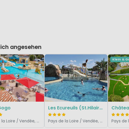
lich angesehen
Klein & G
 Gogo
Les Ecureuils (St.Hilaire)
Châtea
Pays de la Loire / Vendée, Frankreich
Pays de la Loire / Vendée, Frankreich