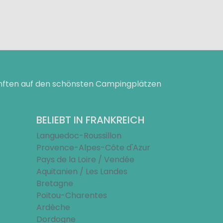
ünften auf den schönsten Campingplätzen
BELIEBT IN FRANKREICH
Languedoc-Roussillon
Provence-Alpes-Côte d'Azur
Pays de la Loire / Vendée
Aquitanien / Les Landes
Bretagne
Poitou-Charentes
Ardèche
Dordogne