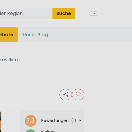
Suche
ebote
Unser Blog
révillière
7,3
Bewertungen
(1)
Kleiner