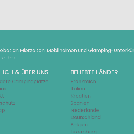
ngebot an Mietzelten, Mobilheimen und Glamping-Unterk
 buchen.
LICH & ÜBER UNS
BELIEBTE LÄNDER
dere Campingplätze
Frankreich
uns
Italien
kt
Kroatien
schutz
Spanien
ap
Niederlande
Deutschland
Belgien
Luxemburg