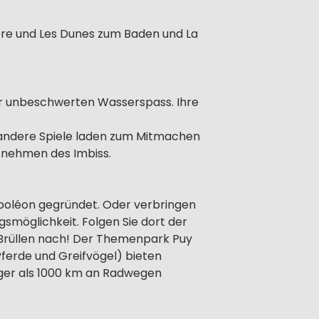
ière und Les Dunes zum Baden und La
r unbeschwerten Wasserspass. Ihre
 andere Spiele laden zum Mitmachen
tnehmen des Imbiss.
poléon gegründet. Oder verbringen
gsmöglichkeit. Folgen Sie dort der
m Brüllen nach! Der Themenpark Puy
Pferde und Greifvögel) bieten
iger als 1000 km an Radwegen