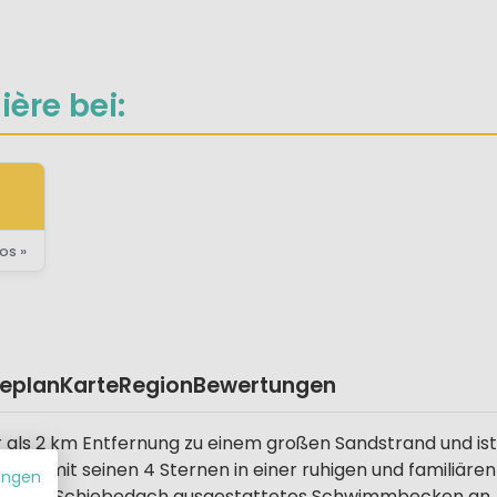
ière bei:
os »
eplan
Karte
Region
Bewertungen
ger als 2 km Entfernung zu einem großen Sandstrand und is
Sie mit seinen 4 Sternen in einer ruhigen und familiär
ungen
t einem Schiebedach ausgestattetes Schwimmbecken an.