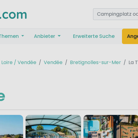
.com
Themen
Anbieter
Erweiterte Suche
Ang
 Loire / Vendée
Vendée
Bretignolles-sur-Mer
La T
e