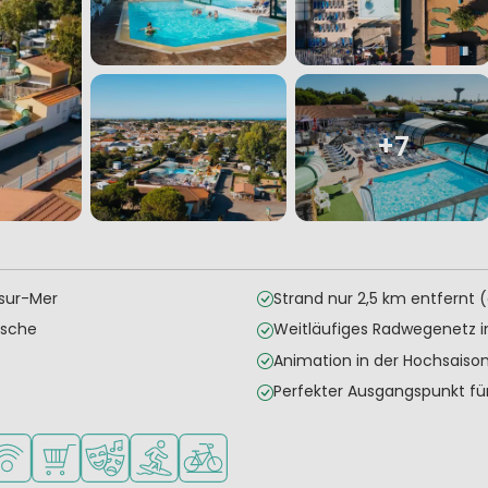
+7
sur-Mer
Strand nur 2,5 km entfernt 
tsche
Weitläufiges Radwegenetz i
Animation in der Hochsaiso
Perfekter Ausgangspunkt für
 kleine Kinder
portmöglichkeiten
LAN verfügbar
Supermarkt/Laden
Animationsteam
Wassersportmöglichkeiten
Fahrradverleih