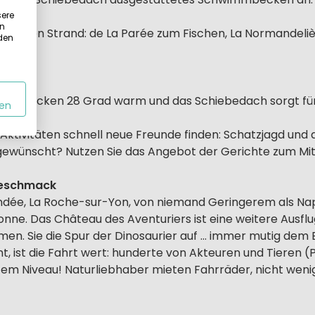
sere
in
assenden Strand: de La Parée zum Fischen, La Normandel
 den
immbecken 28 Grad warm und das Schiebedach sorgt fü
en
tivitäten schnell neue Freunde finden: Schatzjagd und
 gewünscht? Nutzen Sie das Angebot der Gerichte zum Mi
Geschmack
ndée, La Roche-sur-Yon, von niemand Geringerem als Na
onne. Das Château des Aventuriers ist eine weitere Ausflu
en. Sie die Spur der Dinosaurier auf ... immer mutig de
t, ist die Fahrt wert: hunderte von Akteuren und Tieren (
tem Niveau! Naturliebhaber mieten Fahrräder, nicht wen