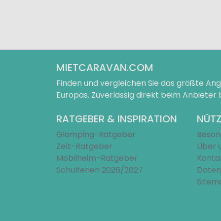
MIETCARAVAN.COM
Finden und vergleichen Sie das größte A
Europas. Zuverlässig direkt beim Anbieter
RATGEBER & INSPIRATION
NÜTZ
Glamping-Ratgeber
Beson
Zelt-Ratgeber
Über 
Mobilheim-Ratgeber
Konta
Schulferien 2026/2027
Daten
Sitem