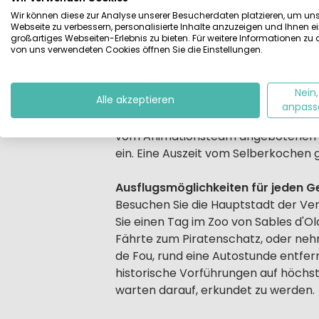
Wir können diese zur Analyse unserer Besucherdaten platzieren, um un
Webseite zu verbessern, personalisierte Inhalte anzuzeigen und Ihnen e
Umliegend finden Sie den für sich p
großartiges Webseiten-Erlebnis zu bieten. Für weitere Informationen zu
Sauzaie zum Surfen.
von uns verwendeten Cookies öffnen Sie die Einstellungen.
Komfort in den Ferien
Nein,
Alle akzeptieren
Auf dem Campingplatz ist das Schw
anpass
Kinder werden bei denen
vom Animationsteam angebotenen Ak
ein. Eine Auszeit vom Selberkochen
Ausflugsmöglichkeiten für jeden 
Besuchen Sie die Hauptstadt der Ve
Sie einen Tag im Zoo von Sables d'Ol
Fährte zum Piratenschatz, oder nehm
de Fou, rund eine Autostunde entfern
historische Vorführungen auf höchs
warten darauf, erkundet zu werden.