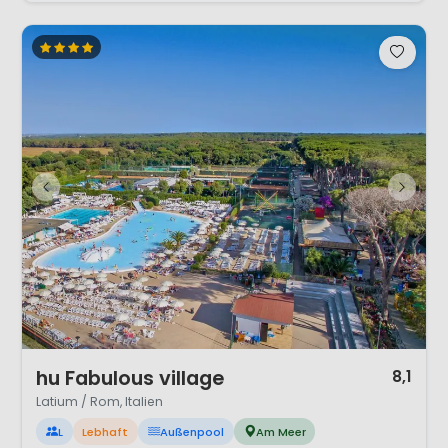
1 / 12
hu Fabulous village
8,1
Latium / Rom, Italien
L
Lebhaft
Außenpool
Am Meer