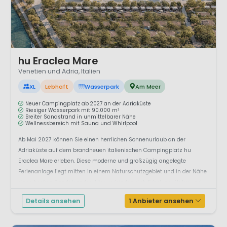
1 / 12
hu Eraclea Mare
Venetien und Adria, Italien
XL
Lebhaft
Wasserpark
Am Meer
Neuer Campingplatz ab 2027 an der Adriaküste
Riesiger Wasserpark mit 90.000 m²
Breiter Sandstrand in unmittelbarer Nähe
Wellnessbereich mit Sauna und Whirlpool
Ab Mai 2027 können Sie einen herrlichen Sonnenurlaub an der
Adriaküste auf dem brandneuen italienischen Campingplatz hu
Eraclea Mare erleben. Diese moderne und großzügig angelegte
Ferienanlage liegt mitten in einem Naturschutzgebiet und in der Nähe
eines breiten Sandstrandes. Hier verbinden sich Erholung, Natur und
jede Me...
Details ansehen
1 Anbieter ansehen