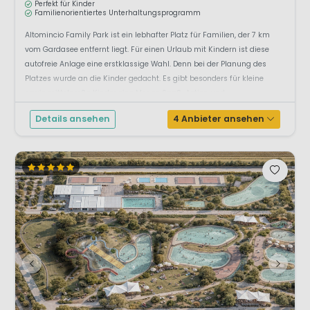
Perfekt für Kinder
Familienorientiertes Unterhaltungsprogramm
Altomincio Family Park ist ein lebhafter Platz für Familien, der 7 km
vom Gardasee entfernt liegt. Für einen Urlaub mit Kindern ist diese
autofreie Anlage eine erstklassige Wahl. Denn bei der Planung des
Platzes wurde an die Kinder gedacht. Es gibt besonders für kleine
sowie mittelgroße Kinder eine Menge Spaß, Action und ...
Details ansehen
4 Anbieter ansehen