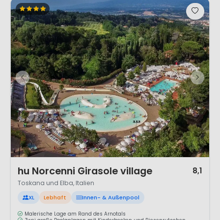
1 / 12
hu Norcenni Girasole village
8,1
Toskana und Elba, Italien
XL
Lebhaft
Innen- & Außenpool
Malerische Lage am Rand des Arnotals