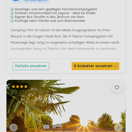
Geselliger und sehr gepflegter Familiencampingplatz
Schönes Schwimmbad mit Lagune - ideal für Kinder
Eigener Bus-Shuttle in das Zentrum von Rom
Ausflüge nach Viterbo und zum Braccianosee
Camping I Pini im Latium ist die ideale Ausgangsbasis für Ihren
Besuch in der Ewigen Stadt Rom. Der 4-Sterne-Campingplatz mit
Poolanlage liegt ruhig im angenehm schattigen Wald, an einem sanft
ansteigenden Hang im Tibertal. Hier ideal miteinander zu verbinden:
Familienurlaub und Rom-TourenCamping I Pini Family Park ist vor
allem auf Kinder ein...
Details ansehen
5 Anbieter ansehen