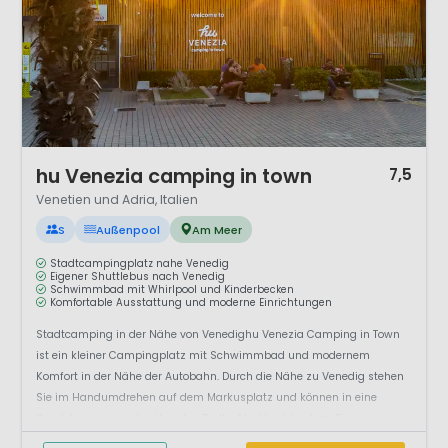
1 / 12
hu Venezia camping in town
7,5
Venetien und Adria, Italien
S
Außenpool
Am Meer
Stadtcampingplatz nahe Venedig
Eigener Shuttlebus nach Venedig
Schwimmbad mit Whirlpool und Kinderbecken
Komfortable Ausstattung und moderne Einrichtungen
Stadtcamping in der Nähe von Venedighu Venezia Camping in Town
ist ein kleiner Campingplatz mit Schwimmbad und modernem
Komfort in der Nähe der Autobahn. Durch die Nähe zu Venedig stehen
Sie im Handumdrehen auf dem Markusplatz und können in eine
Gondel springen oder über den Rialto-Markt schlendern. Ein eigener
Shuttle-Bus ...