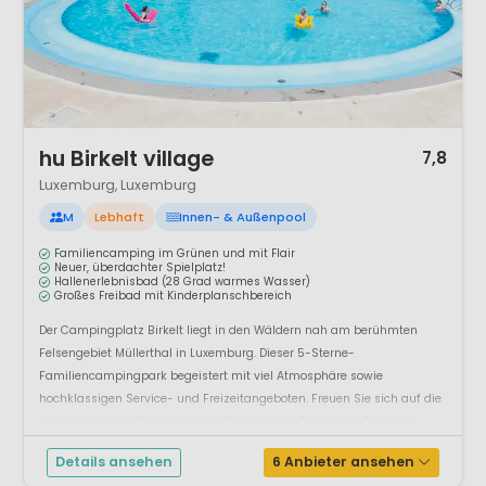
1 / 12
hu Birkelt village
7,8
Luxemburg, Luxemburg
M
Lebhaft
Innen- & Außenpool
Familiencamping im Grünen und mit Flair
Neuer, überdachter Spielplatz!
Hallenerlebnisbad (28 Grad warmes Wasser)
Großes Freibad mit Kinderplanschbereich
Der Campingplatz Birkelt liegt in den Wäldern nah am berühmten
Felsengebiet Müllerthal in Luxemburg. Dieser 5-Sterne-
Familiencampingpark begeistert mit viel Atmosphäre sowie
hochklassigen Service- und Freizeitangeboten. Freuen Sie sich auf die
beheizte Indoor-Poolanlage, auf Poolspaß im Freien und Ballsport.
Camping Birkel...
Details ansehen
6 Anbieter ansehen