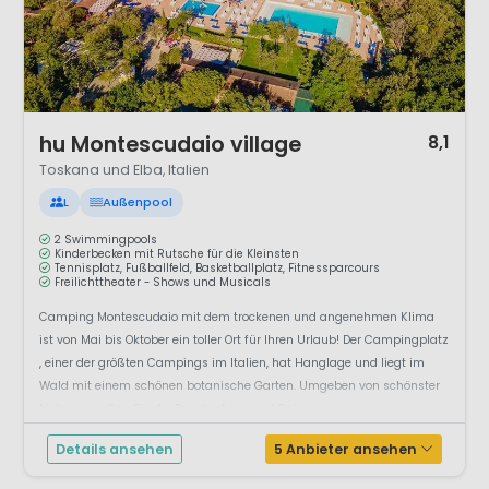
1 / 12
hu Montescudaio village
8,1
Toskana und Elba, Italien
L
Außenpool
2 Swimmingpools
Kinderbecken mit Rutsche für die Kleinsten
Tennisplatz, Fußballfeld, Basketballplatz, Fitnessparcours
Freilichttheater - Shows und Musicals
Camping Montescudaio mit dem trockenen und angenehmen Klima
ist von Mai bis Oktober ein toller Ort für Ihren Urlaub! Der Campingplatz
, einer der größten Campings im Italien, hat Hanglage und liegt im
Wald mit einem schönen botanische Garten. Umgeben von schönster
Natur genießen Sie die Privatsphäre und Gelassen...
Details ansehen
5 Anbieter ansehen