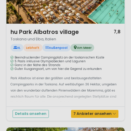
1 / 12
hu Park Albatros village
7,8
Toskana und Elba, Italien
XL
Lebhaft
Außenpool
Am Meer
Beeindruckender Campingplatz an der toskanischen Küste
5 Pools inklusive Olympiabecken und Lagunen
Ganz in der Nähe des Strands
Guter Ausgangsort, um von hier die Gegend zu erkunden
Park Albatros ist einer der größten und bestausgestatteten
Campingparks in der Toskana. Auf weitläufigen 36 Hektar, umgeben
von den wunderbar duftenden Pinienwäldern der Maremma, gibt es
reichlich Raum für alle. Die ansprechend angelegten Stellplätze sind
für italienische Verhältnisse großzügig ge...
Details ansehen
7 Anbieter ansehen