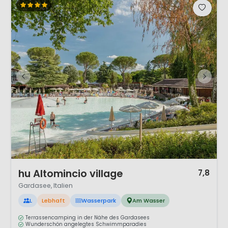
1 / 12
hu Altomincio village
7,8
Gardasee, Italien
L
Lebhaft
Wasserpark
Am Wasser
Terrassencamping in der Nähe des Gardasees
Wunderschön angelegtes Schwimmparadies