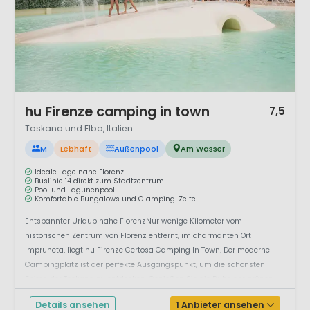
1 / 12
hu Firenze camping in town
7,5
Toskana und Elba, Italien
M
Lebhaft
Außenpool
Am Wasser
Ideale Lage nahe Florenz
Buslinie 14 direkt zum Stadtzentrum
Pool und Lagunenpool
Komfortable Bungalows und Glamping-Zelte
Entspannter Urlaub nahe FlorenzNur wenige Kilometer vom
historischen Zentrum von Florenz entfernt, im charmanten Ort
Impruneta, liegt hu Firenze Certosa Camping In Town. Der moderne
Campingplatz ist der perfekte Ausgangspunkt, um die schönsten
Seiten der Toskana zu entdecken. Genießen Sie die Ruhe der grünen
Chianti-Hügel und e...
Details ansehen
1 Anbieter ansehen