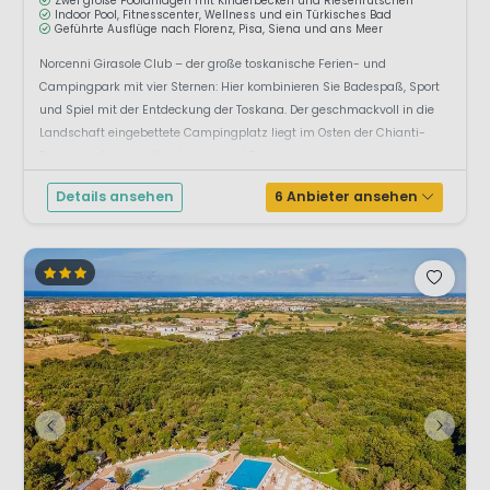
Zwei große Poolanlagen mit Kinderbecken und Riesenrutschen
Indoor Pool, Fitnesscenter, Wellness und ein Türkisches Bad
Geführte Ausflüge nach Florenz, Pisa, Siena und ans Meer
Norcenni Girasole Club – der große toskanische Ferien- und
Campingpark mit vier Sternen: Hier kombinieren Sie Badespaß, Sport
und Spiel mit der Entdeckung der Toskana. Der geschmackvoll in die
Landschaft eingebettete Campingplatz liegt im Osten der Chianti-
Region und ist von Weinbergen und Zypressen umgeben. Von den
oberen Platzb...
Details ansehen
6 Anbieter ansehen