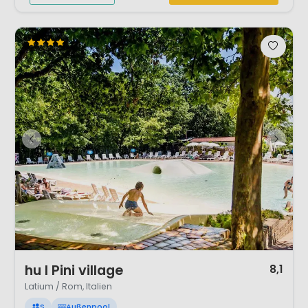
1 / 12
hu I Pini village
8,1
Latium / Rom, Italien
S
Außenpool