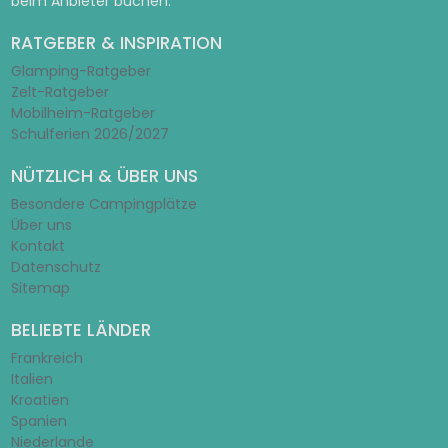
beim Anbieter buchen.
RATGEBER & INSPIRATION
Glamping-Ratgeber
Zelt-Ratgeber
Mobilheim-Ratgeber
Schulferien 2026/2027
NÜTZLICH & ÜBER UNS
Besondere Campingplätze
Über uns
Kontakt
Datenschutz
Sitemap
BELIEBTE LÄNDER
Frankreich
Italien
Kroatien
Spanien
Niederlande