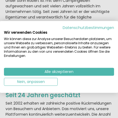
Unser Sohn Robert ist mit dem Campingleben
aufgewachsen und seit vielen Jahren vollzeitlich im
Unternehmen tätig. Seit zwei Jahren ist er der wichtigste
Eigentümer und verantwortlich für die tägliche
Weiterentwicklung von Huurtent.nl und Mietcaravan.com.
Datenschutzbestimmungen
Wir unterstützen ihn im Hintergrund mit unserer
Wir verwenden Cookies
Erfahrung, unseren Ideen und unserer Leidenschaft.
Wir können diese zur Analyse unserer Besucherdaten platzieren, um
Camping so, wie wir es lieben
unsere Webseite zu verbessern, personalisierte Inhalte anzuzeigen
und Ihnen ein großartiges Webseiten-Erlebnis zu bieten. Für weitere
Informationen zu den von uns verwendeten Cookies öffnen Sie die
Für uns ist die Kombination aus Campinggefühl und
Einstellungen.
Komfort der ideale Urlaub. Im Frühjahr bevorzugen wir ein
Mobilheim mit allen Annehmlichkeiten, im Sommer ein
großzügiges Miet- oder Glampingzelt mit
Alle akzeptieren
Basisausstattung. Man lebt draußen, kommt leicht ins
Gespräch, Kinder spielen frei – und das Urlaubsgefühl
Nein, anpassen
stellt sich sofort ein.
Seit 24 Jahren geschätzt
Seit 2002 erhalten wir zahlreiche positive Rückmeldungen
von Besuchern und Anbietern. Das motiviert uns, unsere
Plattformen kontinuierlich weiterzuentwickeln. Die Anzahl