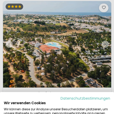
1 / 11
Holacamp Albufeira
Datenschutzbestimmungen
Algarve, Portugal
Wir verwenden Cookies
L
Außenpool
Am Meer
Wir können diese zur Analyse unserer Besucherdaten platzieren, um
unsere Webseite zu verbessern, personalisierte Inhalte anzuzeigen