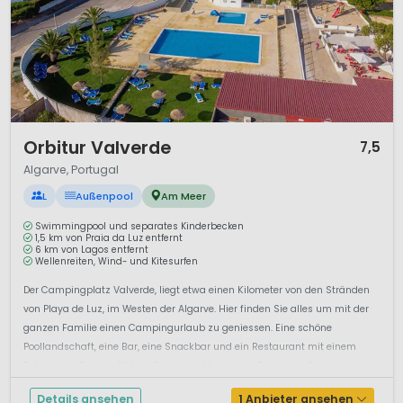
1 / 12
Orbitur Valverde
7,5
Algarve, Portugal
L
Außenpool
Am Meer
Swimmingpool und separates Kinderbecken
1,5 km von Praia da Luz entfernt
6 km von Lagos entfernt
Wellenreiten, Wind- und Kitesurfen
Der Campingplatz Valverde, liegt etwa einen Kilometer von den Stränden
von Playa de Luz, im Westen der Algarve. Hier finden Sie alles um mit der
ganzen Familie einen Campingurlaub zu geniessen. Eine schöne
Poollandschaft, eine Bar, eine Snackbar und ein Restaurant mit einem
Take-away Service. Kühlen Sie sich während des Tages am Swimmingpool
mit se...
Details ansehen
1 Anbieter ansehen