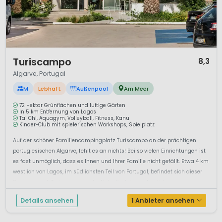
Dank des milden, sonnigen Klimas ist die Algarve besonders
im Sommer ein hervorragendes Ziel für Campingferien.
Familien profitieren von sicheren Stränden, vielfältigen
Freizeitmöglichkeiten und kurzen Wegen zwischen Küste,
Natur und Ausflugszielen. Die Algarve verbindet Strandurlaub,
1 / 11
Turiscampo
Aktivität und Komfort – perfekt für abwechslungsreiche
8,3
Ferien in Portugal.
Algarve, Portugal
M
Lebhaft
Außenpool
Am Meer
72 Hektar Grünflächen und luftige Gärten
In 5 km Entfernung von Lagos
Tai Chi, Aquagym, Volleyball, Fitness, Kanu
Kinder-Club mit spielerischen Workshops, Spielplatz
Auf der schöner Familiencampingplatz Turiscampo an der prächtigen
portugiesischen Algarve, fehlt es an nichts! Bei so vielen Einrichtungen ist
es fast unmöglich, dass es Ihnen und Ihrer Familie nicht gefällt. Etwa 4 km
westlich von Lagos, im südlichsten Teil von Portugal, befindet sich dieser
Campingpark Turiscampo. In der Nähe findet man herrlich...
Details ansehen
1 Anbieter ansehen