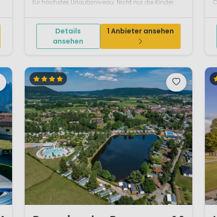
für höchstes Urlaubsniveau. Nicht nur die Kinder
C
können auf Les Tropiques nach Lust und Laune im
a
Poolparadies planschen, oder Sie genießen alle
F
Details
1 Anbieter ansehen
gemeinsam einen sonn...
b
ansehen
1 / 12
1 /