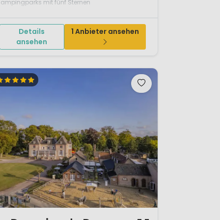
ampingparks mit fünf Sternen
usgezeichnet.Camping Domaine de la Rive –
erien, in denen sich alle Familienmitglieder
Details
1 Anbieter ansehen
lendend erholenDer 5-Sterne-Camping...
ansehen
 12