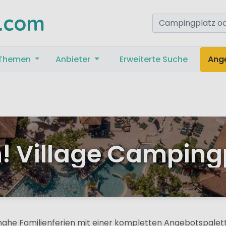
.com
Themen
Anbieter
Erweiterte Suche
Ang
h! Village Camping
nahe Familienferien mit einer kompletten Angebotspalett