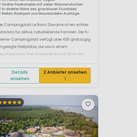
Großer Poolkomplex mit vielen Wasserrutschen
In direkter Nähe des grandiosen Flusstales
Reiten, Radsport und Mountainbike-Ausflüge
er Campingplatz Le Ranc Davaine ist ein echtes
ldorado für aktive, naturliebende Familien. Der 5-
terne-Campingplatz verfügt über 435 großzügig
ngelegte Stellplätze, die wie in einem
eschaulichen Dorf angeordnet sind. Etwa die
älfte sind moderne Mobilheime und
uxuscaravans, die begeistert von Campern ohne
Details
2 Anbieter ansehen
..
ansehen