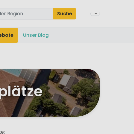
Suche
ebote
Unser Blog
plätze
e: