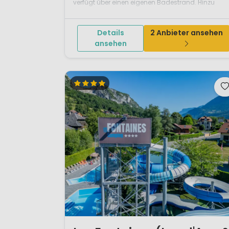
verfügt über einen eigenen Badestrand. Hinzu
kommen beheizte Outdoor- und Indoor-Pools,
Kanuverleih und viele weitere, naturnahe
Details
2 Anbieter ansehen
Freizeitangebote. Kulturreiche St...
ansehen
1 / 12