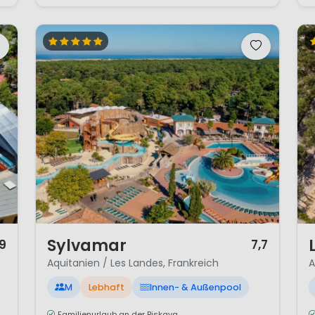
1 / 12
1 /
Sylvamar
,9
7,7
Aquitanien / Les Landes, Frankreich
A
M
Lebhaft
Innen- & Außenpool
Familienurlaub an der Biskaya