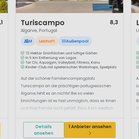
1 / 11
1 /
Turiscampo
,1
8,3
Algarve, Portugal
L
M
Lebhaft
Außenpool
72 Hektar Grünflächen und luftige Gärten
In 5 km Entfernung von Lagos
Tai Chi, Aquagym, Volleyball, Fitness, Kanu
Kinder-Club mit spielerischen Workshops, Spielplatz
Auf der schöner Familiencampingplatz
A
Turiscampo an der prächtigen portugiesischen
L
Algarve, fehlt es an nichts! Bei so vielen
g
Einrichtungen ist es fast unmöglich, dass es Ihnen
B
und Ihrer Familie nicht gefällt. Etwa 4 km westlich
S
von Lagos, im südlichsten Teil von Portugal,
F
d
befindet sich dieser Campingpark Turiscampo. In
L
Details
1 Anbieter ansehen
der Nähe findet man herrlich...
P
ansehen