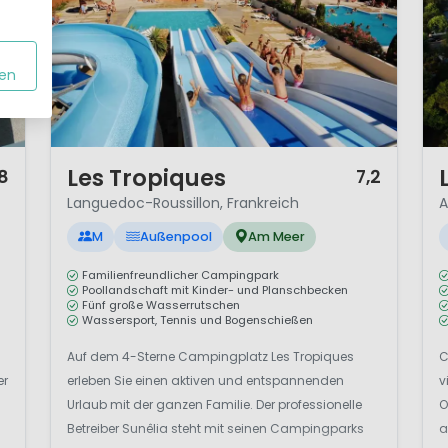
en
1 / 12
1 /
Les Tropiques
,8
7,2
Languedoc-Roussillon, Frankreich
A
M
Außenpool
Am Meer
Familienfreundlicher Campingpark
Poollandschaft mit Kinder- und Planschbecken
Fünf große Wasserrutschen
Wassersport, Tennis und Bogenschießen
Auf dem 4-Sterne Campingplatz Les Tropiques
C
er
erleben Sie einen aktiven und entspannenden
v
Urlaub mit der ganzen Familie. Der professionelle
O
Betreiber Sunêlia steht mit seinen Campingparks
a