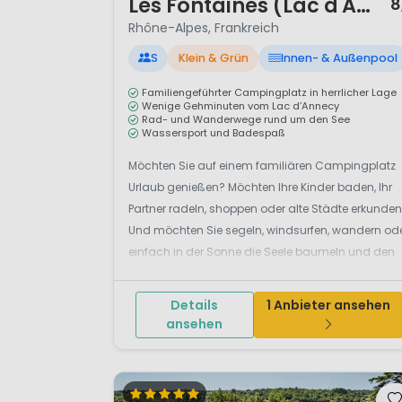
Les Fontaines (Lac d'Annecy)
8
Rhône-Alpes, Frankreich
S
Klein & Grün
Innen- & Außenpool
Familiengeführter Campingplatz in herrlicher Lage
Wenige Gehminuten vom Lac d’Annecy
Rad- und Wanderwege rund um den See
Wassersport und Badespaß
Möchten Sie auf einem familiären Campingplatz
Urlaub genießen? Möchten Ihre Kinder baden, Ihr
Partner radeln, shoppen oder alte Städte erkunde
Und möchten Sie segeln, windsurfen, wandern od
einfach in der Sonne die Seele baumeln und den
Blick auf unvergessliche Alpenpanoramen
schweifen lassen? Das alles bekommen Sie unter
Details
1 Anbieter ansehen
„einen Hut“ am Lac d'A...
ansehen