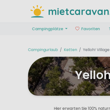
mietcaravan
Campingplätze
Favoriten
Campingurlaub
Ketten
Yelloh! Village
Yello
Hier erwarten Sie 100% natur