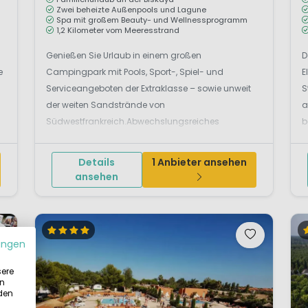
Zwei beheizte Außenpools und Lagune
Spa mit großem Beauty- und Wellnessprogramm
1,2 Kilometer vom Meeresstrand
Genießen Sie Urlaub in einem großen
D
e
Campingpark mit Pools, Sport-, Spiel- und
E
Serviceangeboten der Extraklasse – sowie unweit
S
der weiten Sandstrände von
a
Südwestfrankreich.Abwechslungsreiches
b
Luxuscampen auf dem 5-Sterne-Campingplatz
H
Yelloh! Village SylvamarMit den lustig-gelben
L
Details
1 Anbieter ansehen
Reifen geht es auf Wildwasserfahrt: Im
e.
ansehen
Strömungskanal lassen Sie sich l...
ungen
sere
in
 den