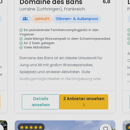
Domaine des Bans
,1
6,8
Lorraine (Lothringen), Frankreich
P
L
Lebhaft
Innen- & Außenpool
Ein pulsierender Familiencampingplatz in den
Vogesen
Jede Menge Wasserspaß in dem Schwimmparadies
An 2 Seen gelegen
Viele Aktivitäten
A
Domaine des Bans ist ein Idealer Urlaubsort für
C
Jung und Alt mit großm Wasserparadies,
n?
f
Spielplatz und anderen Aktivitäten. Gute
er
h
Ausflugsmöglichkeiten in die Umgebung oder
p
nach Corcieux. Ein großzügig angelegter, lebhafter
D
Familiencampingplatz für alle Altersstufen inmitten
V
Details
2 Anbieter ansehen
einer schönen Natur. Der Campingpl...
g
ansehen