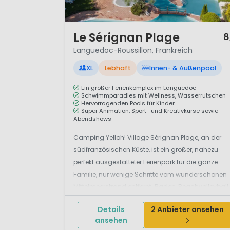
1 / 12
Le Sérignan Plage
8
Languedoc-Roussillon, Frankreich
XL
Lebhaft
Innen- & Außenpool
Ein großer Ferienkomplex im Languedoc
Schwimmparadies mit Wellness, Wasserrutschen
Hervorragenden Pools für Kinder
Super Animation, Sport- und Kreativkurse sowie
Abendshows
Camping Yelloh! Village Sérignan Plage, an der
südfranzösischen Küste, ist ein großer, nahezu
perfekt ausgestatteter Ferienpark für die ganze
Familie, nur wenige Schritte vom wunderschönen
Mittelmeerstrand entfernt. Baden, Beachvolleyball,
Tischtennis, Fußball, Basketball, Segeln, Surfen un
Details
2 Anbieter ansehen
vieles mehr&h...
ansehen