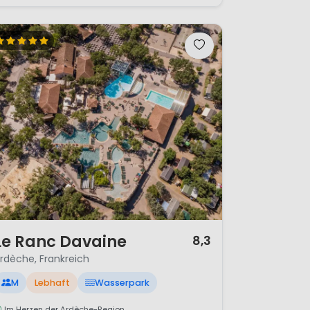
 12
Le Ranc Davaine
8,3
rdèche, Frankreich
M
Lebhaft
Wasserpark
Im Herzen der Ardèche-Region