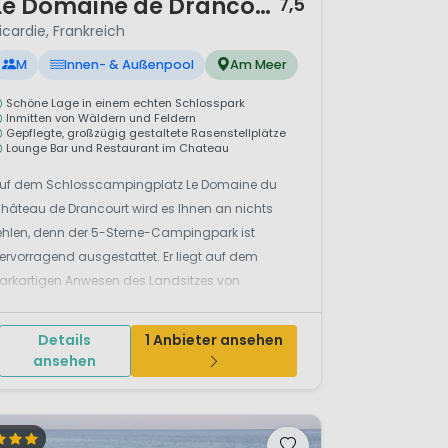
Le Domaine de Drancourt
7,5
icardie, Frankreich
M
Innen- & Außenpool
Am Meer
Schöne Lage in einem echten Schlosspark
Inmitten von Wäldern und Feldern
Gepflegte, großzügig gestaltete Rasenstellplätze
Lounge Bar und Restaurant im Chateau
uf dem Schlosscampingplatz Le Domaine du
hâteau de Drancourt wird es Ihnen an nichts
ehlen, denn der 5-Sterne-Campingpark ist
ervorragend ausgestattet. Er liegt auf dem
arkartigen Anwesen des Landsitzes von
rancourt, rund zwei Kilometer südlich von St-
aléry-sur-Somme. Die Stellplätze sind großzügig
Details
1 Anbieter ansehen
estaltet und im Park um das Schlossgebäude...
ansehen