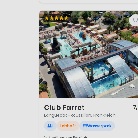
1 / 12
Club Farret
7
Languedoc-Roussillon, Frankreich
L
Lebhaft
Wasserpark
Mediterranes Parkflair