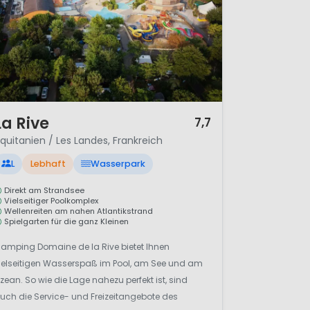
 12
La Rive
7,7
quitanien / Les Landes, Frankreich
L
Lebhaft
Wasserpark
Direkt am Strandsee
Vielseitiger Poolkomplex
Wellenreiten am nahen Atlantikstrand
Spielgarten für die ganz Kleinen
amping Domaine de la Rive bietet Ihnen
ielseitigen Wasserspaß im Pool, am See und am
zean. So wie die Lage nahezu perfekt ist, sind
uch die Service- und Freizeitangebote des