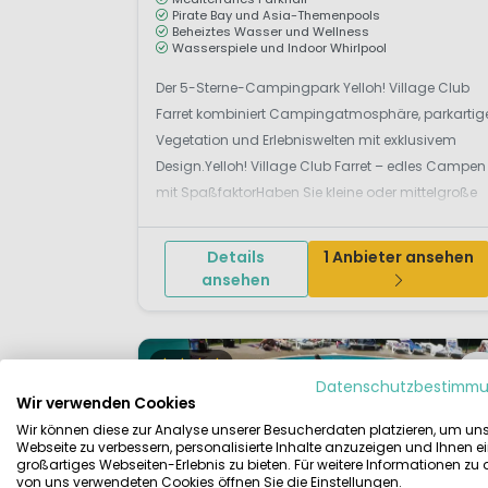
Pirate Bay und Asia-Themenpools
Beheiztes Wasser und Wellness
Wasserspiele und Indoor Whirlpool
Der 5-Sterne-Campingpark Yelloh! Village Club
Farret kombiniert Campingatmosphäre, parkartig
Vegetation und Erlebniswelten mit exklusivem
Design.Yelloh! Village Club Farret – edles Campen
mit SpaßfaktorHaben Sie kleine oder mittelgroße
Kinder, die Action im Schwimmbad lieben? Dann
werden sie begeistert um den riesigen blauen...
Details
1 Anbieter ansehen
ansehen
Datenschutzbestimm
Wir verwenden Cookies
Wir können diese zur Analyse unserer Besucherdaten platzieren, um un
Webseite zu verbessern, personalisierte Inhalte anzuzeigen und Ihnen e
großartiges Webseiten-Erlebnis zu bieten. Für weitere Informationen zu
von uns verwendeten Cookies öffnen Sie die Einstellungen.