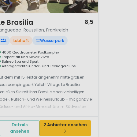
 12
Le Brasilia
8,5
anguedoc-Roussillon, Frankreich
L
Lebhaft
Wasserpark
4000 Quadratmeter Poolkomplex
Tropenflair und Savoir Vivre
Balneo Spa und Sport
Altersgerechte Kinder- und Teenagerclubs
uf dem mit 15 Hektar angenehm mittelgroßen
uxuscampingpark Yelloh! Village Le Brasilia
enießen Sie mit Ihrer Familie einen vielseitigen
ade-, Rutsch- und Wellnessurlaub – mit ganz viel
üdsee- und Afrika-Atmosphäre im Südwesten
rankreichs!Yelloh! Village Le Brasilia – eine ganze
andschaft voller Blumen, Bäume und
Details
2 Anbieter ansehen
oolideenDas Erlebnis- und En...
ansehen