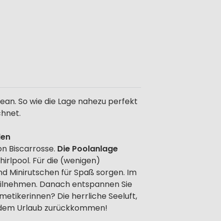
ean. So wie die Lage nahezu perfekt
chnet.
len
on Biscarrosse.
Die Poolanlage
rlpool. Für die (wenigen)
nd Minirutschen für Spaß sorgen. Im
eilnehmen. Danach entspannen Sie
tikerinnen? Die herrliche Seeluft,
aus dem Urlaub zurückkommen!