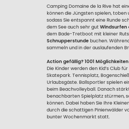
Camping Domaine de la Rive hat ei
können die Jüngsten spielen, toben 
sodass Sie entspannt eine Runde sc
dem See auch sehr gut
Windsurfen
dem Bade-Tretboot mit kleiner Ruts
Schnupperstunde
buchen. Während S
sammeln und in der auslaufenden Br
Action gefällig? 1001 Möglichkeit
Die Kinder werden den Kid’s Club für
Skatepark. Tennisplatz, Bogenschie
Urlaubsgäste. Ballsportler spielen e
beim Beachvolleyball. Danach stärkt
benachbarten Spielplatz stürmen, so
können. Dabei haben Sie Ihre Kleine
durch die schattigen Pinienwälder v
bunter Wochenmarkt statt.