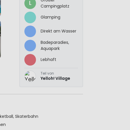
L
Campingplatz
Glamping
Direkt am Wasser
Badeparadies,
Aquapark
Lebhaft
Teil von
Yelloh! Village
sketball, Skaterbahn
nen