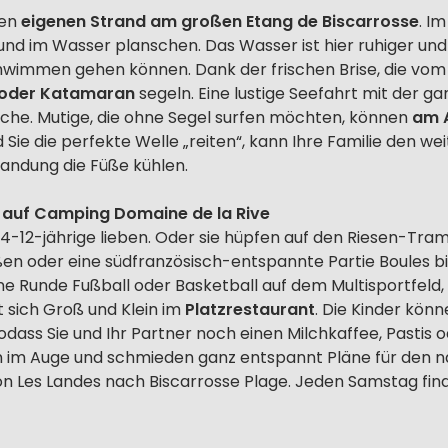
nen
eigenen Strand am großen Etang de Biscarrosse
. I
und im Wasser planschen. Das Wasser ist hier ruhiger und 
hwimmen gehen können. Dank der frischen Brise, die vom
 oder Katamaran
segeln. Eine lustige Seefahrt mit der g
che. Mutige, die ohne Segel surfen möchten, können
am A
ie die perfekte Welle „reiten“, kann Ihre Familie den w
andung die Füße kühlen.
en auf Camping Domaine de la Rive
 4-12-jährige lieben. Oder sie hüpfen auf den Riesen-Tra
ßen oder eine südfranzösisch-entspannte Partie Boules b
ine Runde Fußball oder Basketball auf dem Multisportfeld
 sich Groß und Klein im
Platzrestaurant
. Die Kinder kön
dass Sie und Ihr Partner noch einen Milchkaffee, Pastis
n im Auge und schmieden ganz entspannt Pläne für den näc
on Les Landes nach Biscarrosse Plage. Jeden Samstag fi