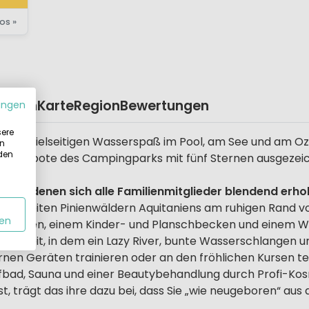
os »
eplan
Karte
Region
Bewertungen
ungen
sere
hnen vielseitigen Wasserspaß im Pool, am See und am Oz
in
 den
izeitangebote des Campingparks mit fünf Sternen ausgezei
n, in denen sich alle Familienmitglieder blendend erho
den weiten Pinienwäldern Aquitaniens am ruhigen Rand v
en
Rutschen, einem Kinder- und Planschbecken und einem Whi
ad
bereit, in dem ein Lazy River, bunte Wasserschlangen u
nen Geräten trainieren oder an den fröhlichen Kursen t
bad, Sauna und einer Beautybehandlung durch Profi-Kosme
 ist, trägt das ihre dazu bei, dass Sie „wie neugeboren“ 