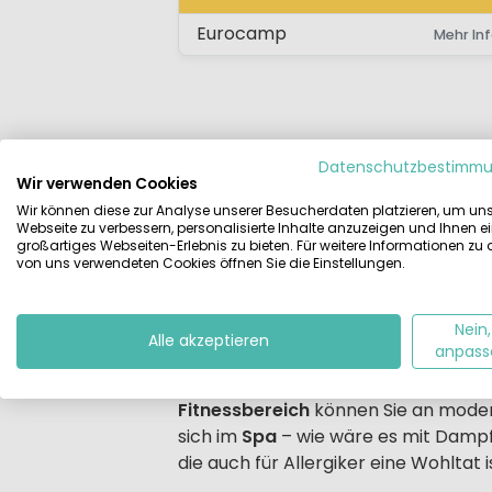
MOBILHEIM
Eurocamp
Mehr Inf
Beschreibung
Unterkünfte
Lag
Datenschutzbestimm
Wir verwenden Cookies
Wir können diese zur Analyse unserer Besucherdaten platzieren, um un
Beschrijving
Camping Domaine de la Rive bietet I
Webseite zu verbessern, personalisierte Inhalte anzuzeigen und Ihnen e
großartiges Webseiten-Erlebnis zu bieten. Für weitere Informationen zu
ist, sind auch die Service- und Fre
von uns verwendeten Cookies öffnen Sie die Einstellungen.
Camping Domaine de la Rive – Ferie
Der 5-Sterne-Campingpark liegt in 
Nein,
Alle akzeptieren
anpass
bietet die Auswahl aus fünf großen 
Regentage steht sogar
ein Hallenb
Fitnessbereich
können Sie an moder
sich im
Spa
– wie wäre es mit Dampf
die auch für Allergiker eine Wohltat