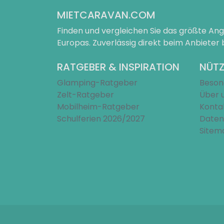
MIETCARAVAN.COM
Finden und vergleichen Sie das größte A
Europas. Zuverlässig direkt beim Anbieter
RATGEBER & INSPIRATION
NÜTZ
Glamping-Ratgeber
Beson
Zelt-Ratgeber
Über 
Mobilheim-Ratgeber
Konta
Schulferien 2026/2027
Daten
Sitem