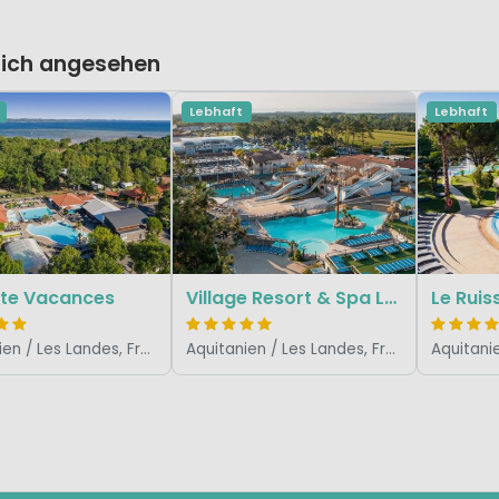
lich angesehen
Lebhaft
Lebhaft
te Vacances
Village Resort & Spa Le Vieux Port
Aquitanien / Les Landes, Frankreich
Aquitanien / Les Landes, Frankreich