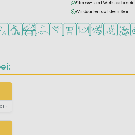
Fitness- und Wellnessbereic
Windsurfen auf dem See
s oder Wasserpark
s-Einrichtungen
pfohlen für kleine Kinder
Empfohlen für Teenager
Viele Sportmöglichkeiten
Golfplatz in der Nähe
WLAN verfügbar
Supermarkt/Laden
Restaurant oder Pizzeria
Animationsteam
Wassersport
Diskot
F
ei:
os »