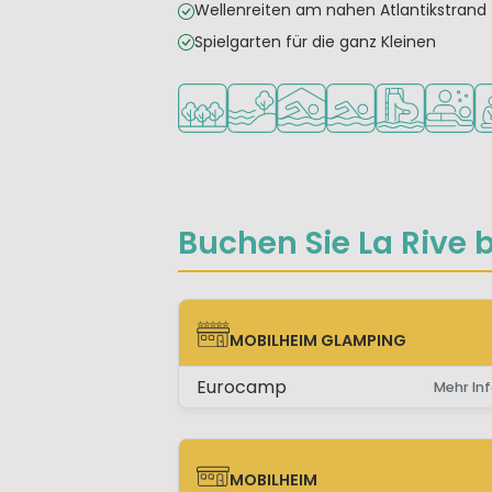
Wellenreiten am nahen Atlantikstrand
Spielgarten für die ganz Kleinen
In waldreicher Umgebung
Am Wasser
Hallenbad
Freibad
Badeparadie
Wellnes
Em
Buchen Sie La Rive b
MOBILHEIM GLAMPING
MOBILHEIM GLAMPING
Eurocamp
Mehr Inf
MOBILHEIM