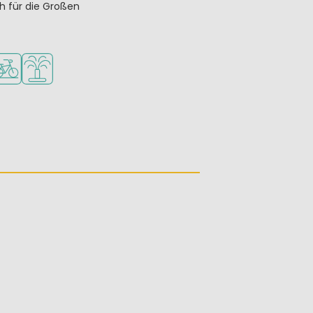
h für die Großen
möglichkeiten
hek
ahrradverleih
Wasserspielplatz