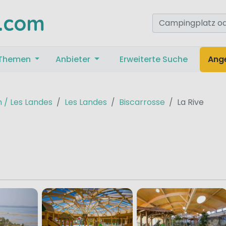
.com
Themen
Anbieter
Erweiterte Suche
Ang
n / Les Landes
Les Landes
Biscarrosse
La Rive