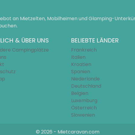
ngebot an Mietzelten, Mobilheimen und Glamping-Unterk
 buchen.
LICH & ÜBER UNS
BELIEBTE LÄNDER
dere Campingplätze
Frankreich
uns
Italien
kt
Kroatien
schutz
Spanien
ap
Niederlande
Deutschland
Belgien
Luxemburg
Österreich
Slowenien
© 2026 - Mietcaravan.com