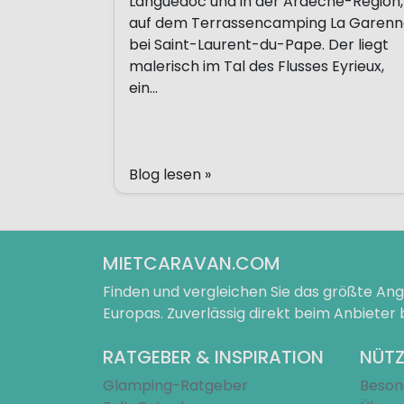
Languedoc und in der Ardèche-Region,
auf dem Terrassencamping La Garen
bei Saint-Laurent-du-Pape. Der liegt
malerisch im Tal des Flusses Eyrieux,
ein...
Blog lesen »
Andere pagina's
Pagina 1
MIETCARAVAN.COM
Pagina 2
Pagina 3
Finden und vergleichen Sie das größte A
Pagina 4
Europas. Zuverlässig direkt beim Anbieter
Pagina 5
Pagina 6
RATGEBER & INSPIRATION
NÜTZ
Pagina 7
Glamping-Ratgeber
Beson
Pagina 8