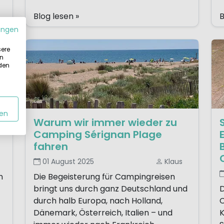
Blog lesen »
B
ungen
sere
in
 den
en
Warum wir immer wieder zu
Camping Sérignan Plage
fahren
01 August 2025
Klaus
n
Die Begeisterung für Campingreisen
bringt uns durch ganz Deutschland und
D
durch halb Europa, nach Holland,
C
Dänemark, Österreich, Italien – und
K