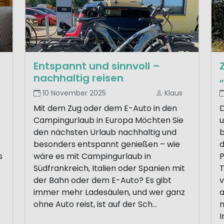
Entspannt und sinnvoll –
nachhaltig reisen
10 November 2025
Klaus
Mit dem Zug oder dem E-Auto in den
D
Campingurlaub in Europa Möchten Sie
u
den nächsten Urlaub nachhaltig und
b
besonders entspannt genießen – wie
d
s
wäre es mit Campingurlaub in
P
Südfrankreich, Italien oder Spanien mit
der Bahn oder dem E-Auto? Es gibt
v
e
immer mehr Ladesäulen, und wer ganz
a
ohne Auto reist, ist auf der Sch...
m
I