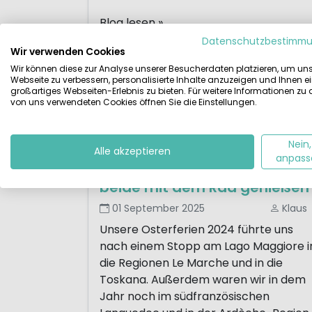
Blog lesen »
Datenschutzbestimm
Wir verwenden Cookies
Wir können diese zur Analyse unserer Besucherdaten platzieren, um un
Webseite zu verbessern, personalisierte Inhalte anzuzeigen und Ihnen e
großartiges Webseiten-Erlebnis zu bieten. Für weitere Informationen zu
von uns verwendeten Cookies öffnen Sie die Einstellungen.
Nein,
Alle akzeptieren
anpass
Dolce Via oder Via Rhôna –
beide mit dem Rad genießen
01 September 2025
Klaus
Unsere Osterferien 2024 führte uns
nach einem Stopp am Lago Maggiore i
die Regionen Le Marche und in die
Toskana. Außerdem waren wir in dem
Jahr noch im südfranzösischen