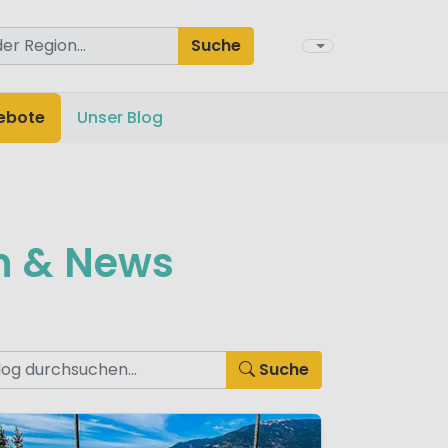
Suche
ebote
Unser Blog
on & News
Suche