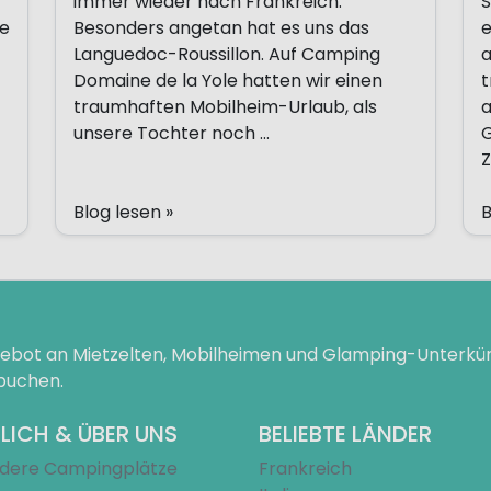
immer wieder nach Frankreich.
S
ne
Besonders angetan hat es uns das
e
Languedoc-Roussillon. Auf Camping
a
Domaine de la Yole hatten wir einen
t
traumhaften Mobilheim-Urlaub, als
a
unsere Tochter noch ...
G
Z
Blog lesen »
B
ngebot an Mietzelten, Mobilheimen und Glamping-Unterk
 buchen.
LICH & ÜBER UNS
BELIEBTE LÄNDER
dere Campingplätze
Frankreich