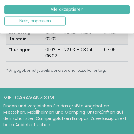
18.05.
Alle akzeptieren
Sachsen-
01.02. -
22.03. - 27.03.
15.05. -
10
Nein, anpassen
Anhalt
06.02.
22.05.
20
Schleswig-
01.02. -
30.03. - 10.04.
07.05.
03
Holstein
02.02.
14
Thüringen
01.02. -
22.03. - 03.04.
07.05.
10
06.02.
20
* Angegeben ist jeweils der erste und letzte Ferientag.
MIETCARAVAN.COM
Finden und vergleichen Sie das größte Angebot an
Mietzelten, Mobilheimen und Glamping-Unterkünften auf
den schönsten Campingplätzen Europas. Zuverlässig direkt
beim Anbieter buchen.