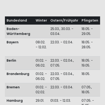
Bundesland
Winter
Ostern/Frühjahr
Pfingsten
S
Baden-
25.03., 30.03. -
18.05. -
29
Württemberg
03.04.
29.05.
11
Bayern
08.02.
22.03. - 02.04.
18.05. -
02
- 12.02.
28.05.
13
Berlin
01.02. -
22.03. - 02.04.,
18.05. -
01
06.02.
07.05.
19.05.
14
Brandenburg
01.02. -
22.03. - 03.04.,
18.05.
01
06.02.
07.05.
14
Bremen
01.02. -
22.03. - 03.04.
07.05.,
08
02.02.
18.05.
18
Hamburg
29.01.
01.03. - 12.03.
07.05. -
01