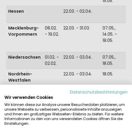
15.05.
11
Hessen
22.03. - 02.04.
28
06
Mecklenburg-
08.02.
22.03. - 31.03.
07.05.,
05
Vorpommern
- 19.02.
14.05. -
14
18.05.
Niedersachsen
01.02. -
22.03. - 03.04.
07.05.,
08
02.02.
18.05.
18
Nordrhein-
22.03. - 03.04.
18.05.
19
Westfalen
31
Rheinland-
22.03. - 02.04.
28
Datenschutzbestimmungen
Pfalz
06
Wir verwenden Cookies
Wir können diese zur Analyse unserer Besucherdaten platzieren, um
Saarland
08.02.
30.03. - 09.04.
28
unsere Webseite zu verbessern, personalisierte Inhalte anzuzeigen
- 12.02.
06
und Ihnen ein großartiges Webseiten-Erlebnis zu bieten. Für weitere
Informationen zu den von uns verwendeten Cookies öffnen Sie die
Einstellungen.
Sachsen
08.02.
26.03. - 02.04.
07.05.,
10
- 19.02.
15.05. -
20