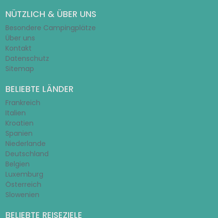
NÜTZLICH & ÜBER UNS
Besondere Campingplätze
Über uns
Kontakt
Datenschutz
Sitemap
BELIEBTE LÄNDER
Frankreich
Italien
Kroatien
Spanien
Niederlande
Deutschland
Belgien
Luxemburg
Österreich
Slowenien
BELIEBTE REISEZIELE