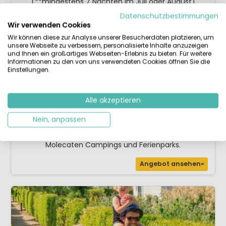
(**mindestens 7 Nächten im Juli oder August)
Datenschutzbestimmungen
Wir verwenden Cookies
Angebot ansehen»
Wir können diese zur Analyse unserer Besucherdaten platzieren, um
unsere Webseite zu verbessern, personalisierte Inhalte anzuzeigen
und Ihnen ein großartiges Webseiten-Erlebnis zu bieten. Für weitere
Informationen zu den von uns verwendeten Cookies öffnen Sie die
Einstellungen.
Alle akzeptieren
Nein, anpassen
Sofort gehen?
Hier finden Sie die
Last-Minutes-Angebote
aller
Molecaten Campings und Ferienparks.
Angebot ansehen»