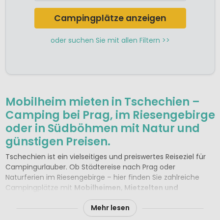
Campingplätze anzeigen
oder suchen Sie mit allen Filtern >>
Mobilheim mieten in Tschechien –
Camping bei Prag, im Riesengebirge
oder in Südböhmen mit Natur und
günstigen Preisen.
Tschechien ist ein vielseitiges und preiswertes Reiseziel für
Campingurlauber. Ob Städtereise nach Prag oder
Naturferien im Riesengebirge – hier finden Sie zahlreiche
Campingplätze mit
Mobilheimen, Mietzelten und
komfortablen Unterkünften
. Die Hauptstadt Prag begeistert
Mehr lesen
mit ihrer historischen Altstadt und der Burg über der Moldau,
während die Bergregionen ideale Bedingungen für Wanderer