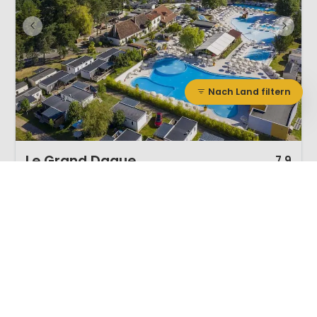
Nach Land filtern
1 / 12
Le Grand Dague
7,9
Dordogne, Frankreich
S
Klein & Grün
Außenpool
Aquapark mit Swimmingpool
Lagunenpool mit Piratenschiff und Wasserspielpark
Indoor-Spielplatz, Multifunktions-Sportfeld und Hüpfburg
Animationsprogramm, Musik, Musicals und Talentshow
Inmitten der atemberaubenden Natur der Dordogne befindet sich der
Campingplatz Le Grand Dague. Sowohl das viele Grün auf dem
Campingplatz als auch die Wälder rundherum bieten einen Urlaub in