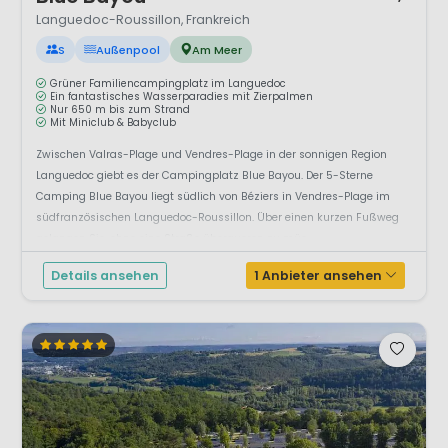
Languedoc-Roussillon, Frankreich
S
Außenpool
Am Meer
Grüner Familiencampingplatz im Languedoc
Ein fantastisches Wasserparadies mit Zierpalmen
Nur 650 m bis zum Strand
Mit Miniclub & Babyclub
Zwischen Valras-Plage und Vendres-Plage in der sonnigen Region
Languedoc giebt es der Campingplatz Blue Bayou. Der 5-Sterne
Camping Blue Bayou liegt südlich von Béziers in Vendres-Plage im
südfranzösischen Languedoc-Roussillon. Über einen kurzen Fußweg
gelangen Sie, ohne eine Straße überqueren zu müs...
Details ansehen
1 Anbieter ansehen