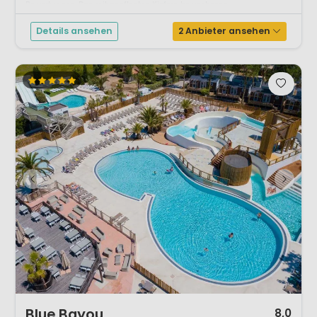
Bewertungen. Das mit gepflegten Kiefern bewachsene...
Details ansehen
2 Anbieter ansehen
1 / 12
Blue Bayou
8,0