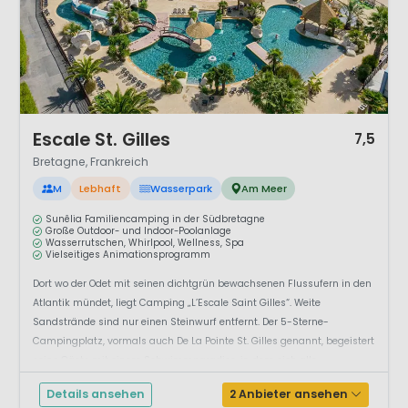
1 / 12
Escale St. Gilles
7,5
Bretagne, Frankreich
M
Lebhaft
Wasserpark
Am Meer
Sunêlia Familiencamping in der Südbretagne
Große Outdoor- und Indoor-Poolanlage
Wasserrutschen, Whirlpool, Wellness, Spa
Vielseitiges Animationsprogramm
Dort wo der Odet mit seinen dichtgrün bewachsenen Flussufern in den
Atlantik mündet, liegt Camping „L’Escale Saint Gilles“. Weite
Sandstrände sind nur einen Steinwurf entfernt. Der 5-Sterne-
Campingplatz, vormals auch De La Pointe St. Gilles genannt, begeistert
seine Gäste mit einem Schwimmparadies, in dem sich alle
Altersgruppen wohlfühlen.Camping ...
Details ansehen
2 Anbieter ansehen