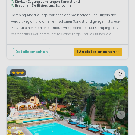
Direkter Zugang zum langen Sandstrand
Besuchen Sie Béziers und Narbonne
Camping Aloha Village Zwischen den Weinbergen und Hügeln der
Hérault Region und an einem schönen Sandstrand gelegen ist dieser
Platz für einen herrlichen Urlaub wie geschaffen. Der Campingplatz
besteht aus zwei Platzteilen: Le Grand Large und Les Dunes, die
lediglich durch eine kleine Straße voneinander getrennt sind. Sie
dürfen natürlich die Angeb...
Details ansehen
1 Anbieter ansehen