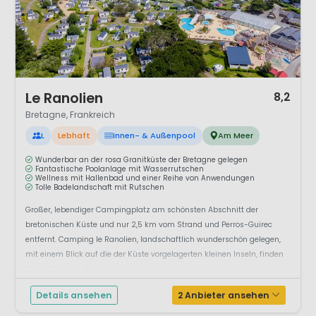
1 / 12
Le Ranolien
8,2
Bretagne, Frankreich
L
Lebhaft
Innen- & Außenpool
Am Meer
Wunderbar an der rosa Granitküste der Bretagne gelegen
Fantastische Poolanlage mit Wasserrutschen
Wellness mit Hallenbad und einer Reihe von Anwendungen
Tolle Badelandschaft mit Rutschen
Großer, lebendiger Campingplatz am schönsten Abschnitt der
bretonischen Küste und nur 2,5 km vom Strand und Perros-Guirec
entfernt. Camping le Ranolien, landschaftlich wunderschön gelegen,
mit einem Blick auf die der Küste vorgelagerten kleinen Inseln, finden
Sie Le Ranolien. Das Gelände ist besonders großzügig und
abwechslungsreich gestaltet, mit ...
Details ansehen
2 Anbieter ansehen