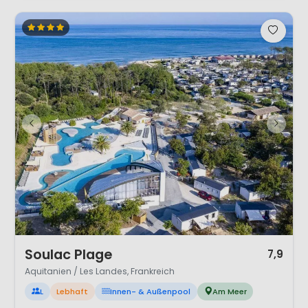
1 / 12
Soulac Plage
7,9
Aquitanien / Les Landes, Frankreich
L
Lebhaft
Innen- & Außenpool
Am Meer