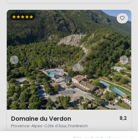
1 / 10
Domaine du Verdon
8,2
Provence-Alpes-Côte d'Azur, Frankreich
L
Lebhaft
Außenpool
Am Wasser