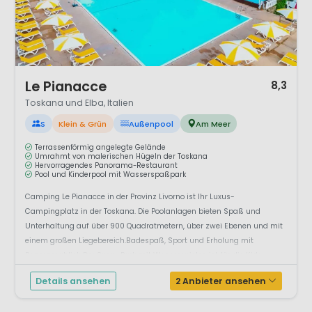
1 / 12
Le Pianacce
8,3
Toskana und Elba, Italien
S
Klein & Grün
Außenpool
Am Meer
Terrassenförmig angelegte Gelände
Umrahmt von malerischen Hügeln der Toskana
Hervorragendes Panorama-Restaurant
Pool und Kinderpool mit Wasserspaßpark
Camping Le Pianacce in der Provinz Livorno ist Ihr Luxus-
Campingplatz in der Toskana. Die Poolanlagen bieten Spaß und
Unterhaltung auf über 900 Quadratmetern, über zwei Ebenen und mit
einem großen Liegebereich.Badespaß, Sport und Erholung mit
Panoramablick Der Spray Park mit Wasserspielen ist für die Kids.
Unbeschwertes Toben ist auf dem weichen un...
Details ansehen
2 Anbieter ansehen