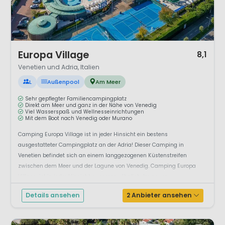
Entspannen, Erholung, Sport und spannenden Ausflügen.
1 / 12
Europa Village
8,1
Venetien und Adria, Italien
L
Außenpool
Am Meer
Sehr gepflegter Familiencampingplatz
Direkt am Meer und ganz in der Nähe von Venedig
Viel Wasserspaß und Wellnesseinrichtungen
Mit dem Boot nach Venedig oder Murano
Camping Europa Village ist in jeder Hinsicht ein bestens
ausgestatteter Campingplatz an der Adria! Dieser Camping in
Venetien befindet sich an einem langgezogenen Küstenstreifen
zwischen dem Meer und der Lagune von Venedig. Camping Europa
Village ist in jeder Hinsicht aussergewöhnlich. Im neuen
Schwimmbad können Sie sich herrli...
Details ansehen
2 Anbieter ansehen