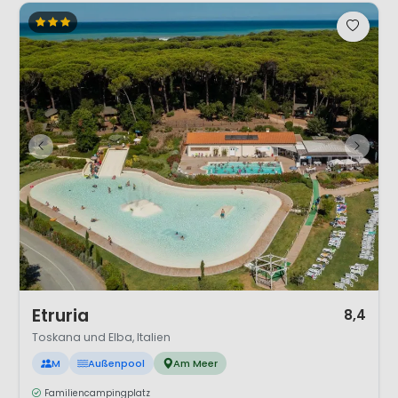
1 / 12
Etruria
8,4
Toskana und Elba, Italien
M
Außenpool
Am Meer
Familiencampingplatz