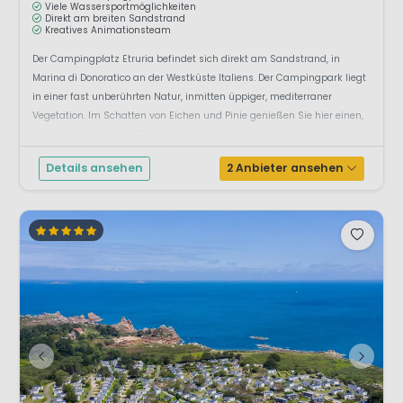
Viele Wassersportmöglichkeiten
Direkt am breiten Sandstrand
Kreatives Animationsteam
Der Campingplatz Etruria befindet sich direkt am Sandstrand, in
Marina di Donoratico an der Westküste Italiens. Der Campingpark liegt
in einer fast unberührten Natur, inmitten üppiger, mediterraner
Vegetation. Im Schatten von Eichen und Pinie genießen Sie hier einen,
Urlaub, den die ganze Familie nicht so schnell vergessen wird. Service,
Relaxen un...
Details ansehen
2 Anbieter ansehen