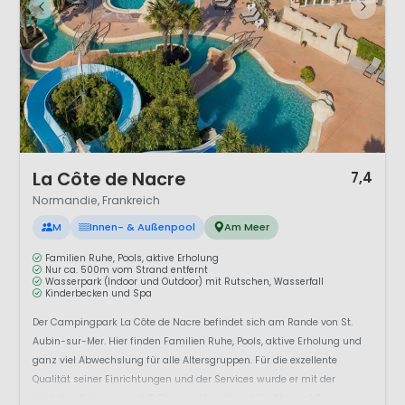
1 / 11
La Côte de Nacre
7,4
Normandie, Frankreich
M
Innen- & Außenpool
Am Meer
Familien Ruhe, Pools, aktive Erholung
Nur ca. 500m vom Strand entfernt
Wasserpark (Indoor und Outdoor) mit Rutschen, Wasserfall
Kinderbecken und Spa
Der Campingpark La Côte de Nacre befindet sich am Rande von St.
Aubin-sur-Mer. Hier finden Familien Ruhe, Pools, aktive Erholung und
ganz viel Abwechslung für alle Altersgruppen. Für die exzellente
Qualität seiner Einrichtungen und der Services wurde er mit der
höchsten Kategorie, mit 5 Sternen, klassifiziert.Die Atmosph&a...