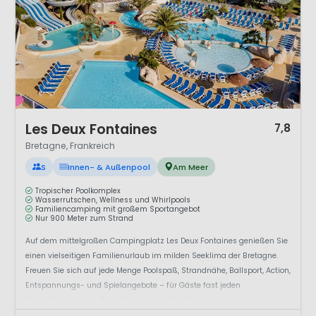
1 / 12
Les Deux Fontaines
7,8
Bretagne, Frankreich
S
Innen- & Außenpool
Am Meer
Tropischer Poolkomplex
Wasserrutschen, Wellness und Whirlpools
Familiencamping mit großem Sportangebot
Nur 900 Meter zum Strand
Auf dem mittelgroßen Campingplatz Les Deux Fontaines genießen Sie
einen vielseitigen Familienurlaub im milden Seeklima der Bretagne.
Freuen Sie sich auf jede Menge Poolspaß, Strandnähe, Ballsport, Action,
Entspannungs- und Spielangebote – für Gäste fast jeden
Alters!Camping Les Deux Fontaines in Finistè...