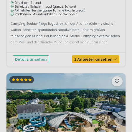
Direkt am Strand
Beheiztes Schwimmbad (ganze Saison)
Aktivitäten für die ganze Familie (Hochsaison)
Radfahren, Mountainbiken und Wandern
Camping Soulac-Plage liegt direkt an der Atlantikküste – zwischen
weiten, Schatten spendenden Nadelwäldern und am großen,
feinsandigen Strand. Der lebendige 4-Sterne-Campingplatz zwischen
dem Meer und der Gironde-Mündung eignet sich gut für einen
abwechslungsreichen Familien- und Aktivurlaub. Camping Soulac –
S...
Details ansehen
2 Anbieter ansehen