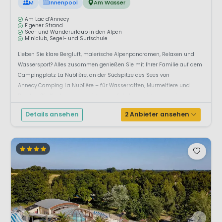
M
Innenpool
Am Wasser
Am Lac d’Annecy
Eigener Strand
See- und Wanderurlaub in den Alpen
Miniclub, Segel- und Surfschule
Lieben Sie klare Bergluft, malerische Alpenpanoramen, Relaxen und
Wassersport? Alles zusammen genießen Sie mit Ihrer Familie auf dem
Campingplatz La Nublière, an der Südspitze des Sees von
Annecy.Camping La Nublière – für Wasserratten, Murmeltiere und
BergfexeDie Kinder werden sicher am liebsten gleich, wenn sie ...
Details ansehen
2 Anbieter ansehen