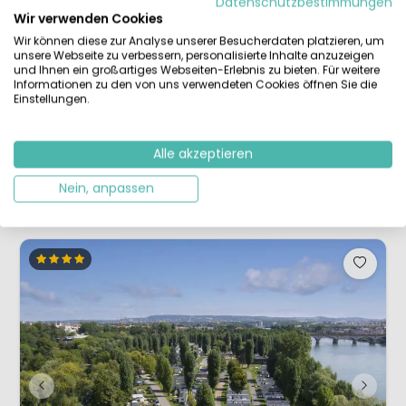
Datenschutzbestimmungen
Wir verwenden Cookies
4-Sterne-Campingplatz mitten in der Natur
Castillon-See mit Strand und Tretbooten
Wir können diese zur Analyse unserer Besucherdaten platzieren, um
Beheizte Swimming Poolanlage
unsere Webseite zu verbessern, personalisierte Inhalte anzuzeigen
Mit Kinderbecken und mehreren Wasserrutschen
und Ihnen ein großartiges Webseiten-Erlebnis zu bieten. Für weitere
Informationen zu den von uns verwendeten Cookies öffnen Sie die
Camping Domaine du Verdon ist ein Campingplatz für aktive Urlauber
Einstellungen.
und „Wasserratten“ am See sowie am Fluss Verdon – inmitten einer
der schönsten Regionen Südfrankreichs, in der Haute Provence. Der
Fluss bildet hier, an den Ausläufern der französischen Alpen zum
Alle akzeptieren
Mittelmeer hin, die spektakuläre, schma...
Nein, anpassen
Details ansehen
4 Anbieter ansehen