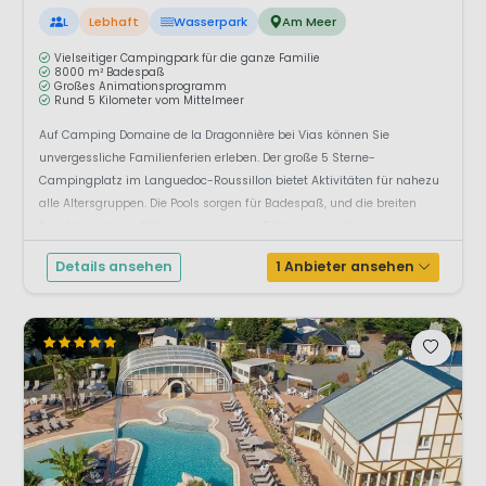
L
Lebhaft
Wasserpark
Am Meer
Vielseitiger Campingpark für die ganze Familie
8000 m² Badespaß
Großes Animationsprogramm
Rund 5 Kilometer vom Mittelmeer
Auf Camping Domaine de la Dragonnière bei Vias können Sie
unvergessliche Familienferien erleben. Der große 5 Sterne-
Campingplatz im Languedoc-Roussillon bietet Aktivitäten für nahezu
alle Altersgruppen. Die Pools sorgen für Badespaß, und die breiten
Sandstrände des Mittelmeers sind nur 5 Kilometer entfern...
Details ansehen
1 Anbieter ansehen