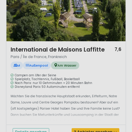
1 / 11
International de Maisons Laffitte
7,6
Paris / Île de France, Frankreich
M
Außenpool
Am Wasser
Campen am Ufer der Seine
Spielplatz, Tischtennis, Fußball, Basketball
Nach Paris: nur 10 Gehminuten + 20 Minuten Bahn
Disneyland Paris 50 Autominuten entfernt
Möchten Sie die französische Hauptstadt erkunden, Eiffelturm, Notre
Dame, Louvre und Centre Georges Pompidou bestaunen? Aber auf ein
(oft kostspieliges) Pariser Hotel haben Sie und Ihre Familie keine Lust?
Dann buchen Sie Mietunterkünfte und Luxuscamping in der Stadt der
Liebe – vom Campingpark International de Maisons Laffitte...
Details ansehen
3 Anbieter ansehen