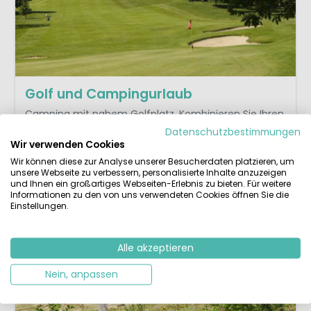
Golf und Campingurlaub
Camping mit nahem Golfplatz. Kombinieren Sie Ihren
Campingurlaub mit einem attraktiven Golfurlaub!
Datenschutzbestimmungen
Wir verwenden Cookies
Thema ansehen
Wir können diese zur Analyse unserer Besucherdaten platzieren, um
unsere Webseite zu verbessern, personalisierte Inhalte anzuzeigen
und Ihnen ein großartiges Webseiten-Erlebnis zu bieten. Für weitere
Informationen zu den von uns verwendeten Cookies öffnen Sie die
Einstellungen.
Alle akzeptieren
Nein, anpassen