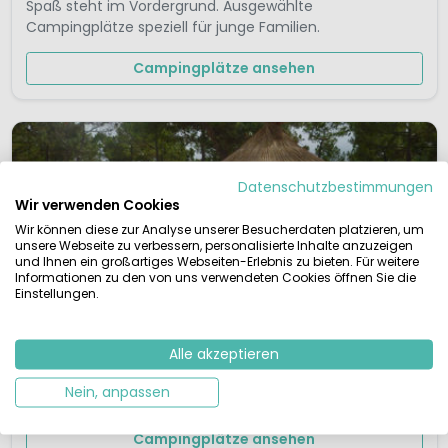
Spaß steht im Vordergrund. Ausgewählte
Campingplätze speziell für junge Familien.
Campingplätze ansehen
Datenschutzbestimmungen
Wir verwenden Cookies
Wir können diese zur Analyse unserer Besucherdaten platzieren, um
unsere Webseite zu verbessern, personalisierte Inhalte anzuzeigen
und Ihnen ein großartiges Webseiten-Erlebnis zu bieten. Für weitere
Informationen zu den von uns verwendeten Cookies öffnen Sie die
Einstellungen.
Fünf-Sterne-Campingplätze
Alle akzeptieren
Luxus und Komfort auf diesen 5-Sterne-
Nein, anpassen
Campingplätzen.
Campingplätze ansehen