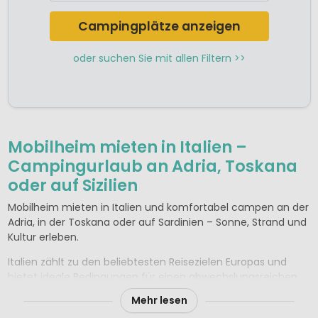
Camping Gardasee
Camping Kalabrien
Campingplätze anzeigen
Camping Kampanien
Camping Latium / Rom
oder suchen Sie mit allen Filtern >>
Camping Ligurien
Camping Lombardei
Camping Marken
Camping Piemont
Camping Sardinien
Camping Sizilien
Mobilheim mieten in Italien –
Camping Toskana und Elba
Campingurlaub an Adria, Toskana
Camping Trentino-Südtirol und Dolomiten
oder auf Sizilien
Camping Umbrien
Camping Venetien und Adria
Mobilheim mieten in Italien und komfortabel campen an der
Adria, in der Toskana oder auf Sardinien – Sonne, Strand und
Kultur erleben.
Italien zählt zu den beliebtesten Reisezielen Europas und
bietet ideale Bedingungen für einen abwechslungsreichen
Campingurlaub. Ob Badeferien an der Adriaküste,
Mehr lesen
Naturerlebnis in der Toskana oder Inselurlaub auf Sizilien und