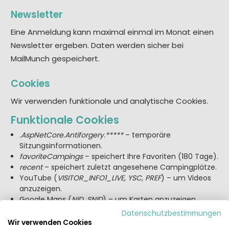
Newsletter
Eine Anmeldung kann maximal einmal im Monat einen
Newsletter ergeben. Daten werden sicher bei
MailMunch gespeichert.
Cookies
Wir verwenden funktionale und analytische Cookies.
Funktionale Cookies
.AspNetCore.Antiforgery.*****
– temporäre
Sitzungsinformationen.
favoriteCampings
– speichert Ihre Favoriten (180 Tage).
recent
– speichert zuletzt angesehene Campingplätze.
YouTube (
VISITOR_INFO1_LIVE, YSC, PREF
) – um Videos
anzuzeigen.
Google Maps (
NID, SNID
) – um Karten anzuzeigen.
cookiefirst-consent
– registriert Ihre Cookie-Wahl.
Datenschutzbestimmungen
cookiefirst-id
– registriert Ihre Cookie-Wahl.
Wir verwenden Cookies