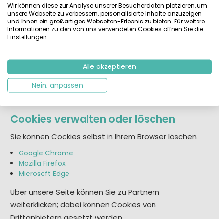
Wir können diese zur Analyse unserer Besucherdaten platzieren, um
Analytische Cookies (Google
unsere Webseite zu verbessern, personalisierte Inhalte anzuzeigen
Analytics)
und Ihnen ein großartiges Webseiten-Erlebnis zu bieten. Für weitere
Informationen zu den von uns verwendeten Cookies öffnen Sie die
_ga
– unterscheidet Benutzer/Sitzungen.
Einstellungen.
_gid
– unterscheidet Sitzungen.
_gat
– begrenzt die Anfragenrate.
Alle akzeptieren
Für Analytics verwenden wir datenschutzfreundliche
Nein, anpassen
Einstellungen: IP-Anonymisierung und keine
Datenweitergabe.
Cookies verwalten oder löschen
Sie können Cookies selbst in Ihrem Browser löschen.
Google Chrome
Mozilla Firefox
Microsoft Edge
Über unsere Seite können Sie zu Partnern
weiterklicken; dabei können Cookies von
Drittanbietern gesetzt werden.