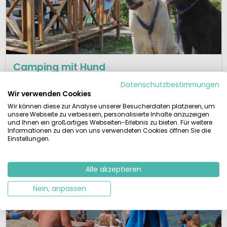
Camping mit Hund
Hunde erlaubt im Zelt oder Mobilheim. Ein
Datenschutzbestimmungen
Campingurlaub mit Hund ist auf vielen Plätzen möglich.
Wir verwenden Cookies
Wir können diese zur Analyse unserer Besucherdaten platzieren, um
Campingplätze ansehen
unsere Webseite zu verbessern, personalisierte Inhalte anzuzeigen
und Ihnen ein großartiges Webseiten-Erlebnis zu bieten. Für weitere
Informationen zu den von uns verwendeten Cookies öffnen Sie die
Einstellungen.
Alle akzeptieren
Nein, anpassen