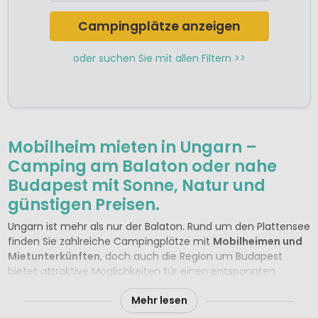
Campingplätze anzeigen
oder suchen Sie mit allen Filtern >>
Mobilheim mieten in Ungarn –
Camping am Balaton oder nahe
Budapest mit Sonne, Natur und
günstigen Preisen.
Ungarn ist mehr als nur der Balaton. Rund um den Plattensee
finden Sie zahlreiche Campingplätze mit
Mobilheimen und
Mietunterkünften
, doch auch die Region um Budapest
bietet attraktive Möglichkeiten für einen entspannten
Campingurlaub. Freuen Sie sich auf weite Landschaften,
Mehr lesen
herzliche Gastfreundschaft und ein angenehm warmes
Sommerklima mit vielen Sonnenstunden.