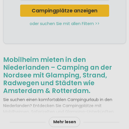
Camping Gelderland / Veluwe
Camping Groningen
Campingplätze anzeigen
Camping Limburg
Camping Nord-Holland
oder suchen Sie mit allen Filtern >>
Camping Nordbrabant
Camping Overijssel
Camping Südholland
Camping Utrecht
Camping Westfriesische Inseln
Camping Zeeland
Mobilheim mieten in den
Niederlanden – Camping an der
Nordsee mit Glamping, Strand,
Radwegen und Städten wie
Amsterdam & Rotterdam.
Sie suchen einen komfortablen Campingurlaub in den
Niederlanden? Entdecken Sie Campingplätze mit
Mobilheimen, Safarizelten und Glamping-Unterkünften
entlang der 250 Kilometer langen Küste – von den
Mehr lesen
Watteninseln bis nach Zeeland. Breite Sandstrände,