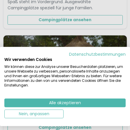
Spaß steht im Vordergrund. Ausgewählte
Campingplätze speziell für junge Familien.
Campingplätze ansehen
Datenschutzbestimmungen
Wir verwenden Cookies
Wir können diese zur Analyse unserer Besucherdaten platzieren, um
unsere Webseite zu verbessern, personalisierte Inhalte anzuzeigen
und Ihnen ein großartiges Webseiten-Erlebnis zu bieten. Für weitere
Informationen zu den von uns verwendeten Cookies öffnen Sie die
Einstellungen.
Fünf-Sterne-Campingplätze
Alle akzeptieren
Luxus und Komfort auf diesen 5-Sterne-
Nein, anpassen
Campingplätzen.
Campingplätze ansehen