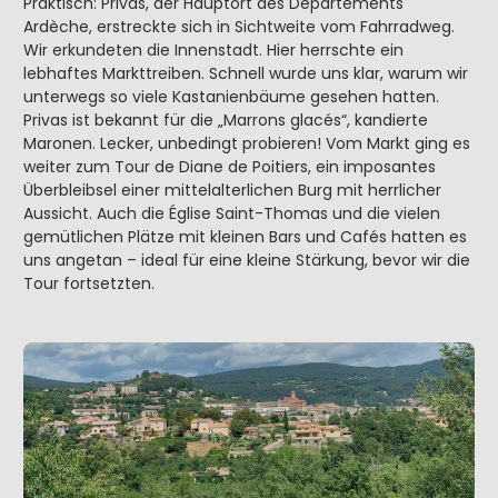
Praktisch: Privas, der Hauptort des Départements
Ardèche, erstreckte sich in Sichtweite vom Fahrradweg.
Wir erkundeten die Innenstadt. Hier herrschte ein
lebhaftes Markttreiben. Schnell wurde uns klar, warum wir
unterwegs so viele Kastanienbäume gesehen hatten.
Privas ist bekannt für die „Marrons glacés“, kandierte
Maronen. Lecker, unbedingt probieren! Vom Markt ging es
weiter zum Tour de Diane de Poitiers, ein imposantes
Überbleibsel einer mittelalterlichen Burg mit herrlicher
Aussicht. Auch die Église Saint-Thomas und die vielen
gemütlichen Plätze mit kleinen Bars und Cafés hatten es
uns angetan – ideal für eine kleine Stärkung, bevor wir die
Tour fortsetzten.