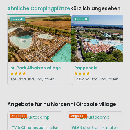
Ähnliche Campingplätze
Kürzlich angesehen
Lebhaft
Lebhaft
hu Park Albatros village
Pappasole
Toskana und Elba, Italien
Toskana und Elba, Italien
Angebote für hu Norcenni Girasole village
Angebot
Angebot
TV & Chromecast
in allen
WLAN
über Starlink in allen