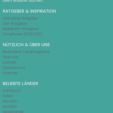
beim Anbieter buchen.
RATGEBER & INSPIRATION
Glamping-Ratgeber
Zelt-Ratgeber
Mobilheim-Ratgeber
Schulferien 2026/2027
NÜTZLICH & ÜBER UNS
Besondere Campingplätze
Über uns
Kontakt
Datenschutz
Sitemap
BELIEBTE LÄNDER
Frankreich
Italien
Kroatien
Spanien
Niederlande