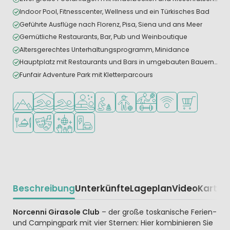
Indoor Pool, Fitnesscenter, Wellness und ein Türkisches Bad
Geführte Ausflüge nach Florenz, Pisa, Siena und ans Meer
Gemütliche Restaurants, Bar, Pub und Weinboutique
Altersgerechtes Unterhaltungsprogramm, Minidance
Hauptplatz mit Restaurants und Bars in umgebauten Bauernhäusern
Funfair Adventure Park mit Kletterparcours
In den Bergen/Hügeln
Hallenbad
Freibad
Wellness-Einrichtungen
Empfohlen für kleine Kinder
Empfohlen für Teenager
Viele Sportmöglichkeiten
WLAN verfügbar
Supermarkt/L
Restaurant oder Pizzeria
Animationsteam
Diskothek
Ladestation für E-Autos
Beschreibung
Unterkünfte
Lageplan
Video
Karte
R
Beschrijving
Norcenni Girasole Club
– der große toskanische Ferien-
und Campingpark mit vier Sternen: Hier kombinieren Sie