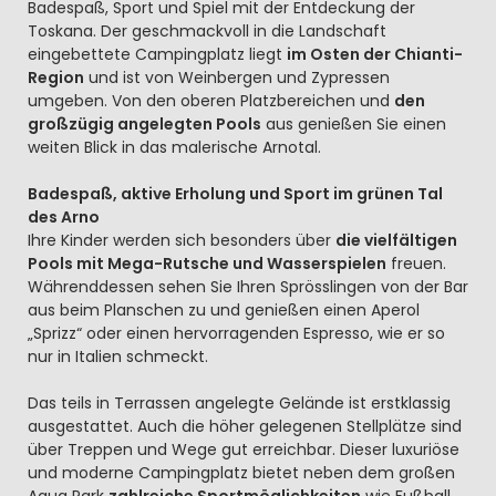
Badespaß, Sport und Spiel mit der Entdeckung der
Toskana. Der geschmackvoll in die Landschaft
eingebettete Campingplatz liegt
im Osten der Chianti-
Region
und ist von Weinbergen und Zypressen
umgeben. Von den oberen Platzbereichen und
den
großzügig angelegten Pools
aus genießen Sie einen
weiten Blick in das malerische Arnotal.
Badespaß, aktive Erholung und Sport im grünen Tal
des Arno
Ihre Kinder werden sich besonders über
die vielfältigen
Pools mit Mega-Rutsche und Wasserspielen
freuen.
Währenddessen sehen Sie Ihren Sprösslingen von der Bar
aus beim Planschen zu und genießen einen Aperol
„Sprizz“ oder einen hervorragenden Espresso, wie er so
nur in Italien schmeckt.
Das teils in Terrassen angelegte Gelände ist erstklassig
ausgestattet. Auch die höher gelegenen Stellplätze sind
über Treppen und Wege gut erreichbar. Dieser luxuriöse
und moderne Campingplatz bietet neben dem großen
Aqua Park
zahlreiche Sportmöglichkeiten
wie Fußball,