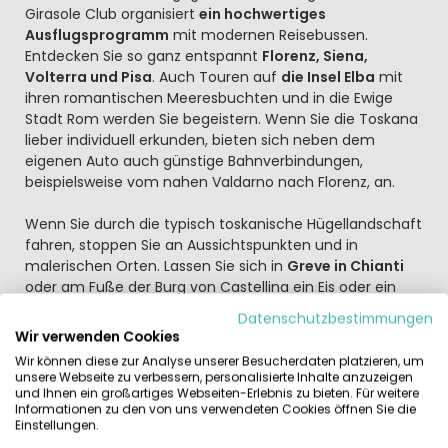
Girasole Club organisiert
ein hochwertiges
Ausflugsprogramm
mit modernen Reisebussen.
Entdecken Sie so ganz entspannt
Florenz, Siena,
Volterra und Pisa
. Auch Touren auf
die Insel Elba
mit
ihren romantischen Meeresbuchten und in die Ewige
Stadt Rom werden Sie begeistern. Wenn Sie die Toskana
lieber individuell erkunden, bieten sich neben dem
eigenen Auto auch günstige Bahnverbindungen,
beispielsweise vom nahen Valdarno nach Florenz, an.
Wenn Sie durch die typisch toskanische Hügellandschaft
fahren, stoppen Sie an Aussichtspunkten und in
malerischen Orten. Lassen Sie sich in
Greve in Chianti
oder am Fuße der Burg von Castellina ein Eis oder ein
Glas Rotwein vom Winzer nebenan schmecken. Wählen
Datenschutzbestimmungen
Sie hier Ihre Luxus-Unterkunft auf Camping Norcenni
Wir verwenden Cookies
Girasole Club aus: Komfortable Mobilheime, „Glamping“
Wir können diese zur Analyse unserer Besucherdaten platzieren, um
(glamouröses Camping) und Luxuszelte – vollständig
unsere Webseite zu verbessern, personalisierte Inhalte anzuzeigen
eingerichtet und fertig für Sie aufgestellt von
und Ihnen ein großartiges Webseiten-Erlebnis zu bieten. Für weitere
Informationen zu den von uns verwendeten Cookies öffnen Sie die
namhaften Reiseveranstaltern.
Einstellungen.