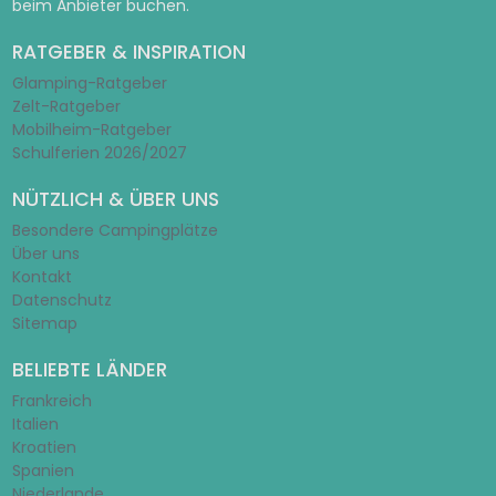
beim Anbieter buchen.
RATGEBER & INSPIRATION
Glamping-Ratgeber
Zelt-Ratgeber
Mobilheim-Ratgeber
Schulferien 2026/2027
NÜTZLICH & ÜBER UNS
Besondere Campingplätze
Über uns
Kontakt
Datenschutz
Sitemap
BELIEBTE LÄNDER
Frankreich
Italien
Kroatien
Spanien
Niederlande