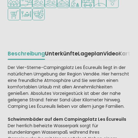
Supermarkt/Laden
Restaurant oder Pizzeria
Animationsteam
Beschreibung
Unterkünfte
Lageplan
Video
Karte
R
Beschrijving
Der Vier-Sterne-Campingplatz Les Écureuils liegt in der
natürlichen Umgebung der Region Vendée. Hier herrscht
eine freundliche Atmosphäre und Sie werden einen
komfortablen Urlaub mit allen Annehmlichkeiten
genießen. Absolutes Vorzeigestück ist aber der nahe
gelegene Strand: feiner Sand über Kilometer hinweg.
Camping Les Écureuils lieben vor allem junge Familien.
Schwimmbäder auf dem Campingplatz Les Écureuils
Der herrlich beheizte Wasserpark sorgt für
stundenlangen Wasserspaß während Ihres