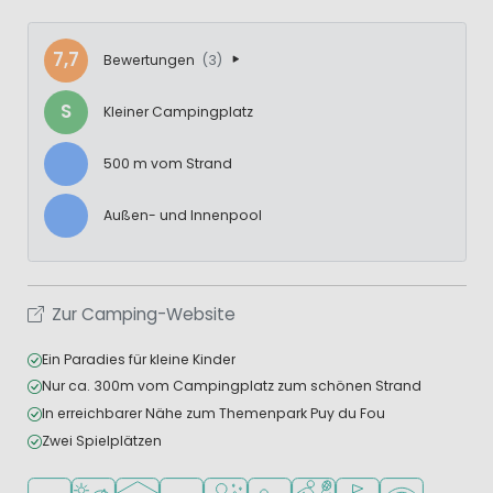
7,7
Bewertungen
(3)
S
Kleiner Campingplatz
500 m vom Strand
Außen- und Innenpool
Zur Camping-Website
Ein Paradies für kleine Kinder
Nur ca. 300m vom Campingplatz zum schönen Strand
In erreichbarer Nähe zum Themenpark Puy du Fou
Zwei Spielplätzen
In waldreicher Umgebung
Am Strand und Meer
Hallenbad
Freibad
Wellness-Einrichtungen
Empfohlen für kleine Kinder
Viele Sportmöglichkeiten
Golfplatz in der Näh
WLAN verfügba