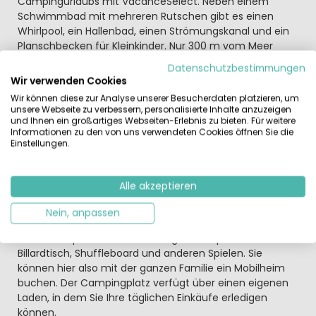
Campingurlaubs mit VacanceSelect. Neben einem
Schwimmbad mit mehreren Rutschen gibt es einen
Whirlpool, ein Hallenbad, einen Strömungskanal und ein
Planschbecken für Kleinkinder. Nur 300 m vom Meer
entfernt ist es außerdem einfach, zu Fuß zum Strand zu
Datenschutzbestimmungen
gehen.
Wir verwenden Cookies
Wir können diese zur Analyse unserer Besucherdaten platzieren, um
Einrichtungen des Campingplatzes Les Écureuils
unsere Webseite zu verbessern, personalisierte Inhalte anzuzeigen
Die Einrichtungen im Les Écureuils sind sehr vielseitig.
und Ihnen ein großartiges Webseiten-Erlebnis zu bieten. Für weitere
Informationen zu den von uns verwendeten Cookies öffnen Sie die
Zum Beispiel können Kinder in der Hochsaison den
Einstellungen.
Kinderclub besuchen. Für Jung und Alt gibt es Karaoke-
und Musikabende, Sie können die Disco besuchen und es
gibt einen regelmäßigen Bingoabend. Das Herzstück des
Alle akzeptieren
Les Écureuils ist der Fitnessraum und Sie können einen
Besuch im Hammam oder in der Sauna buchen. Sie
Nein, anpassen
können auch den Tennisplatz, die Tischtennisplatte und
den Petanque-Platz nutzen. Es gibt ein Spielzimmer mit
Billardtisch, Shuffleboard und anderen Spielen. Sie
können hier also mit der ganzen Familie ein Mobilheim
buchen. Der Campingplatz verfügt über einen eigenen
Laden, in dem Sie Ihre täglichen Einkäufe erledigen
können.