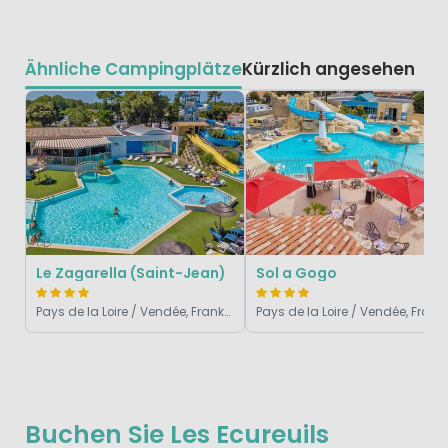
Ähnliche Campingplätze
Kürzlich angesehen
Le Zagarella (Saint-Jean)
Sol a Gogo
Pays de la Loire / Vendée, Frankreich
Pays de la Loire / Vendé
Buchen Sie Les Ecureuils