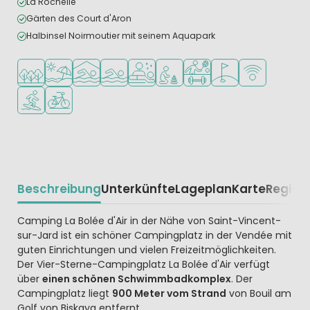
La Rochelle
Gärten des Court d'Aron
Halbinsel Noirmoutier mit seinem Aquapark
In waldreicher Umgebung
Am Strand und Meer
Hallenbad
Freibad
Wellness-Einrichtungen
Empfohlen für kleine Kinder
Viele Sportmöglichkeiten
Golfplatz in der Näh
WLAN verfügba
Wassersportmöglichkeiten
Fahrradverleih
Beschreibung
Unterkünfte
Lageplan
Karte
Region
Beschrijving
Camping La Bolée d'Air in der Nähe von Saint-Vincent-
sur-Jard ist ein schöner Campingplatz in der Vendée mit
guten Einrichtungen und vielen Freizeitmöglichkeiten.
Der Vier-Sterne-Campingplatz La Bolée d'Air verfügt
über
einen schönen Schwimmbadkomplex
. Der
Campingplatz liegt
900 Meter vom Strand
von Bouil am
Golf von Biskaya entfernt.