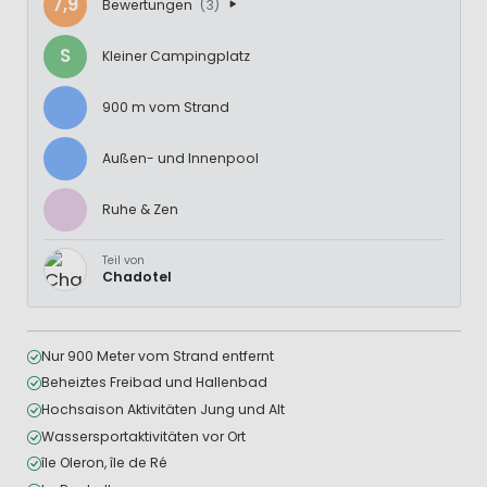
7,9
Bewertungen
(3)
S
Kleiner Campingplatz
900 m vom Strand
Außen- und Innenpool
Ruhe & Zen
Teil von
Chadotel
Nur 900 Meter vom Strand entfernt
Beheiztes Freibad und Hallenbad
Hochsaison Aktivitäten Jung und Alt
Wassersportaktivitäten vor Ort
île Oleron, île de Ré