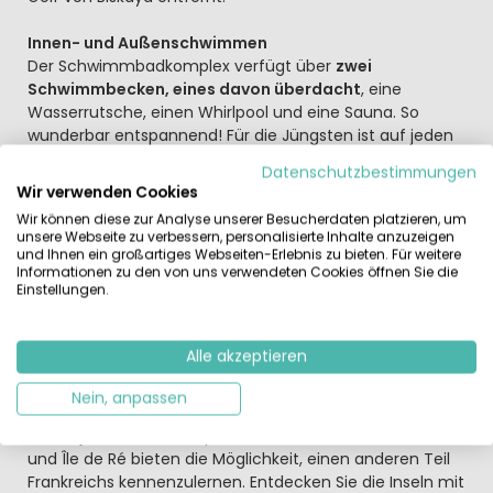
Innen- und Außenschwimmen
Der Schwimmbadkomplex verfügt über
zwei
Schwimmbecken, eines davon überdacht
, eine
Wasserrutsche, einen Whirlpool und eine Sauna. So
wunderbar entspannend! Für die Jüngsten ist auf jeden
Fall eine schöne Partie Minigolf zu empfehlen. Echte
Datenschutzbestimmungen
Sportbegeisterte können an den vom Animationsteam
Wir verwenden Cookies
organisierten Turnieren teilnehmen. Täglich stehen
Wir können diese zur Analyse unserer Besucherdaten platzieren, um
Spiele und Aktivitäten für Groß und Klein auf dem
unsere Webseite zu verbessern, personalisierte Inhalte anzuzeigen
Programm! Tennisturniere wechseln sich mit Konzerten
und Ihnen ein großartiges Webseiten-Erlebnis zu bieten. Für weitere
Informationen zu den von uns verwendeten Cookies öffnen Sie die
im Restaurant und Wassergymnastik im Pool ab! Kurz
Einstellungen.
gesagt: ein wirklich gemütlicher Campingplatz, auf dem
man nicht still sitzen kann. Auf dem Campingplatz gibt
es gegen Gebühr einen WLAN-Punkt.
Alle akzeptieren
Wassersport, Reiten und Golf
Nein, anpassen
In der Gegend gibt es viel zu unternehmen. Eine Reittour
ist auf jeden Fall zu empfehlen! Die Inseln Île d'Oléron
und Île de Ré bieten die Möglichkeit, einen anderen Teil
Frankreichs kennenzulernen. Entdecken Sie die Inseln mit