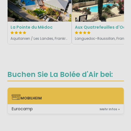
La Pointe du Médoc
Aux Quatrefeuilles d'Oc
Aquitanien / Les Landes, Frankreich
Languedoc-Roussi
Buchen Sie La Bolée d'Air bei:
MOBILHEIM
MOBILHEIM
Eurocamp
Mehr Infos »