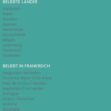
BELIEBTE LÄNDER
Frankreich
Italien
Kroatien
Spanien
Niederlande
Deutschland
Belgien
Luxemburg
Österreich
Slowenien
BELIEBT IN FRANKREICH
Languedoc-Roussillon
Provence-Alpes-Côte d'Azur
Pays de la Loire / Vendée
Aquitanien / Les Landes
Bretagne
Poitou-Charentes
Ardèche
Dordogne