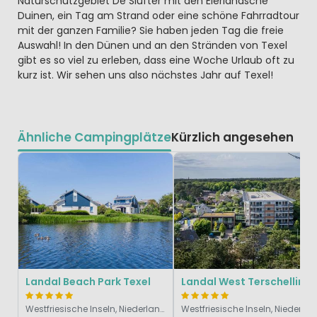
Naturschutzgebiet De Slufter mit den Eierlandsche
Duinen, ein Tag am Strand oder eine schöne Fahrradtour
mit der ganzen Familie? Sie haben jeden Tag die freie
Auswahl! In den Dünen und an den Stränden von Texel
gibt es so viel zu erleben, dass eine Woche Urlaub oft zu
kurz ist. Wir sehen uns also nächstes Jahr auf Texel!
Ähnliche Campingplätze
Kürzlich angesehen
Landal Beach Park Texel
Landal West Terschelling
Westfriesische Inseln, Niederlande
Westfriesis