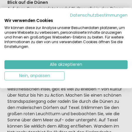
Blick auf die Dünen
Auf dem Campingplatz Landal Sluftervallei in den Dünen
von Texel gibt es viel zu erleben und zu sehen. Der
Datenschutzbestimmungen
Wir verwenden Cookies
Campingplatz und Ferienpark liegt direkt neben dem
Naturschutzgebiet De Slufter und den Eierlandse Dünen.
Wir können diese zur Analyse unserer Besucherdaten platzieren, um
unsere Webseite zu verbessern, personalisierte Inhalte anzuzeigen
Entdecken Sie selbst, warum Texel die Vogelinsel
und Ihnen ein großartiges Webseiten-Erlebnis zu bieten. Für weitere
genannt wird. Oder schließen Sie sich einem Naturführer
Informationen zu den von uns verwendeten Cookies öffnen Sie die
an, der Ihnen viel erzählen und zeigen kann. Sie
Einstellungen.
bevorzugen einen Tag mit Sonne und Meer? Auch das
ist möglich. Der Strand ist nur etwa 2 km vom Park
entfernt.
Alle akzeptieren
Nein, anpassen
Sobald Sie an Bord der Fähre von Den Helder nach Texel
gehen, beginnt Ihr Urlaub. Auf Texel, der größten
westfriesischen Insel, gibt es viel zu erleben – von Kultur
über Natur bis hin zu Action. Machen Sie einen schönen
Strandspaziergang oder radeln Sie durch die Dünen zu
den malerischen Dörfern auf Texel. Erklimmen Sie den
großen roten Leuchtturm und beobachten Sie, wie die
Sonne über dem Meer auf- oder untergeht. Auf Texel
können Sie wirklich dem Alltag entfliehen. Wandern im