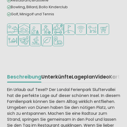
Restaurant/Brasserie
Bowling, Billard, Bollo Kinderclub
Golf, Minigolf und Tennis
Am Strand und Meer
Hallenbad
Empfohlen für kleine Kinder
Empfohlen für Teenager
Viele Sportmöglichkeiten
Golfplatz in der Nähe
WLAN verfügbar
Haustiere erlaubt
Supermarkt/L
Restaurant oder Pizzeria
Animationsteam
Wassersportmöglichkeiten
Grüne Lage
Ladestation für E-Autos
Beschreibung
Unterkünfte
Lageplan
Video
Karte
R
Beschrijving
Ein Urlaub auf Texel? Der Landal Ferienpark Sluftervallei
hat die perfekte Lage auf dieser schönen Insel. In diesem
Familienpark können Sie dem Alltag wirklich entfliehen.
Umgeben von Dünen haben Sie den nötigen Platz, um
sich zu entspannen. Machen Sie eine Radtour zum
Strand, springen Sie gemeinsam in den Pool und lassen
Sie den Tag im Restaurant ausklingen. Wenn Sie lieber