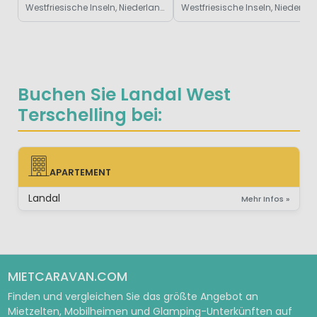
Westfriesische Inseln, Niederlande
Westfriesis
Buchen Sie Landal West
Terschelling bei:
APARTEMENT
APARTEMENT
Landal
Mehr Infos »
MIETCARAVAN.COM
Finden und vergleichen Sie das größte Angebot an
Mietzelten, Mobilheimen und Glamping-Unterkünften auf