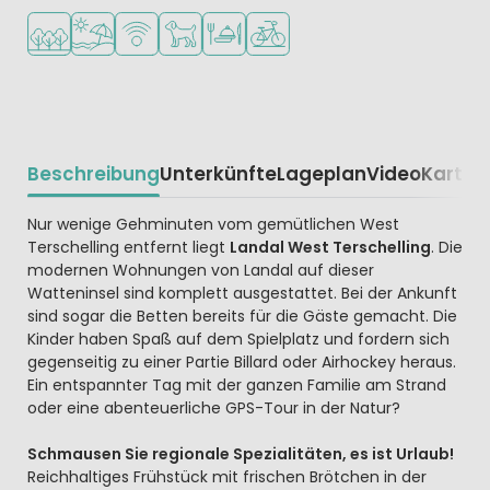
In waldreicher Umgebung
Am Strand und Meer
WLAN verfügbar
Haustiere erlaubt
Restaurant oder Pizzeria
Fahrradverleih
Beschreibung
Unterkünfte
Lageplan
Video
Karte
R
Beschrijving
Nur wenige Gehminuten vom gemütlichen West
Terschelling entfernt liegt
Landal West Terschelling
. Die
modernen Wohnungen von Landal auf dieser
Watteninsel sind komplett ausgestattet. Bei der Ankunft
sind sogar die Betten bereits für die Gäste gemacht. Die
Kinder haben Spaß auf dem Spielplatz und fordern sich
gegenseitig zu einer Partie Billard oder Airhockey heraus.
Ein entspannter Tag mit der ganzen Familie am Strand
oder eine abenteuerliche GPS-Tour in der Natur?
Schmausen Sie regionale Spezialitäten, es ist Urlaub!
Reichhaltiges Frühstück mit frischen Brötchen in der