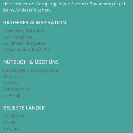
den schönsten Campingplätzen Europas. Zuverlässig direkt
beim Anbieter buchen.
RATGEBER & INSPIRATION
Glamping-Ratgeber
Zelt-Ratgeber
Mobilheim-Ratgeber
Schulferien 2026/2027
NÜTZLICH & ÜBER UNS
Besondere Campingplätze
Über uns
Kontakt
Datenschutz
Sitemap
BELIEBTE LÄNDER
Frankreich
Italien
Kroatien