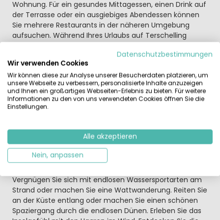
Wohnung. Für ein gesundes Mittagessen, einen Drink auf
der Terrasse oder ein ausgiebiges Abendessen können
Sie mehrere Restaurants in der näheren Umgebung
aufsuchen. Während Ihres Urlaubs auf Terschelling
erleben Sie Wasserspaß für Groß und Klein im Hallenbad
Datenschutzbestimmungen
De Dôbe, das 500 Meter vom Park entfernt liegt.
Wir verwenden Cookies
Planschen Sie mit den Kindern im Wasser, lassen Sie sich
Wir können diese zur Analyse unserer Besucherdaten platzieren, um
im Jetstream treiben und rutschen Sie eine Rutsche
unsere Webseite zu verbessern, personalisierte Inhalte anzuzeigen
nach der anderen hinunter. Im Sommer können Sie sich
und Ihnen ein großartiges Webseiten-Erlebnis zu bieten. Für weitere
im Meer an der Wattenküste abkühlen. Oder lassen Sie
Informationen zu den von uns verwendeten Cookies öffnen Sie die
Einstellungen.
lieber Drachen am Strand steigen oder machen Sie
einen Ausflug zum Reiterhof? Suchen Sie eine größere
Herausforderung? Dann gehen Sie zum Strandsegeln
Alle akzeptieren
oder Kitesurfen.
Nein, anpassen
Lassen Sie sich vom vielseitigen Terschelling
überraschen und entspannen Sie sich
Vergnügen Sie sich mit endlosen Wassersportarten am
Strand oder machen Sie eine Wattwanderung. Reiten Sie
an der Küste entlang oder machen Sie einen schönen
Spaziergang durch die endlosen Dünen. Erleben Sie das