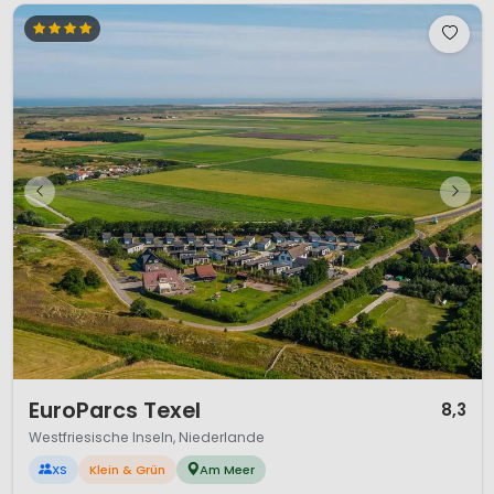
1 / 12
EuroParcs Texel
8,3
Westfriesische Inseln, Niederlande
XS
Klein & Grün
Am Meer