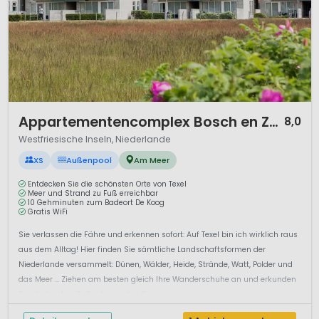
1 / 10
Appartementencomplex Bosch en Zee
8,0
Westfriesische Inseln, Niederlande
XS
Außenpool
Am Meer
Entdecken Sie die schönsten Orte von Texel
Meer und Strand zu Fuß erreichbar
10 Gehminuten zum Badeort De Koog
Gratis WiFi
Sie verlassen die Fähre und erkennen sofort: Auf Texel bin ich wirklich raus
aus dem Alltag! Hier finden Sie sämtliche Landschaftsformen der
Niederlande versammelt: Dünen, Wälder, Heide, Strände, Watt, Polder und
das Meer ... Ziehen am besten gleich Ihre Wanderschuhe an und erkunden
Sie die Insel zu Fuß oder mieten Si...