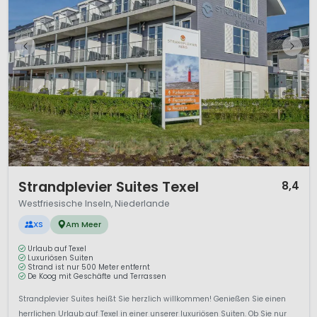
1 / 12
Strandplevier Suites Texel
8,4
Westfriesische Inseln, Niederlande
XS
Am Meer
Urlaub auf Texel
Luxuriösen Suiten
Strand ist nur 500 Meter entfernt
De Koog mit Geschäfte und Terrassen
Strandplevier Suites heißt Sie herzlich willkommen! Genießen Sie einen
herrlichen Urlaub auf Texel in einer unserer luxuriösen Suiten. Ob Sie nur