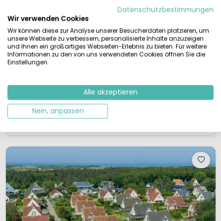
Datenschutzbestimmungen
M
Innenpool
Am Meer
Wir verwenden Cookies
Inmitten der Dünen gelegen
Wir können diese zur Analyse unserer Besucherdaten platzieren, um
2 km vom Strand
unsere Webseite zu verbessern, personalisierte Inhalte anzuzeigen
Hallenschwimmbad
und Ihnen ein großartiges Webseiten-Erlebnis zu bieten. Für weitere
Restaurant/Brasserie
Informationen zu den von uns verwendeten Cookies öffnen Sie die
Einstellungen.
Ein Urlaub auf Texel? Der Landal Ferienpark Sluftervallei hat die perfekte
Lage auf dieser schönen Insel. In diesem Familienpark können Sie dem
Alltag wirklich entfliehen. Umgeben von Dünen haben Sie den nötigen
Alle akzeptieren
Platz, um sich zu entspannen. Machen Sie eine Radtour zum Strand,
springen Sie gemeinsam in den Pool und lassen Sie de...
Nein, anpassen
Details ansehen
1 Anbieter ansehen