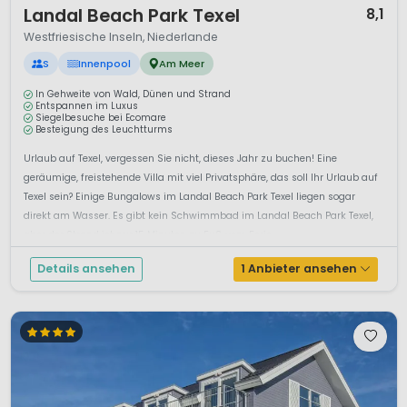
Landal Beach Park Texel
8,1
Westfriesische Inseln, Niederlande
S
Innenpool
Am Meer
In Gehweite von Wald, Dünen und Strand
Entspannen im Luxus
Siegelbesuche bei Ecomare
Besteigung des Leuchtturms
Urlaub auf Texel, vergessen Sie nicht, dieses Jahr zu buchen! Eine
geräumige, freistehende Villa mit viel Privatsphäre, das soll Ihr Urlaub auf
Texel sein? Einige Bungalows im Landal Beach Park Texel liegen sogar
direkt am Wasser. Es gibt kein Schwimmbad im Landal Beach Park Texel,
aber der Strand ist nur 15 Minuten zu Fuß vom Ferie...
Details ansehen
1 Anbieter ansehen