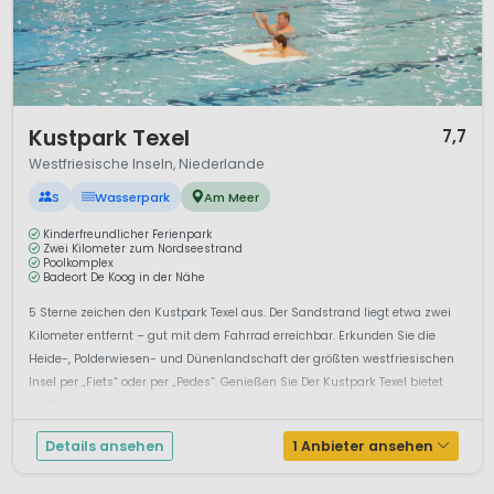
1 / 8
Kustpark Texel
7,7
Westfriesische Inseln, Niederlande
S
Wasserpark
Am Meer
Kinderfreundlicher Ferienpark
Zwei Kilometer zum Nordseestrand
Poolkomplex
Badeort De Koog in der Nähe
5 Sterne zeichen den Kustpark Texel aus. Der Sandstrand liegt etwa zwei
Kilometer entfernt – gut mit dem Fahrrad erreichbar. Erkunden Sie die
Heide-, Polderwiesen- und Dünenlandschaft der größten westfriesischen
Insel per „Fiets“ oder per „Pedes“. Genießen Sie Der Kustpark Texel bietet
Groß ...
Details ansehen
1 Anbieter ansehen