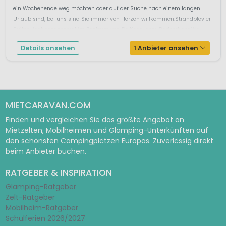
ein Wochenende weg möchten oder auf der Suche nach einem langen
Urlaub sind, bei uns sind Sie immer von Herzen willkommen.Strandplevier
Suites liegt sehr zentral im Zentrum von De Koog, dem Badeort der Wa...
Details ansehen
1 Anbieter ansehen
MIETCARAVAN.COM
Finden und vergleichen Sie das größte Angebot an
Mietzelten, Mobilheimen und Glamping-Unterkünften auf
den schönsten Campingplätzen Europas. Zuverlässig direkt
beim Anbieter buchen.
RATGEBER & INSPIRATION
Glamping-Ratgeber
Zelt-Ratgeber
Mobilheim-Ratgeber
Schulferien 2026/2027