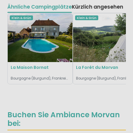
Ähnliche Campingplätze
Kürzlich angesehen
Klein & Grün
Klein & Grün
La Maison Bornat
La Forêt du Morvan
Bourgogne (Burgund), Frankreich
Bourgogne (Burgund), Frankreich
Buchen Sie Ambiance Morvan
bei: