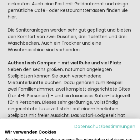
einkaufen. Auch eine Post mit Geldautomat und einige
gemütliche Café- oder Restaurantterrassen finden Sie
hier.
Die Sanitäranlagen werden sehr gut gepflegt und bieten
den Komfort von zwei Duschen, drei Toiletten und drei
Waschbecken. Auch ein Trockner und eine
Waschmaschine sind vorhanden.
Authentisch Campen – mit viel Ruhe und viel Platz
Neben den sechs großen, naturnah angelegten
Stellplätzen können Sie auch verschiedene
Mietunterkünfte buchen. Dazu gehören zum Beispiel
zwei Familienzimmer, zwei komplett eingerichtete Gîtes
(für 4-5 Personen) – und ein luxuriöses Safari-Lodgezelt
für 4 Personen. Dieses sehr geräumige, vollständig
eingerichtete Luxuszelt steht auf einem herrlichen
Stellplatz mit freier Aussicht. Das Safari-Lodgezelt hat
zwei große Schlafbereiche mit bequemen Betten und
Datenschutzbestimmungen
eine Küchenausstattung. Im vorderen Bereich können
Wir verwenden Cookies
Sie auf der überdachten Terrasse entspannen. Wasser,
Wir können diese zur Analyse unserer Besucherdaten platzieren, um