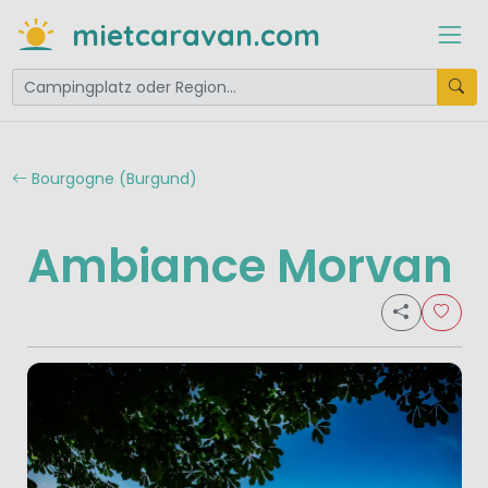
mietcaravan.com
Bourgogne (Burgund)
Ambiance Morvan