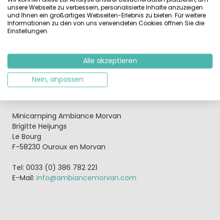
Dusche und WC nutzen die Gäste die Camping-
unsere Webseite zu verbessern, personalisierte Inhalte anzuzeigen
Sanitäranlagen. Genießen Sie „Glamping“ (glamourous
und Ihnen ein großartiges Webseiten-Erlebnis zu bieten. Für weitere
Camping) im Safarizelt auf Camping Ambiance Morvan.
Informationen zu den von uns verwendeten Cookies öffnen Sie die
Einstellungen.
Der Campingplatz Ambiance liegt im burgundischen
Morvan – einem hügeligen und waldreichen Naturgebiet,
Alle akzeptieren
das Wanderern und Radsportlern ideale Bedingungen
bieten. Zwei hübsche Seen liegen in der Nähe, an denen
Nein, anpassen
Sie entspannen oder Wassersport betreiben können.
Minicamping Ambiance Morvan
Brigitte Heijungs
Le Bourg
F-58230 Ouroux en Morvan
Tel: 0033 (0) 386 782 221
E-Mail:
info@ambiancemorvan.com