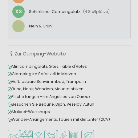
XS
Sehr kleiner Campingplatz
(4 Stellplätze)
Klein & Grün
Zur Camping-Website
Minicampingplatz, Gîtes, Table d'Hôtes
Glamping im Safarizelt in Morvan
Aufblasbare Schwimmbad, Trampolin
Ruhe, Natur, Wandern, Mountainbiken
Fische fangen – im Angelsee von Ouroux
Besuchen Sie Beaune, Dijon, Vezelay, Autun
Malerei-Workshops
Wander-Arrangements, Touren mit der „Ente“ (2CV)
In waldreicher Umgebung
Viele Sportmöglichkeiten
WLAN verfügbar
Haustiere erlaubt
Wassersportmöglichkeiten
Niederländische Leitung
Grüne Lage