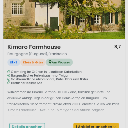
1 / 12
Kimaro Farmhouse
8,7
Bourgogne (Burgund), Frankreich
XS
Klein & Grün
Am Wasser
Glamping im Grünen in luxuriösen Safarizelten
Burgundischer Ferienbauernhof Twiga'
Gastfreundliche Atmosphäre, Ruhe, Platz und Natur
Herrlicher kleiner See
Willkommen im Kimaro Farmhouse. Die kleine, familiär geführte und
exklusive Anlage liegt in der grünen Genießerregion Burgund – im
französischen “Departement” Nièvre, etwa 200 Kilometer südlich von Paris.
Kimaro Farmhouse – Natururlaub mit ganz viel StilDas belgisch-
niederländischen...
Details ansehen
1 Anbieter ansehen