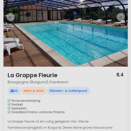
1 / 12
La Grappe Fleurie
8,4
Bourgogne (Burgund), Frankreich
XS
Klein & Grün
Innen- & Außenpool
Terrassencamping
Freibad
Spielplatz
Snackbar/Imbiss und eine Pizzeria
La Grappe Fleurie ist ein ruhig gelegener Vier-Sterne-
Familiencampingplatz in Burgund. Dieser kleine grüne französische