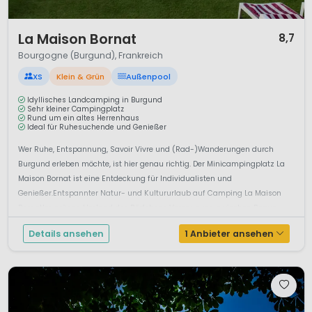
1 / 12
La Maison Bornat
8,7
Bourgogne (Burgund), Frankreich
XS
Klein & Grün
Außenpool
Idyllisches Landcamping in Burgund
Sehr kleiner Campingplatz
Rund um ein altes Herrenhaus
Ideal für Ruhesuchende und Genießer
Wer Ruhe, Entspannung, Savoir Vivre und (Rad-)Wanderungen durch
Burgund erleben möchte, ist hier genau richtig. Der Minicampingplatz La
Maison Bornat ist eine Entdeckung für Individualisten und
Genießer.Entspannter Natur- und Kultururlaub auf Camping La Maison
BornatIm grünen Umland des Dörfchens Versaugues, zwischen Beaun...
Details ansehen
1 Anbieter ansehen