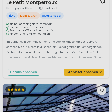
Le Petit Montperroux
8,4
Bourgogne (Burgund), Frankreich
XS
Klein & Grün
Außenpool
Kleiner Campingplatz im Morvan
Baguette-Service und Bar
Zweimal pro Woche Abendmenüs
Kinder- und familienfreundlich
Im Burgund, in der imposanten Mittelgebirgslandschaft des Morvan,
campen Sie auf einem idyllischen, ein Hektar großen Bauernhofgelände.
Die freundlichen, niederländischen Eigentümer heißen Sie auf Le Petit
Montperroux herzlich willkommen. Hier wohnen sie mit ihren zwei Kindern
und betreiben diesen familienfreundlichen Cam...
Details ansehen
1 Anbieter ansehen