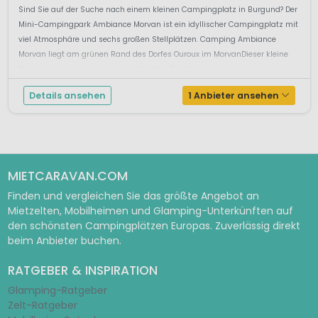
Sind Sie auf der Suche nach einem kleinen Campingplatz in Burgund? Der
Mini-Campingpark Ambiance Morvan ist ein idyllischer Campingplatz mit
viel Atmosphäre und sechs großen Stellplätzen. Camping Ambiance
Morvan liegt am grünen Rand des Dorfes Ouroux im MorvanDieser kleine
Camping-Landsitz eignet sich ideal für Familien mi...
Details ansehen
1 Anbieter ansehen
MIETCARAVAN.COM
Finden und vergleichen Sie das größte Angebot an
Mietzelten, Mobilheimen und Glamping-Unterkünften auf
den schönsten Campingplätzen Europas. Zuverlässig direkt
beim Anbieter buchen.
RATGEBER & INSPIRATION
Glamping-Ratgeber
Zelt-Ratgeber