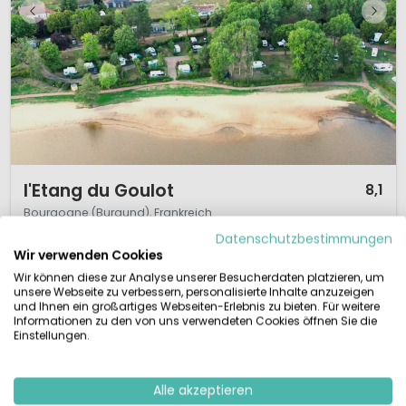
1 / 12
l'Etang du Goulot
8,1
Bourgogne (Burgund), Frankreich
Datenschutzbestimmungen
XS
Klein & Grün
Am Wasser
Wir verwenden Cookies
Im Herzen von Burgund finden Sie den attraktiven Drei-Sterne-
Wir können diese zur Analyse unserer Besucherdaten platzieren, um
unsere Webseite zu verbessern, personalisierte Inhalte anzuzeigen
Campingplatz l'Etang du Goulot. Dieser charmante Campingplatz in der
und Ihnen ein großartiges Webseiten-Erlebnis zu bieten. Für weitere
Nähe der Stadt Lormes liegt wunderschön am See l'Etang du Goulot mitten
Informationen zu den von uns verwendeten Cookies öffnen Sie die
im Nationalpark Morvan. Dieser gemütliche Familiencampingplatz mit
Einstellungen.
niederländischem Besitzer heißt seine Gäste herzli...
Alle akzeptieren