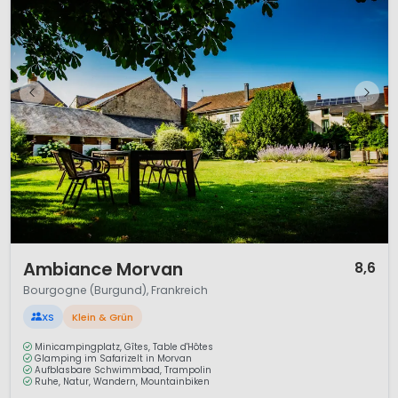
1 / 12
Ambiance Morvan
8,6
Bourgogne (Burgund), Frankreich
XS
Klein & Grün
Minicampingplatz, Gîtes, Table d'Hôtes
Glamping im Safarizelt in Morvan
Aufblasbare Schwimmbad, Trampolin
Ruhe, Natur, Wandern, Mountainbiken