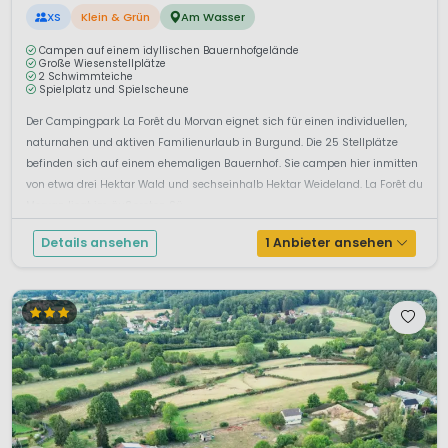
XS
Klein & Grün
Am Wasser
Campen auf einem idyllischen Bauernhofgelände
Große Wiesenstellplätze
2 Schwimmteiche
Spielplatz und Spielscheune
Der Campingpark La Forêt du Morvan eignet sich für einen individuellen,
naturnahen und aktiven Familienurlaub in Burgund. Die 25 Stellplätze
befinden sich auf einem ehemaligen Bauernhof. Sie campen hier inmitten
von etwa drei Hektar Wald und sechseinhalb Hektar Weideland. La Forêt du
Morvan liegt im äußersten Sü...
Details ansehen
1 Anbieter ansehen