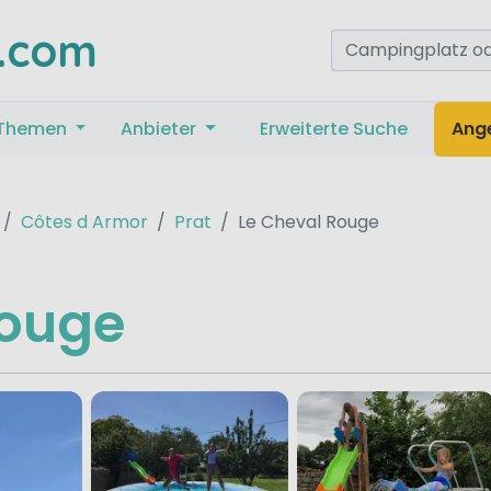
.com
Themen
Anbieter
Erweiterte Suche
Ang
Côtes d Armor
Prat
Le Cheval Rouge
Rouge