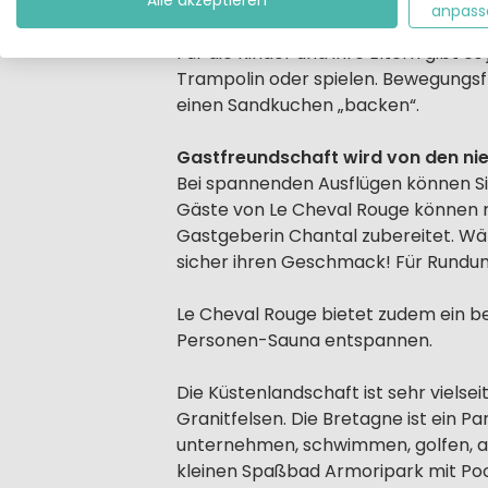
fertig aufgebaute Bungalowzelte.
Alle akzeptieren
anpass
Für die Kinder und ihre Eltern gibt 
Trampolin oder spielen. Bewegungsf
einen Sandkuchen „backen“.
Gastfreundschaft wird von den ni
Bei spannenden Ausflügen können Si
Gäste von Le Cheval Rouge können 
Gastgeberin Chantal zubereitet. Wäh
sicher ihren Geschmack! Für Rundu
Le Cheval Rouge bietet zudem ein be
Personen-Sauna entspannen.
Die Küstenlandschaft ist sehr vielse
Granitfelsen. Die Bretagne ist ein P
unternehmen, schwimmen, golfen, ang
kleinen Spaßbad Armoripark mit Pool