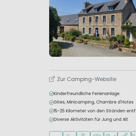
Zur Camping-Website
Kinderfreundliche Ferienanlage
Gites, Minicamping, Chambre d'Hotes
15-25 Kilometer von den Stränden entf
Diverse Aktivitäten für Jung und Alt
Freibad
Empfohlen für kleine Kinder
Golfplatz in der Nähe
WLAN verfügbar
Haustiere erl
Wasser
Ni