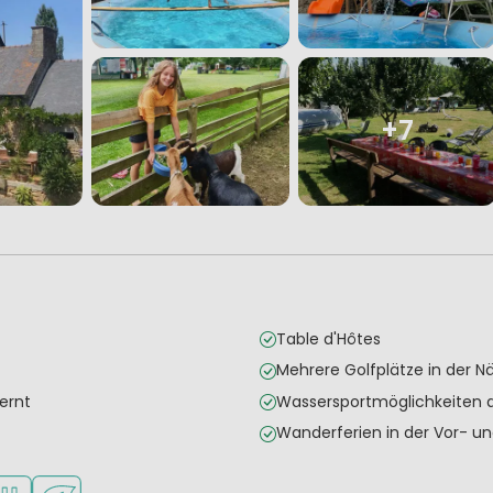
+7
Table d'Hôtes
Mehrere Golfplätze in der N
ernt
Wassersportmöglichkeiten a
Wanderferien in der Vor- u
aubt
sportmöglichkeiten
ederländische Leitung
Grüne Lage