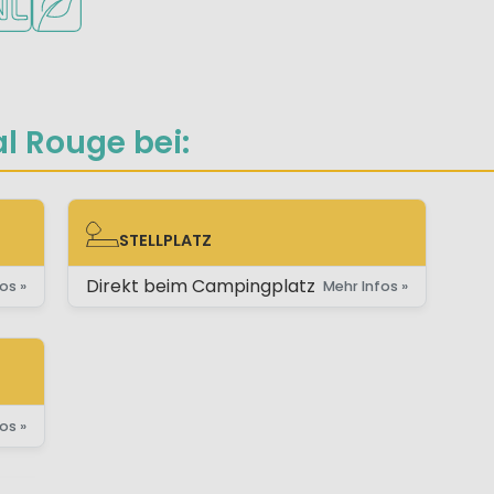
l Rouge bei:
STELLPLATZ
STELLPLATZ
Direkt beim Campingplatz
os »
Mehr Infos »
os »