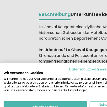
Beschreibung
Unterkünfte
Vid
Beschrijving
Le Cheval Rouge ist eine idyllische 
historischen Gebäuden der Apfelbaue
nordbretonischen Département Côt
Im Urlaub auf Le Cheval Rouge gen
Strandstrände und Felsbuchten errei
familienfreundlichen Ferienziel ausg
Datenschutzbestimm
In dieser Ferienanlage können Sie ko
Wir verwenden Cookies
In Gite II und III finden maximal 5-
Wir können diese zur Analyse unserer Besucherdaten platzieren, um un
Webseite zu verbessern, personalisierte Inhalte anzuzeigen und Ihnen e
großartiges Webseiten-Erlebnis zu bieten. Für weitere Informationen zu
Möchten Sie (bis Juni, ab Septembe
von uns verwendeten Cookies öffnen Sie die Einstellungen.
beim Campen von Le Cheval Rouge ge
acht Stellplätze. Sie sind großfläch
Nein,