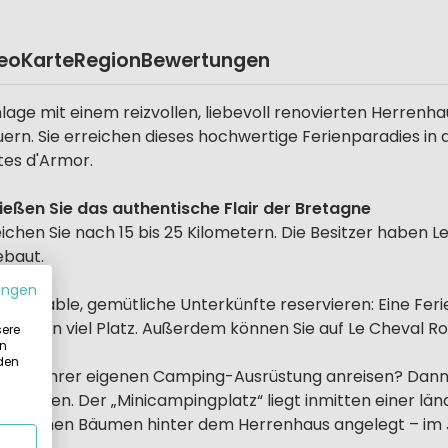
eo
Karte
Region
Bewertungen
Anlage mit einem reizvollen, liebevoll renovierten Herren
rn. Sie erreichen dieses hochwertige Ferienparadies in 
es d'Armor.
ießen Sie das authentische Flair der Bretagne
chen Sie nach 15 bis 25 Kilometern. Die Besitzer haben 
ebaut.
ungen
mfortable, gemütliche Unterkünfte reservieren: Eine Ferie
6 Personen viel Platz. Außerdem können Sie auf Le Cheval
sere
in
 den
r) mit Ihrer eigenen Camping-Ausrüstung anreisen? Dann
nießen. Der „Minicampingplatz“ liegt inmitten einer lä
ig zwischen Bäumen hinter dem Herrenhaus angelegt – im J