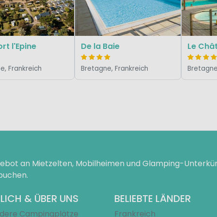
rt l'Epine
De la Baie
Le Chât
e, Frankreich
Bretagne, Frankreich
Bretagne
ngebot an Mietzelten, Mobilheimen und Glamping-Unterk
 buchen.
LICH & ÜBER UNS
BELIEBTE LÄNDER
dere Campingplätze
Frankreich