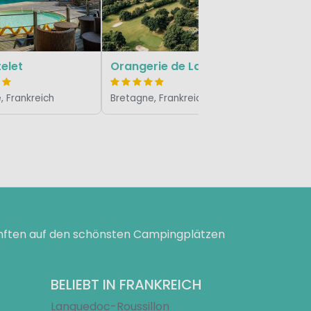
Bretagne,
elet
Orangerie de Lanniron
, Frankreich
Bretagne, Frankreich
ünften auf den schönsten Campingplätzen
BELIEBT IN FRANKREICH
Languedoc-Roussillon