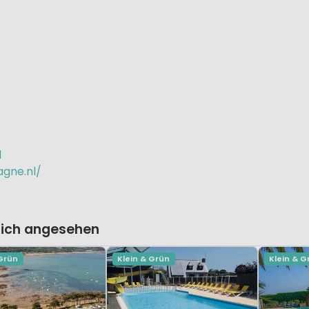
l
agne.nl/
lich angesehen
 Grün
Klein & Grün
Klein & G