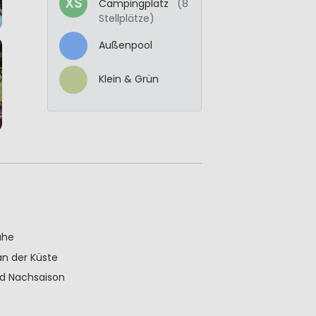
XS
Campingplatz
(8
Stellplätze)
Außenpool
Klein & Grün
ähe
n der Küste
nd Nachsaison