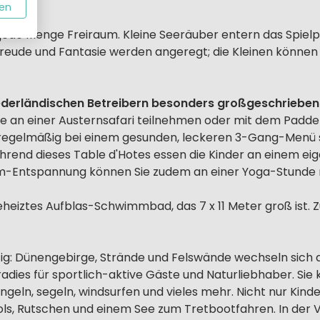
en
es jede Menge Freiraum. Kleine Seeräuber entern das Spiel
reude und Fantasie werden angeregt; die Kleinen können
ederländischen Betreibern besonders großgeschrieben
e an einer Austernsafari teilnehmen oder mit dem Paddel
regelmäßig bei einem gesunden, leckeren 3-Gang-Menü 
rend dieses Table d'Hotes essen die Kinder an einem eige
m-Entspannung können Sie zudem an einer Yoga-Stunde 
heiztes Aufblas-Schwimmbad, das 7 x 11 Meter groß ist. Z
itig: Dünengebirge, Strände und Felswände wechseln sich a
aradies für sportlich-aktive Gäste und Naturliebhaber. Si
eln, segeln, windsurfen und vieles mehr. Nicht nur Kinde
s, Rutschen und einem See zum Tretbootfahren. In der Vo