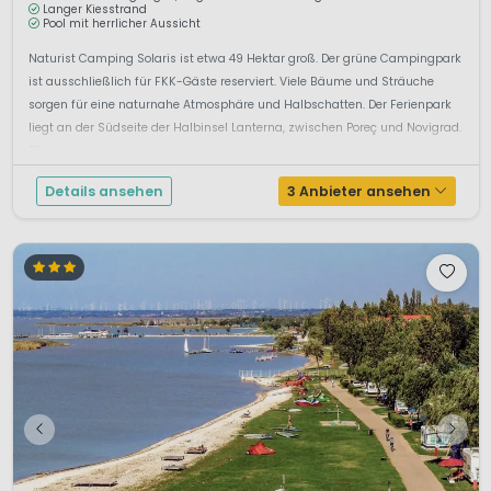
Langer Kiesstrand
Pool mit herrlicher Aussicht
Naturist Camping Solaris ist etwa 49 Hektar groß. Der grüne Campingpark
ist ausschließlich für FKK-Gäste reserviert. Viele Bäume und Sträuche
sorgen für eine naturnahe Atmosphäre und Halbschatten. Der Ferienpark
liegt an der Südseite der Halbinsel Lanterna, zwischen Poreç und Novigrad.
F&uu...
Details ansehen
3 Anbieter ansehen