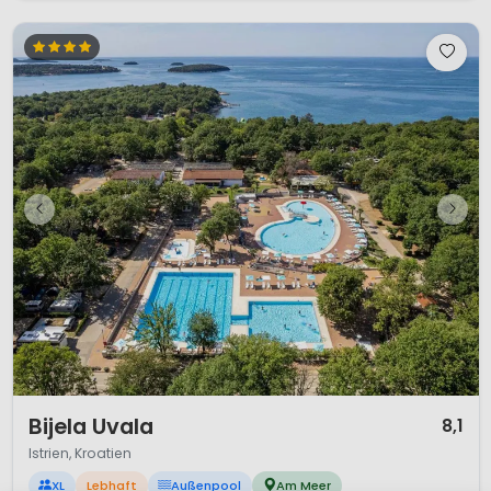
1 / 12
Bijela Uvala
8,1
Istrien, Kroatien
XL
Lebhaft
Außenpool
Am Meer