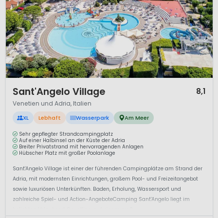
1 / 12
Sant'Angelo Village
8,1
Venetien und Adria, Italien
XL
Lebhaft
Wasserpark
Am Meer
Sehr gepflegter Strandcampingplatz
Auf einer Halbinsel an der Küste der Adria
Breiter Privatstrand mit hervorragenden Anlagen
Hübscher Platz mit großer Poolanlage
Sant'Angelo Village ist einer der führenden Campingplätze am Strand der
Adria, mit modernsten Einrichtungen, großem Pool- und Freizeitangebot
sowie luxuriösen Unterkünften. Baden, Erholung, Wassersport und
zahlreiche Spiel- und Action-AngeboteCamping Sant'Angelo liegt im
beliebten Urlaubsort Cavallino, auf einem groß...