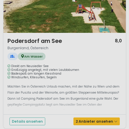
1 / 12
Podersdorf am See
8,0
Burgenland, Österreich
L
Am Wasser
Direkt am Neusiedler See
Großzügig angelegt, mit vielen Laubbäumen
Badespaß am langen Kiesstrand
Windsurfen, Kitesurfen, Segeln
Möchten Sie in Österreich Urlaub machen, mit der Nähe zu Wien und dem
Flair der Puszta und der Weinorte, am größten Steppensee Mitteleuropas?
Dann ist Camping Podersdorf am See im Burgenland eine gute Wahl. Der
gepflegte Campingplatz liegt am Neusiedler See im Osten der
Alpenrepublik, nah der ungarischen Grenze. Überw...
Details ansehen
2 Anbieter ansehen