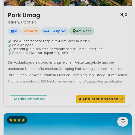
1 / 12
Park Umag
8,0
Istrien, Kroatien
XL
Lebhaft
Außenpool
Am Meer
Eine wunderschöne Lage direkt am Meer in Istrien
Viele Anlagen
Einzigartig: ein privates Schwimmbad bei Ihrer Unterkunft
Zahlreiche (Wasser-)Sportmöglichkeiten
Die Poolanlage, die abwechslungsreichen Freizeitangebote und die
modernen Unterkünfte machen Camping Park Umag zu einem perfekten
Ort für Ihren Familienurlaub in Kroatien. Camping Park Umag ist mit seiner
Fläche von mehr als 120 Hektar einer der am großzügigsten angelegten
Campingplätze an der Adriaküste. Luxusca...
Details ansehen
4 Anbieter ansehen