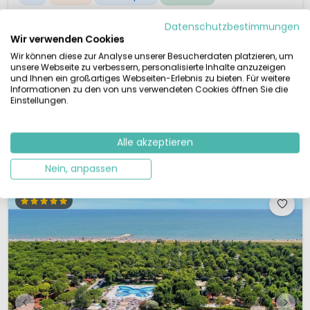
Toller Familiencampingplatz am Meer (max 500 Meter entfernt)
Datenschutzbestimmungen
An einer der schönsten Buchten Istriens
Wir verwenden Cookies
Mit direktem Zugang zum Strand
Zwei Schwimmbecken (vom 1. Mai bis zum 30. September geöffnet)
Wir können diese zur Analyse unserer Besucherdaten platzieren, um
unsere Webseite zu verbessern, personalisierte Inhalte anzuzeigen
Direkt an der Adria in Istrien, in der Nähe von Porec, liegt der
und Ihnen ein großartiges Webseiten-Erlebnis zu bieten. Für weitere
familienfreundliche Campingplatz Bijela Uvala mit seinen modernen
Informationen zu den von uns verwendeten Cookies öffnen Sie die
Unterkünften und der großen Poolanlage. In Ihrem Urlaub auf Camping
Einstellungen.
Bijela Uvala entdecken Sie malerische Buchten, prächtige Parks und einen
malerischen, kleinen Hafen. Der Campingplatz grenzt direk...
Alle akzeptieren
Details ansehen
4 Anbieter ansehen
Nein, anpassen