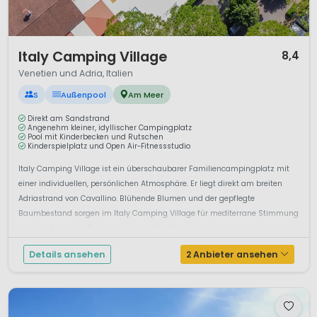
1 / 12
Italy Camping Village
8,4
Venetien und Adria, Italien
S
Außenpool
Am Meer
Direkt am Sandstrand
Angenehm kleiner, idyllischer Campingplatz
Pool mit Kinderbecken und Rutschen
Kinderspielplatz und Open Air-Fitnessstudio
Italy Camping Village ist ein überschaubarer Familiencampingplatz mit
einer individuellen, persönlichen Atmosphäre. Er liegt direkt am breiten
Adriastrand von Cavallino. Blühende Blumen und der gepflegte
Baumbestand sorgen im Italy Camping Village für mediterrane Stimmung
und viel Schatten. Die komfortablen Mobilheime stehe...
Details ansehen
2 Anbieter ansehen