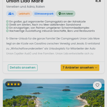
Union Lido Mare
8,8
Venetien und Adria, Italien
XL
Lebhaft
Wasserpark
Am Meer
Ein großer, gut organisierter Campingplatz an der Adriaküste
Direkt am breiten, flach ins Meer abfallenden Sandstrand
Ein einzigartiger, von Palmen umgebener Schwimmbadkomplex
Hochwertige Ausstattung inklusive Geschäfte, Bars und Restaurants
5-Sterne-Urlaub für die ganze Familie! Der Campingpark Union Lido Mare
liegt an der Küste von Cavallino zwischen Venedig und Jesolo. Er entstand
zu „Wirtschaftswunderzeiten“ als Urlaubsplatz für Mitarbeiter der Auto
Union (später Audi) und ihre Familien. Union Lido entwickelte sich zu
einem der führenden Camping...
Details ansehen
7 Anbieter ansehen