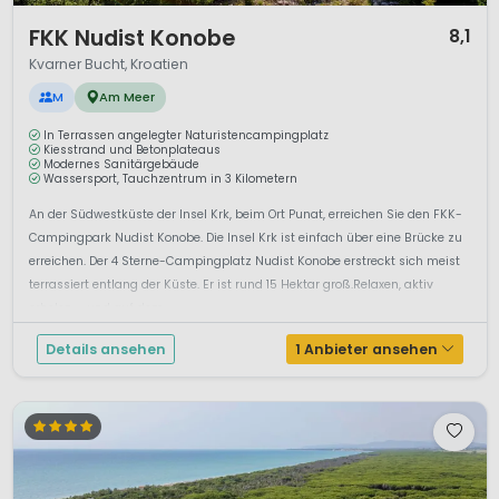
1 / 9
FKK Nudist Konobe
8,1
Kvarner Bucht, Kroatien
M
Am Meer
In Terrassen angelegter Naturistencampingplatz
Kiesstrand und Betonplateaus
Modernes Sanitärgebäude
Wassersport, Tauchzentrum in 3 Kilometern
An der Südwestküste der Insel Krk, beim Ort Punat, erreichen Sie den FKK-
Campingpark Nudist Konobe. Die Insel Krk ist einfach über eine Brücke zu
erreichen. Der 4 Sterne-Campingplatz Nudist Konobe erstreckt sich meist
terrassiert entlang der Küste. Er ist rund 15 Hektar groß.Relaxen, aktiv
erholen – und auf dem ...
Details ansehen
1 Anbieter ansehen