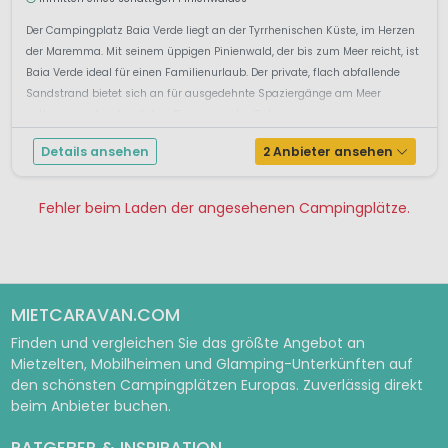
Der Campingplatz Baia Verde liegt an der Tyrrhenischen Küste, im Herzen
der Maremma. Mit seinem üppigen Pinienwald, der bis zum Meer reicht, ist
Baia Verde ideal für einen Familienurlaub. Der private, flach abfallende
Sandstrand bietet sich an für ausgedehnte Spaziergänge am Meer
entlang, vor dem herrlichen Panorama des Gol...
Details ansehen
2 Anbieter ansehen
Fehler beim Laden der angesehenen Campingplätze.
Pagina 1
Pagina 2
Pagina 3
MIETCARAVAN.COM
Finden und vergleichen Sie das größte Angebot an
Mietzelten, Mobilheimen und Glamping-Unterkünften auf
den schönsten Campingplätzen Europas. Zuverlässig direkt
beim Anbieter buchen.
RATGEBER & INSPIRATION