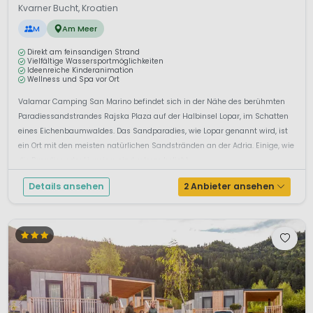
Kvarner Bucht, Kroatien
M
Am Meer
Direkt am feinsandigen Strand
Vielfältige Wassersportmöglichkeiten
Ideenreiche Kinderanimation
Wellness und Spa vor Ort
Valamar Camping San Marino befindet sich in der Nähe des berühmten
Paradiessandstrandes Rajska Plaza auf der Halbinsel Lopar, im Schatten
eines Eichenbaumwaldes. Das Sandparadies, wie Lopar genannt wird, ist
ein Ort mit den meisten natürlichen Sandstränden an der Adria. Einige, wie
die Paradies oder Livacina, sind extrem beliebt...
Details ansehen
2 Anbieter ansehen