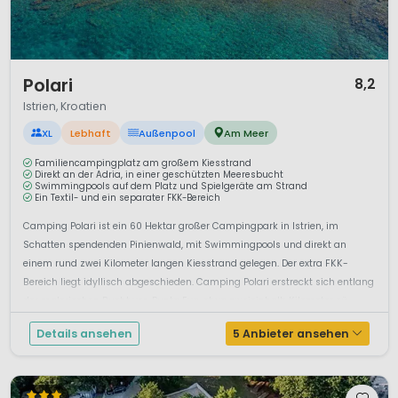
1 / 12
Polari
8,2
Istrien, Kroatien
XL
Lebhaft
Außenpool
Am Meer
Familiencampingplatz am großem Kiesstrand
Direkt an der Adria, in einer geschützten Meeresbucht
Swimmingpools auf dem Platz und Spielgeräte am Strand
Ein Textil- und ein separater FKK-Bereich
Camping Polari ist ein 60 Hektar großer Campingpark in Istrien, im
Schatten spendenden Pinienwald, mit Swimmingpools und direkt an
einem rund zwei Kilometer langen Kiesstrand gelegen. Der extra FKK-
Bereich liegt idyllisch abgeschieden. Camping Polari erstreckt sich entlang
der malerischen Bucht von Punta Eva, etwa zweieinhalb Kilometer sü...
Details ansehen
5 Anbieter ansehen