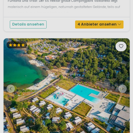
Funtana und Vrsar. Der 55 Hektar große Campingpark Valkanela liegt
malerisch auf einem hügeligen, naturnah gestalteten Gelände, teils auf
einer hübschen, schmalen Halbinsel. D...
Details ansehen
4 Anbieter ansehen