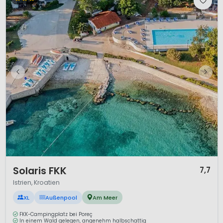
1 / 12
Solaris FKK
7,7
Istrien, Kroatien
XL
Außenpool
Am Meer
FKK-Campingplatz bei Poreç
In einem Wald gelegen, angenehm halbschattig