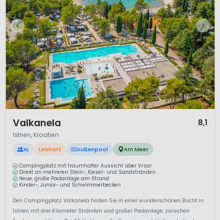
1 / 12
Valkanela
8,1
Istrien, Kroatien
XL
Lebhaft
Außenpool
Am Meer
Campingplatz mit traumhafter Aussicht über Vrsar
Direkt an mehreren Stein-, Kiesel- und Sandstränden
Neue, große Poolanlage am Strand
Kinder-, Junior- und Schwimmerbecken
Den Campingplatz Valkanela finden Sie in einer wunderschönen Bucht in
Istrien mit drei Kilometer Stränden und großer Poolanlage, zwischen