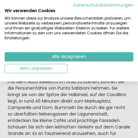
Einrichtungen dieses Campingplatzes nutzen, wie das
Datenschutzbestimmungen
moderne
Fitnessstudio
im Freien. Sie haben auch
Wir verwenden Cookies
Zugang zu den vielen Sport- und Spielangeboten des
Wir können diese zur Analyse unserer Besucherdaten platzieren, um
benachbarten 5-Sterne-Campingparks Union Lido (das
unsere Webseite zu verbessern, personalisierte Inhalte anzuzeigen
und Ihnen ein großartiges Webseiten-Erlebnis zu bieten. Für weitere
dortige Schwimmbad gegen Gebühr). So kombinieren
Informationen zu den von uns verwendeten Cookies öffnen Sie die
Sie beschauliche, erholsame Ferien, zum Beispiel mit
Einstellungen.
kleinen Kindern, mit einem umfassenden
Freizeitangebot.
Alle akzeptieren
Eine Mini-Kreuzfahrt über das azurblaue Wasser der
Nein, anpassen
Lagune
Ausflüge führen zum Beispiel ins nahe
Venedig
: Statt
mit dem Auto vielleicht im Stau zu stehen, können Sie
die Personenfähre von Punta Sabbioni nehmen. Sie
bringt sie von der Spitze der Halbinsel, auf der Cavallino
liegt, in rund 45 Minuten direkt zum Markusplatz,
Campanile und Dom. Bummeln Sie durch die gar nicht
so überfüllten Nebengassen der Lagunenstadt,
entdecken Sie kleine Cafés und prächtige Fassaden.
Schauen Sie sich den lebhaften Verkehr auf dem Canale
Grande an. Es ist faszinierend anzusehen, auch für