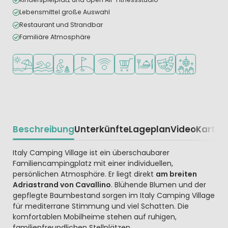
Lebensmittel große Auswahl
Restaurant und Strandbar
Familiäre Atmosphäre
Am Strand und Meer
Freibad
Empfohlen für kleine Kinder
Golfplatz in der Nähe
WLAN verfügbar
Supermarkt/Laden
Restaurant oder Pizzeria
Animationsteam
Diskothek
Beschreibung
Unterkünfte
Lageplan
Video
Karte
R
Beschrijving
Italy Camping Village ist ein überschaubarer
Familiencampingplatz mit einer individuellen,
persönlichen Atmosphäre. Er liegt direkt
am breiten
Adriastrand von Cavallino
. Blühende Blumen und der
gepflegte Baumbestand sorgen im Italy Camping Village
für mediterrane Stimmung und viel Schatten. Die
komfortablen Mobilheime stehen auf ruhigen,
familienfreundlichen Stellplätzen.