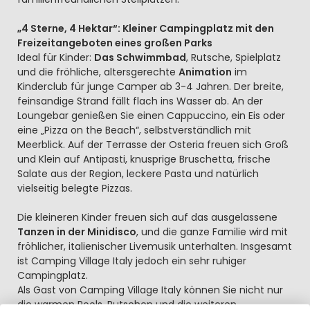
„4 Sterne, 4 Hektar“: Kleiner Campingplatz mit den
Freizeitangeboten eines großen Parks
Ideal für Kinder:
Das Schwimmbad
, Rutsche, Spielplatz
und die fröhliche, altersgerechte
Animation
im
Kinderclub für junge Camper ab 3-4 Jahren. Der breite,
feinsandige Strand fällt flach ins Wasser ab. An der
Loungebar genießen Sie einen Cappuccino, ein Eis oder
eine „Pizza on the Beach“, selbstverständlich mit
Meerblick. Auf der Terrasse der Osteria freuen sich Groß
und Klein auf Antipasti, knusprige Bruschetta, frische
Salate aus der Region, leckere Pasta und natürlich
vielseitig belegte Pizzas.
Die kleineren Kinder freuen sich auf das ausgelassene
Tanzen in der Minidisco
, und die ganze Familie wird mit
fröhlicher, italienischer Livemusik unterhalten. Insgesamt
ist Camping Village Italy jedoch ein sehr ruhiger
Campingplatz.
Als Gast von Camping Village Italy können Sie nicht nur
die warmen Pools, Rutschen und die weiteren