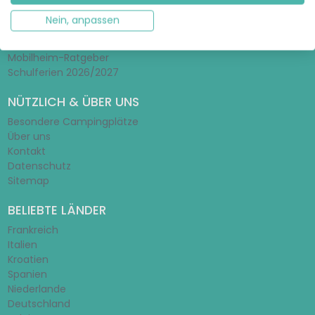
RATGEBER & INSPIRATION
Nein, anpassen
Glamping-Ratgeber
Zelt-Ratgeber
Mobilheim-Ratgeber
Schulferien 2026/2027
NÜTZLICH & ÜBER UNS
Besondere Campingplätze
Über uns
Kontakt
Datenschutz
Sitemap
BELIEBTE LÄNDER
Frankreich
Italien
Kroatien
Spanien
Niederlande
Deutschland