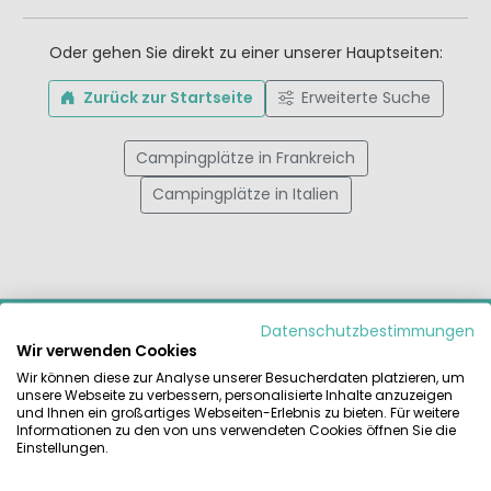
Oder gehen Sie direkt zu einer unserer Hauptseiten:
Zurück zur Startseite
Erweiterte Suche
Campingplätze in Frankreich
Campingplätze in Italien
MIETCARAVAN.COM
Datenschutzbestimmungen
Wir verwenden Cookies
Finden und vergleichen Sie das größte Angebot an
Wir können diese zur Analyse unserer Besucherdaten platzieren, um
Mietzelten, Mobilheimen und Glamping-Unterkünften auf
unsere Webseite zu verbessern, personalisierte Inhalte anzuzeigen
den schönsten Campingplätzen Europas. Zuverlässig direkt
und Ihnen ein großartiges Webseiten-Erlebnis zu bieten. Für weitere
Informationen zu den von uns verwendeten Cookies öffnen Sie die
beim Anbieter buchen.
Einstellungen.
RATGEBER & INSPIRATION