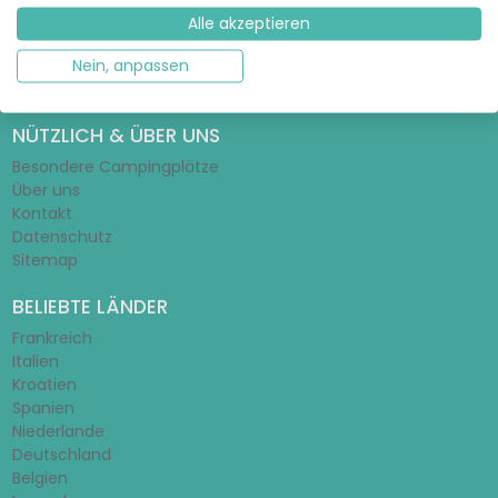
Glamping-Ratgeber
Alle akzeptieren
Zelt-Ratgeber
Mobilheim-Ratgeber
Nein, anpassen
Schulferien 2026/2027
NÜTZLICH & ÜBER UNS
Besondere Campingplätze
Über uns
Kontakt
Datenschutz
Sitemap
BELIEBTE LÄNDER
Frankreich
Italien
Kroatien
Spanien
Niederlande
Deutschland
Belgien