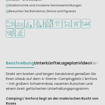
Gastronomie und moderne Serviceeinrichtungen
Besuchen Sie Barcelona, Girona und Figueres
Am Strand und Meer
Freibad
Empfohlen für kleine Kinder
Empfohlen für Teenager
Viele Sportmöglichkeiten
WLAN verfügbar
Haustiere erlaubt
Supermarkt/Laden
Restaurant ode
Animationsteam
Wassersportmöglichkeiten
Beschreibung
Unterkünfte
Lageplan
Video
Karte
R
Beschrijving
Direkt am breiten und langen Sandstrand genießen Sie
Ihren Urlaub auf dem 4-Sterne-Campingplatz L'Amfora
– mit großem Schwimmbad, rasanten Rutschen und
einem breit gefächerten Unterhaltungsprogramm.
Camping L'Amfora liegt an der malerischen Bucht von
Roses