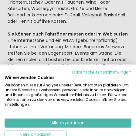
Trichterrutsche? Oder mit Tauchen, Wind- oder
Kitesurfen, Wassergymnastik. Große und kleine
Ballsportler kommen beim Fußball, Volleyball, Basketball
oder Tennis auf ihre Kosten.
Sie können auch Fahrräder mieten oder im Web surfen
Eine Internetzone und ein WLAN (gebührenpflichtig)
stehen zu Ihrer Verfügung. Mit dem Bogen ins Schwarze
treffen Sie bei den Bogensport-Events am Strand. Die
Kleinen malen und basteln bei der Kinderanimation oder
toben vergnügt auf dem Spielplatz oder der Trampolin-
Anlage. Am Abend tanzen die ganz jungen Urlauber
Datenschutzbestimmungen
Wir verwenden Cookies
ausgelassen bei der Mini-Disco. Die Großen werden mit
Sport, Live-Musik und Tanz-Spaß unterhalten. Das
Wir können diese zur Analyse unserer Besucherdaten platzieren, um
unsere Webseite zu verbessern, personalisierte Inhalte anzuzeigen
Platzrestaurant ist ein Treffpunkt zum Genießen mit der
und Ihnen ein großartiges Webseiten-Erlebnis zu bieten. Für weitere
ganzen Familie.
Informationen zu den von uns verwendeten Cookies öffnen Sie die
Einstellungen.
Erkunden Sie die kulturellen und natürlichen
Sehenswürdigkeiten in der Umgebung
Alle akzeptieren
Zum Beispiel die griechisch-iberischen und römischen
Ruinen von Empúries mit dem archäologischen Park am
Nein, anpassen
Meer und dem Museum. Das Dalí-Haus und Museum in