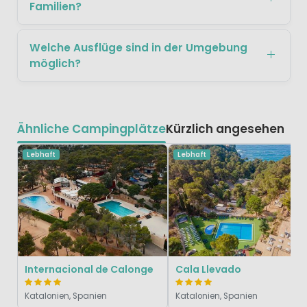
Familien?
Welche Ausflüge sind in der Umgebung
möglich?
Ähnliche Campingplätze
Kürzlich angesehen
Lebhaft
Lebhaft
Internacional de Calonge
Cala Llevado
Katalonien, Spanien
Katalonien, Spanien