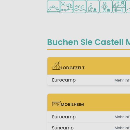
In den Bergen/Hügeln
Am Strand und Meer
Freibad
Empfohlen für klein
Empfohlen fü
Viele S
Go
Buchen Sie Castell M
LODGEZELT
LODGEZELT
Eurocamp
Mehr Inf
MOBILHEIM
MOBILHEIM
Eurocamp
Mehr Inf
Suncamp
Mehr Inf