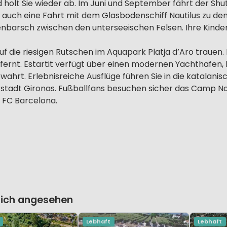
d holt Sie wieder ab. Im Juni und September fährt der S
uch eine Fahrt mit dem Glasbodenschiff Nautilus zu de
nbarsch zwischen den unterseeischen Felsen. Ihre Kinder
f die riesigen Rutschen im Aquapark Platja d’Aro trauen. D
ntfernt. Estartit verfügt über einen modernen Yachthafen
ewahrt. Erlebnisreiche Ausflüge führen Sie in die katalan
ltstadt Gironas. Fußballfans besuchen sicher das Camp N
FC Barcelona.
lich angesehen
Lebhaft
Lebhaft