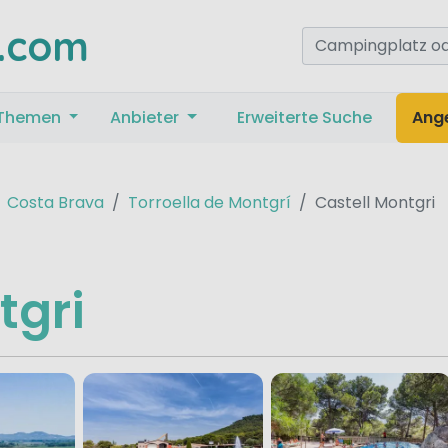
.com
Themen
Anbieter
Erweiterte Suche
Ang
Costa Brava
Torroella de Montgrí
Castell Montgri
tgri