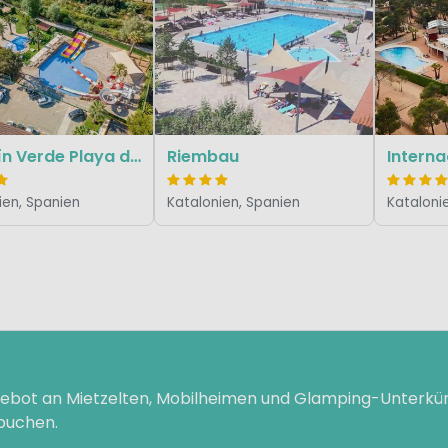
El Delfín Verde Playa de Aro
Riembau
ien, Spanien
Katalonien, Spanien
Kataloni
ngebot an Mietzelten, Mobilheimen und Glamping-Unterk
 buchen.