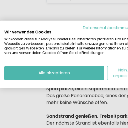
Datenschutzbestimm
Beschreibung
Unterkünfte
Lag
Wir verwenden Cookies
Wir können diese zur Analyse unserer Besucherdaten platzieren, um un
Webseite zu verbessern, personalisierte Inhalte anzuzeigen und Ihnen e
Beschrijving
Camping Castell Montgri ist ein groß
großartiges Webseiten-Erlebnis zu bieten. Für weitere Informationen zu
von uns verwendeten Cookies öffnen Sie die Einstellungen.
Poolangebot. Der 4-Sterne-Campingp
Aussicht über die Bucht von Estartit,
Nein,
Alle akzeptieren
Fun, Spiel, Genuss pur – und garan
anpass
Hervorragend sind hier auch die Ein
Sportplätze, einen Supermarkt und d
Das große Panoramabad, eines der g
mehr keine Wünsche offen.
Sandstrand genießen, Freizeitpar
Der nächste Strand ist ebenfalls hier