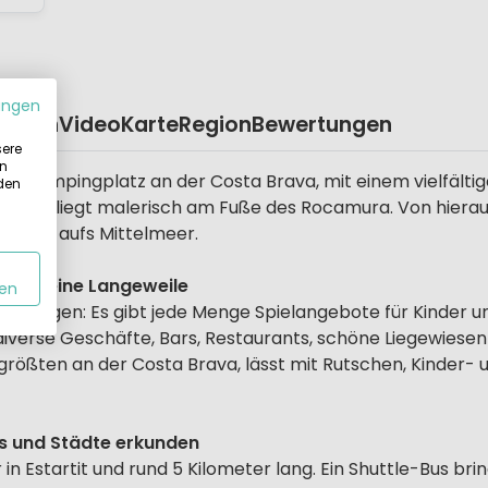
ungen
eplan
Video
Karte
Region
Bewertungen
sere
in
er Campingplatz an der Costa Brava, mit einem vielfältige
 den
ark liegt malerisch am Fuße des Rocamura. Von hieraus
 hinaus aufs Mittelmeer.
tiert keine Langeweile
en
richtungen: Es gibt jede Menge Spielangebote für Kinder u
iverse Geschäfte, Bars, Restaurants, schöne Liegewiesen
rößten an der Costa Brava, lässt mit Rutschen, Kinder- 
ks und Städte erkunden
 in Estartit und rund 5 Kilometer lang. Ein Shuttle-Bus brin