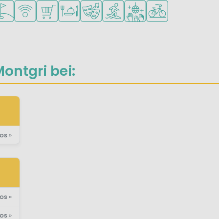
e Kinder
r Teenager
portmöglichkeiten
lfplatz in der Nähe
WLAN verfügbar
Supermarkt/Laden
Restaurant oder Pizzeria
Animationsteam
Wassersportmöglichkeiten
Diskothek
Fahrradverleih
ontgri bei:
os »
os »
os »