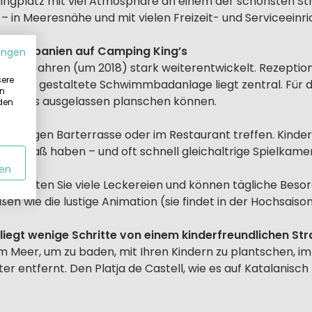
ingplatz mit viel Atmosphäre an einem der schönsten S
 – in Meeresnähe und mit vielen Freizeit- und Serviceeinr
ien in Spanien auf Camping King’s
ungen
zten Jahren (um 2018) stark weiterentwickelt. Rezeption,
sere
elegant gestaltete Schwimmbadanlage liegt zentral. Für di
in
chwuchs ausgelassen planschen können.
 den
schattigen Barterrasse oder im Restaurant treffen. Kinderd
einen Spaß haben – und oft schnell gleichaltrige Spielka
en
erhalten Sie viele Leckereien und können tägliche Besor
en wie die lustige Animation (sie findet in der Hochsaison
liegt wenige Schritte von einem kinderfreundlichen Str
am Meer, um zu baden, mit Ihren Kindern zu plantschen, im 
er entfernt. Den Platja de Castell, wie es auf Katalanisch