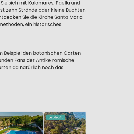
 Sie sich mit Kalamares, Paella und
t zehn Strände oder kleine Buchten
tdecken Sie die Kirche Santa Maria
methoden, ein historisches
m Beispiel den botanischen Garten
kunden Fans der Antike römische
rten da natürlich noch das
Lebhaft
Tamarit