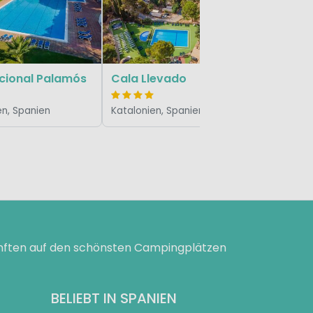
Katalonie
acional Palamós
Cala Llevado
en, Spanien
Katalonien, Spanien
ünften auf den schönsten Campingplätzen
BELIEBT IN SPANIEN