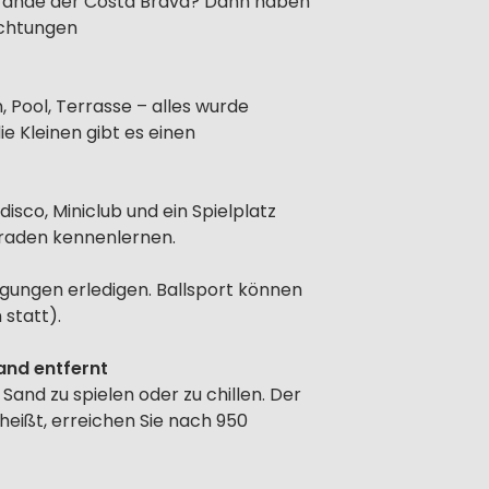
trände der Costa Brava? Dann haben
ichtungen
 Pool, Terrasse – alles wurde
e Kleinen gibt es einen
isco, Miniclub und ein Spielplatz
meraden kennenlernen.
gungen erledigen. Ballsport können
 statt).
and entfernt
Sand zu spielen oder zu chillen. Der
 heißt, erreichen Sie nach 950