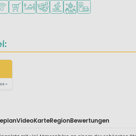
 kleine Kinder
portmöglichkeiten
LAN verfügbar
Supermarkt/Laden
Restaurant oder Pizzeria
Animationsteam
Wassersportmöglichkeiten
Diskothek
Ladestation für E-Autos
i:
os »
eplan
Video
Karte
Region
Bewertungen