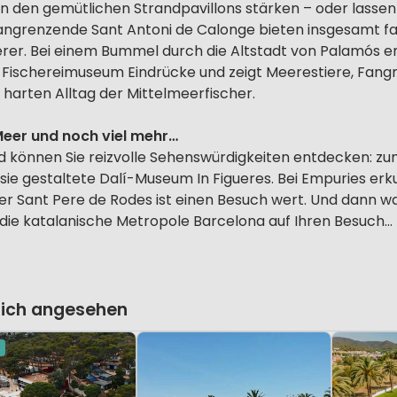
 in den gemütlichen Strandpavillons stärken – oder lassen
ngrenzende Sant Antoni de Calonge bieten insgesamt fas
rer. Bei einem Bummel durch die Altstadt von Palamós en
 Fischereimuseum Eindrücke und zeigt Meerestiere, Fang
 harten Alltag der Mittelmeerfischer.
Meer und noch viel mehr…
d können Sie reizvolle Sehenswürdigkeiten entdecken: zu
asie gestaltete Dalí-Museum In Figueres. Bei Empuries er
r Sant Pere de Rodes ist einen Besuch wert. Und dann wa
 die katalanische Metropole Barcelona auf Ihren Besuch…
lich angesehen