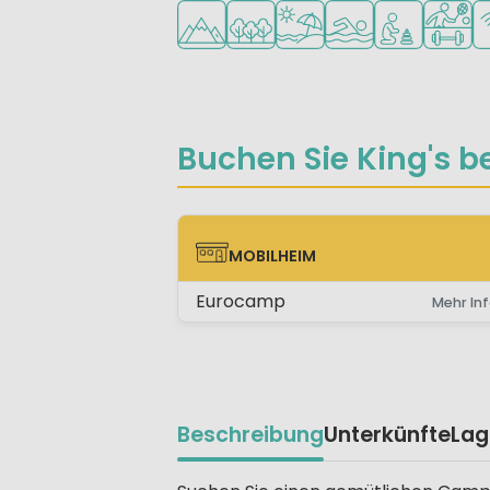
In den Bergen/Hügeln
In waldreicher Umgebung
Am Strand und Meer
Freibad
Empfohlen für
Viele S
W
Buchen Sie King's be
MOBILHEIM
MOBILHEIM
Eurocamp
Mehr Inf
Beschreibung
Unterkünfte
Lag