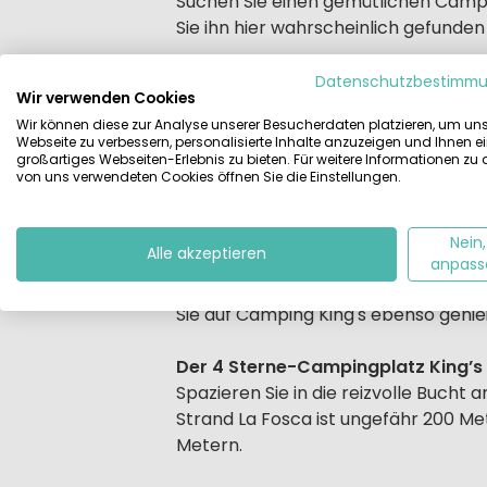
Beschrijving
Suchen Sie einen gemütlichen Camp
Sie ihn hier wahrscheinlich gefunden
Nahezu alles da – für Ihre Top-Fer
Datenschutzbestimm
Wir verwenden Cookies
Dieser Campingpark wurde in den let
Wir können diese zur Analyse unserer Besucherdaten platzieren, um un
erneuert oder tiptop renoviert. Die 
Webseite zu verbessern, personalisierte Inhalte anzuzeigen und Ihnen e
Kinderbereich, wo Sie mit Ihrem Na
großartiges Webseiten-Erlebnis zu bieten. Für weitere Informationen zu
von uns verwendeten Cookies öffnen Sie die Einstellungen.
Die ganze Familie kann sich auf der 
sorgen ebenfalls dafür, dass die Kl
Nein,
Alle akzeptieren
anpass
Im gut ausgestatteten Campingshop 
Sie auf Camping King's ebenso genieß
Der 4 Sterne-Campingplatz King’s 
Spazieren Sie in die reizvolle Bucht 
Strand La Fosca ist ungefähr 200 Met
Metern.