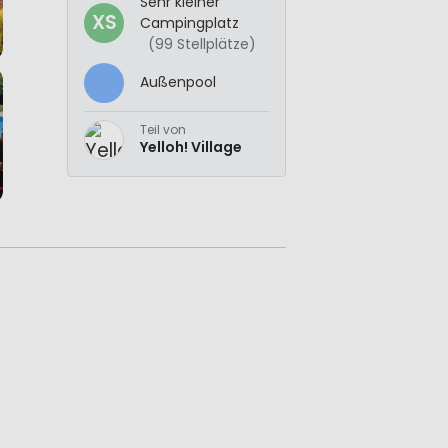
Sehr kleiner
XS
Campingplatz
(99 Stellplätze)
Außenpool
Teil von
Yelloh! Village