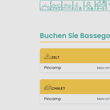
In den Bergen/Hügeln
In waldreicher Umgebung
Freibad
Empfohlen für klein
Empfohlen fü
Viele S
W
Buchen Sie Bassego
ZELT
ZELT
Pincamp
Mehr Inf
CHALET
CHALET
Pincamp
Mehr Inf