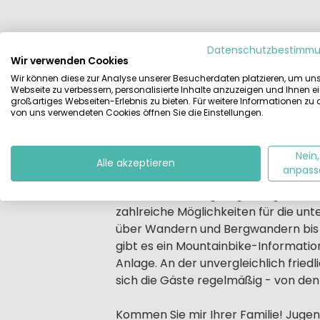
Datenschutzbestimm
Beschreibung
Lageplan
Karte
Wir verwenden Cookies
Wir können diese zur Analyse unserer Besucherdaten platzieren, um un
Beschrijving
Webseite zu verbessern, personalisierte Inhalte anzuzeigen und Ihnen e
Hier ist ein Campingplatz der erste
großartiges Webseiten-Erlebnis zu bieten. Für weitere Informationen zu
geprägt. Diese 4-Sterne-Anlage gen
von uns verwendeten Cookies öffnen Sie die Einstellungen.
Der Bassegoda Park ist ein Camping
Naturschutzspark Alta Garrotxa lieg
Nein,
von Figueres, die Stadt des berühmte
Alle akzeptieren
anpass
Dank seiner einzigartigen Lage an d
zahlreiche Möglichkeiten für die un
über Wandern und Bergwandern bis 
gibt es ein Mountainbike-Informatio
Anlage. An der unvergleichlich fri
sich die Gäste regelmäßig - von den
Kommen Sie mir Ihrer Familie! Jugend