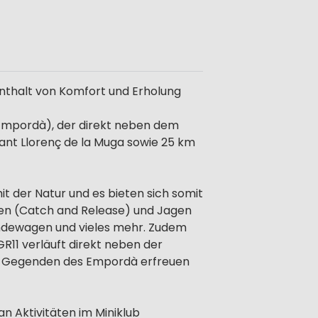
enthalt von Komfort und Erholung
 Empordà), der direkt neben dem
Sant Llorenç de la Muga sowie 25 km
t der Natur und es bieten sich somit
chen (Catch and Release) und Jagen
ndewagen und vieles mehr. Zudem
R11 verläuft direkt neben der
ten Gegenden des Empordà erfreuen
n Aktivitäten im Miniklub