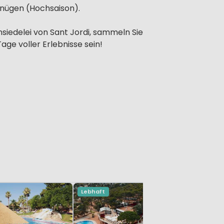
gnügen (Hochsaison).
nsiedelei von Sant Jordi, sammeln Sie
ge voller Erlebnisse sein!
Lebhaft
Mas Pat