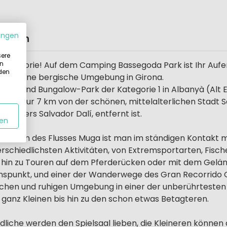
ungen
Region
sere
in
n Kategorie! Auf dem Camping Bassegoda Park ist Ihr Auf
 den
ießt eine bergische Umgebung in Girona.
platz und Bungalow-Park der Kategorie 1 in Albanyà (Alt
t und nur 7 km von der schönen, mittelalter­lichen Stadt 
n Malers Salvador Dalí, entfernt ist.
en
en Ufern des Flusses Muga ist man im ständigen Kontakt mi
terschiedlichsten Aktivitäten, von Extremsportarten, Fis
hin zu Touren auf dem Pferderücken oder mit dem Gelä
nspunkt, und einer der Wanderwege des Gran Recorrido G
edlichen und ruhigen Umgebung in einer der unberühr­tes
 ganz Kleinen bis hin zu den schon etwas Betagteren.
liche werden den Spielsaal lieben, die Kleineren können a