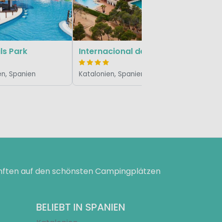
Katalonie
ls Park
Internacional de Calonge
en, Spanien
Katalonien, Spanien
ünften auf den schönsten Campingplätzen
BELIEBT IN SPANIEN