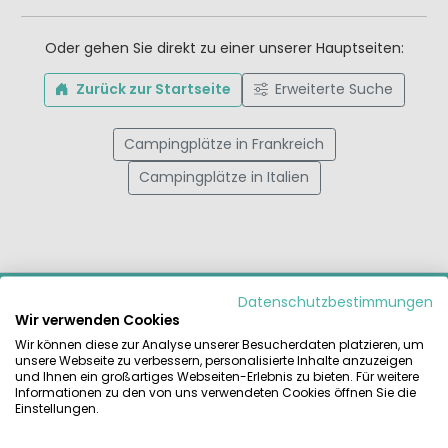
Oder gehen Sie direkt zu einer unserer Hauptseiten:
Zurück zur Startseite
Erweiterte Suche
Campingplätze in Frankreich
Campingplätze in Italien
MIETCARAVAN.COM
Datenschutzbestimmungen
Wir verwenden Cookies
Finden und vergleichen Sie das größte Angebot an
Wir können diese zur Analyse unserer Besucherdaten platzieren, um
Mietzelten, Mobilheimen und Glamping-Unterkünften auf
unsere Webseite zu verbessern, personalisierte Inhalte anzuzeigen
den schönsten Campingplätzen Europas. Zuverlässig direkt
und Ihnen ein großartiges Webseiten-Erlebnis zu bieten. Für weitere
Informationen zu den von uns verwendeten Cookies öffnen Sie die
beim Anbieter buchen.
Einstellungen.
RATGEBER & INSPIRATION