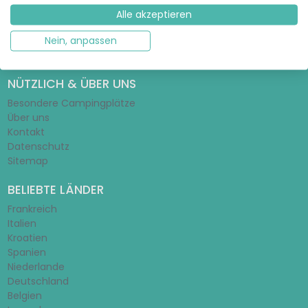
Glamping-Ratgeber
Alle akzeptieren
Zelt-Ratgeber
Mobilheim-Ratgeber
Nein, anpassen
Schulferien 2026/2027
NÜTZLICH & ÜBER UNS
Besondere Campingplätze
Über uns
Kontakt
Datenschutz
Sitemap
BELIEBTE LÄNDER
Frankreich
Italien
Kroatien
Spanien
Niederlande
Deutschland
Belgien