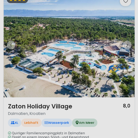
1 / 12
Zaton Holiday Village
8,0
Dalmatien, Kroatien
XL
Lebhaft
Wasserpark
Am Meer
Quirliger Familiencampingplatz in Dalmatien
Direkt an einem langen Sand- und Kieselstrand