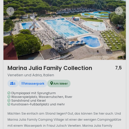
1 / 12
Marina Julia Family Collection
7,5
Venetien und Adria, Italien
S
Wasserpark
Am Meer
Olympiapool mit Sprungturm
Wasserspielplatz, Wasserrutschen, River
Sandstrand und Kiesel
Kunstrasen-Fußballplatz und mehr
Möchten Sie einfach am Strand liegen? Gut, das können Sie hier auch. Und
Marina Julia Family Camping Village ist einer der wenigen Campingplätze
mit einem Wasserpark in Friaul Julisch Venetien. Marina Julia Family