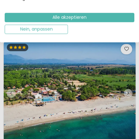
Komfort, für Wasserspaß, Sport und Spiel?Herzlich willkommen im
Valamar Camping Istra!Der 5-Sterne-Ferienpark liegt auf einer Halbinsel
in der Nähe von Funtana, nicht weit von Pore...
Alle akzeptieren
Details ansehen
1 Anbieter ansehen
Nein, anpassen