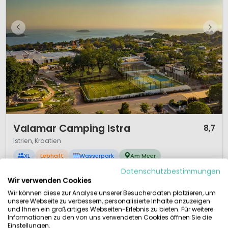
1 / 12
Valamar Camping Istra
8,7
Istrien, Kroatien
XL
Lebhaft
Wasserpark
Am Meer
Datenschutzbestimmungen
Top-Campingplatz in Istrien
Wir verwenden Cookies
Wasserpark mit Rutschen
Multifunktions-Sportplatz
Wir können diese zur Analyse unserer Besucherdaten platzieren, um
Animation für Jung und Alt
unsere Webseite zu verbessern, personalisierte Inhalte anzuzeigen
und Ihnen ein großartiges Webseiten-Erlebnis zu bieten. Für weitere
Ein moderner Spitzencampingplatz mit einem zwei Kilometer langen
Informationen zu den von uns verwendeten Cookies öffnen Sie die
Kiesstrand an der Küste von Istrien – mit vielen Einrichtungen für Ihren
Einstellungen.