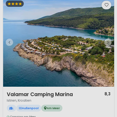
1 / 12
Valamar Camping Marina
8,3
Istrien, Kroatien
L
Außenpool
Am Meer
Camping am Meer