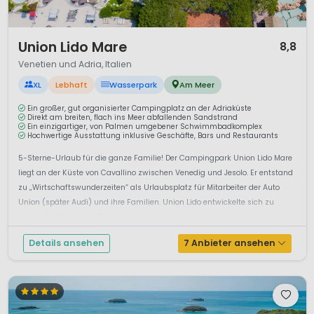
1 / 12
Union Lido Mare
8,8
Venetien und Adria, Italien
XL
Lebhaft
Wasserpark
Am Meer
Ein großer, gut organisierter Campingplatz an der Adriaküste
Direkt am breiten, flach ins Meer abfallenden Sandstrand
Ein einzigartiger, von Palmen umgebener Schwimmbadkomplex
Hochwertige Ausstattung inklusive Geschäfte, Bars und Restaurants
5-Sterne-Urlaub für die ganze Familie! Der Campingpark Union Lido Mare
liegt an der Küste von Cavallino zwischen Venedig und Jesolo. Er entstand
zu „Wirtschaftswunderzeiten“ als Urlaubsplatz für Mitarbeiter der Auto
Union (später Audi) und ihre Familien. Union Lido entwickelte sich zu
einem der führenden Camping...
Details ansehen
7 Anbieter ansehen