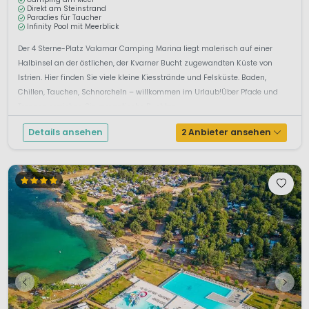
Direkt am Steinstrand
Paradies für Taucher
Infinity Pool mit Meerblick
Der 4 Sterne-Platz Valamar Camping Marina liegt malerisch auf einer
Halbinsel an der östlichen, der Kvarner Bucht zugewandten Küste von
Istrien. Hier finden Sie viele kleine Kiesstrände und Felsküste. Baden,
Chillen, Tauchen, Schnorcheln – willkommen im Urlaub!Über Pfade und
Treppen erreichen Sie romantische Buchten. ...
Details ansehen
2 Anbieter ansehen