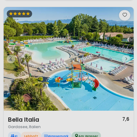
1 / 12
Bella Italia
7,6
Gardasee, Italien
XL
Lebhaft
Wasserpark
Am Wasser