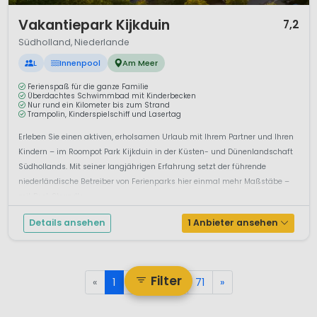
1 / 12
Vakantiepark Kijkduin
7,2
Südholland, Niederlande
L
Innenpool
Am Meer
Ferienspaß für die ganze Familie
Überdachtes Schwimmbad mit Kinderbecken
Nur rund ein Kilometer bis zum Strand
Trampolin, Kinderspielschiff und Lasertag
Erleben Sie einen aktiven, erholsamen Urlaub mit Ihrem Partner und Ihren
Kindern – im Roompot Park Kijkduin in der Küsten- und Dünenlandschaft
Südhollands. Mit seiner langjährigen Erfahrung setzt der führende
niederländische Betreiber von Ferienparks hier einmal mehr Maßstäbe –
mit Pool, Strandle...
Details ansehen
1 Anbieter ansehen
Filter
«
1
2
3
...
71
»