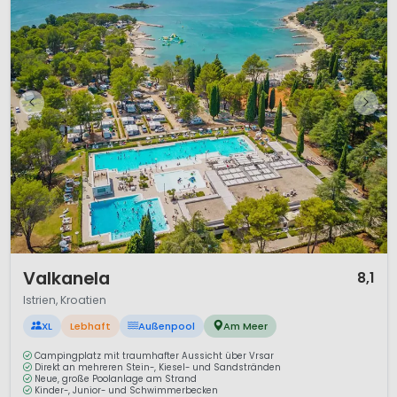
1 / 12
Valkanela
8,1
Istrien, Kroatien
XL
Lebhaft
Außenpool
Am Meer
Campingplatz mit traumhafter Aussicht über Vrsar
Direkt an mehreren Stein-, Kiesel- und Sandstränden
Neue, große Poolanlage am Strand
Kinder-, Junior- und Schwimmerbecken