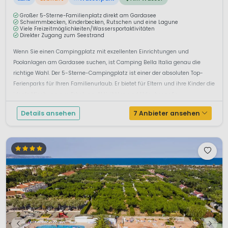
Großer 5-Sterne-Familienplatz direkt am Gardasee
Schwimmbecken, Kinderbecken, Rutschen und eine Lagune
Viele Freizeitmöglichkeiten/Wassersportaktivitäten
Direkter Zugang zum Seestrand
Wenn Sie einen Campingplatz mit exzellenten Einrichtungen und
Poolanlagen am Gardasee suchen, ist Camping Bella Italia genau die
richtige Wahl. Der 5-Sterne-Campingplatz ist einer der absoluten Top-
Ferienparks für Ihren Familienurlaub. Er bietet für Eltern und ihre Kinder die
ideale Mischung aus Erholung, Aktivitäten und Urlaubsspa&s...
Details ansehen
7 Anbieter ansehen