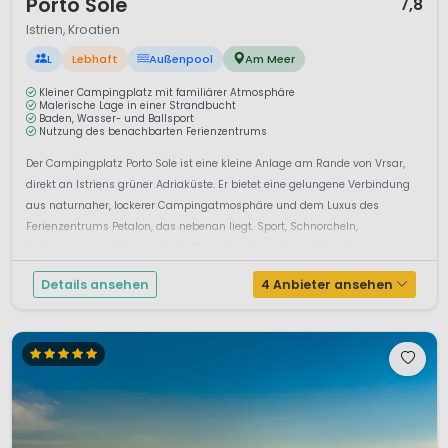
Porto Sole
7,8
Istrien, Kroatien
L
Lebhaft
Außenpool
Am Meer
Kleiner Campingplatz mit familiärer Atmosphäre
Malerische Lage in einer Strandbucht
Baden, Wasser- und Ballsport
Nutzung des benachbarten Ferienzentrums
Der Campingplatz Porto Sole ist eine kleine Anlage am Rande von Vrsar,
direkt an Istriens grüner Adriaküste. Er bietet eine gelungene Verbindung
aus naturnaher, lockerer Campingatmosphäre und dem Luxus des
Ferienzentrums Petalon, das nebenan liegt. Sport, Schnorcheln,
Schwimmen und SonnenbadenBesonders Familien mit Kindern
genie&szli...
Details ansehen
4 Anbieter ansehen