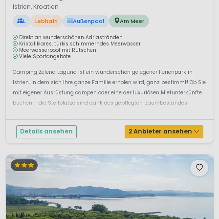
Istrien, Kroatien
L
Lebhaft
Außenpool
Am Meer
Direkt an wunderschönen Adriastränden
Kristallklares, türkis schimmerndes Meerwasser
Meerwasserpool mit Rutschen
Viele Sportangebote
Camping Zelena Laguna ist ein wunderschön gelegener Ferienpark in
Istrien, in dem sich Ihre ganze Familie erholen wird, ganz bestimmt! Ob Sie
mit eigener Ausrüstung campen oder eine der luxuriösen Mietunterkünfte
buchen – die Stellplätze sind dank des gepflegten Baumbestandes
angenehm schattig. Ein Paradies für &...
Details ansehen
2 Anbieter ansehen