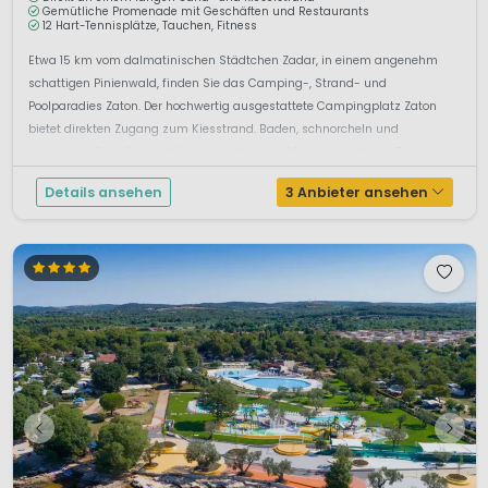
Gemütliche Promenade mit Geschäften und Restaurants
12 Hart-Tennisplätze, Tauchen, Fitness
Etwa 15 km vom dalmatinischen Städtchen Zadar, in einem angenehm
schattigen Pinienwald, finden Sie das Camping-, Strand- und
Poolparadies Zaton. Der hochwertig ausgestattete Campingplatz Zaton
bietet direkten Zugang zum Kiesstrand. Baden, schnorcheln und
planschen Sie mit Ihren Kindern im fast glasklaren, in leichtem Türkis
schimmernden W...
Details ansehen
3 Anbieter ansehen