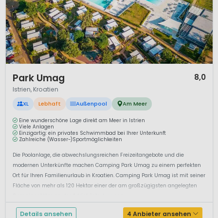
1 / 12
Park Umag
8,0
Istrien, Kroatien
XL
Lebhaft
Außenpool
Am Meer
Eine wunderschöne Lage direkt am Meer in Istrien
Viele Anlagen
Einzigartig: ein privates Schwimmbad bei Ihrer Unterkunft
Zahlreiche (Wasser-)Sportmöglichkeiten
Die Poolanlage, die abwechslungsreichen Freizeitangebote und die
modernen Unterkünfte machen Camping Park Umag zu einem perfekten
Ort für Ihren Familienurlaub in Kroatien. Camping Park Umag ist mit seiner
Fläche von mehr als 120 Hektar einer der am großzügigsten angelegten
Campingplätze an der Adriaküste. Luxusca...
Details ansehen
4 Anbieter ansehen