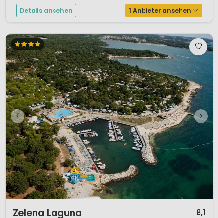
sauberen Wassers in...
Details ansehen
1 Anbieter ansehen
1 / 12
Zelena Laguna
8,1