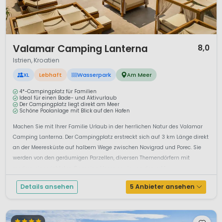
1 / 12
Valamar Camping Lanterna
8,0
Istrien, Kroatien
XL
Lebhaft
Wasserpark
Am Meer
4*-Campingplatz für Familien
Ideal für einen Bade- und Aktivurlaub
Der Campingplatz liegt direkt am Meer
Schöne Poolanlage mit Blick auf den Hafen
Machen Sie mit Ihrer Familie Urlaub in der herrlichen Natur des Valamar
Camping Lanterna. Der Campingplatz erstreckt sich auf 3 km Länge direkt
an der Meeresküste auf halbem Wege zwischen Novigrad und Porec. Sie
werden von den geräumigen Parzellen, diversen Themendörfern mit
modern eingerichteten Camping Home sowie von den exklu...
Details ansehen
5 Anbieter ansehen