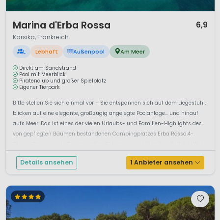
1 / 12
Marina d'Erba Rossa
6,9
Korsika, Frankreich
L
Lebhaft
Außenpool
Am Meer
Direkt am Sandstrand
Pool mit Meerblick
Piratenclub und großer Spielplatz
Eigener Tierpark
Bitte stellen Sie sich einmal vor – Sie entspannen sich auf dem Liegestuhl,
blicken auf eine elegante, großzügig angelegte Poolanlage… und hinauf
aufs Meer. Das ist eines der vielen Urlaubs- und Familien-Highlights des
von gepflegten Bäumen bestandenen Campingplatzes Erba Rossa.4-
Sterne-Camping im Badeparadies Ghisonaccia an Korsikas OstküsteWenn
S...
Details ansehen
1 Anbieter ansehen