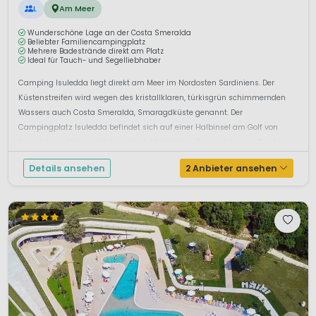
L
Am Meer
Wunderschöne Lage an der Costa Smeralda
Beliebter Familiencampingplatz
Mehrere Badestrände direkt am Platz
Ideal für Tauch- und Segelliebhaber
Camping Isuledda liegt direkt am Meer im Nordosten Sardiniens. Der
Küstenstreifen wird wegen des kristallklaren, türkisgrün schimmernden
Wassers auch Costa Smeralda, Smaragdküste genannt. Der
Campingplatz Isuledda befindet sich auf einer Halbinsel am Golf von
Arzachena mitten im Nationalpark Maddalena. Ein unverbauter Fernblick
führt auf die vorgel...
Details ansehen
2 Anbieter ansehen