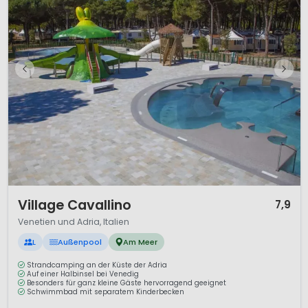
1 / 12
Village Cavallino
7,9
Venetien und Adria, Italien
L
Außenpool
Am Meer
Strandcamping an der Küste der Adria
Auf einer Halbinsel bei Venedig
Besonders für ganz kleine Gäste hervorragend geeignet
Schwimmbad mit separatem Kinderbecken