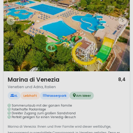
1 / 12
Marina di Venezia
8,4
Venetien und Adria, Italien
XL
Lebhaft
Wasserpark
Am Meer
Sommerurlaub mit der ganzen Familie
Fabelhafte Poolanlage
Direkter Zugang zum großen Sandstrand
Perfekt gelegen für einen Venedig-Besuch
Marina di Venezia: Ihnen und Ihrer Familie wird dieser weitläufige,
hervorragend ausgestattete Campingpark in Venetien gefallen. Denn er