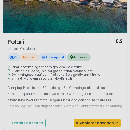
1 / 12
Polari
8,2
Istrien, Kroatien
XL
Lebhaft
Außenpool
Am Meer
Familiencampingplatz am großem Kiesstrand
Direkt an der Adria, in einer geschützten Meeresbucht
Swimmingpools auf dem Platz und Spielgeräte am Strand
Ein Textil- und ein separater FKK-Bereich
Camping Polari ist ein 60 Hektar großer Campingpark in Istrien, im
Schatten spendenden Pinienwald, mit Swimmingpools und direkt an
einem rund zwei Kilometer langen Kiesstrand gelegen. Der extra FKK-
Bereich liegt idyllisch abgeschieden. Camping Polari erstreckt sich entlang
der malerischen Bucht von Punta Eva, etwa zweieinhalb Kilometer sü...
Details ansehen
5 Anbieter ansehen