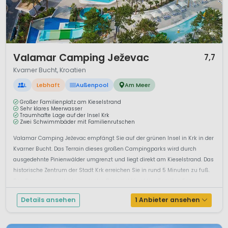
1 / 12
Valamar Camping Ježevac
7,7
Kvarner Bucht, Kroatien
L
Lebhaft
Außenpool
Am Meer
Großer Familienplatz am Kieselstrand
Sehr klares Meerwasser
Traumhafte Lage auf der Insel Krk
Zwei Schwimmbäder mit Familienrutschen
Valamar Camping Ježevac empfängt Sie auf der grünen Insel in Krk in der
Kvarner Bucht. Das Terrain dieses großen Campingparks wird durch
ausgedehnte Pinienwälder umgrenzt und liegt direkt am Kieselstrand. Das
historische Zentrum der Stadt Krk erreichen Sie in rund 5 Minuten zu fuß.
Das Campingresort ist ein ideales Reiseziel für aktive Familien.Fam...
Details ansehen
1 Anbieter ansehen