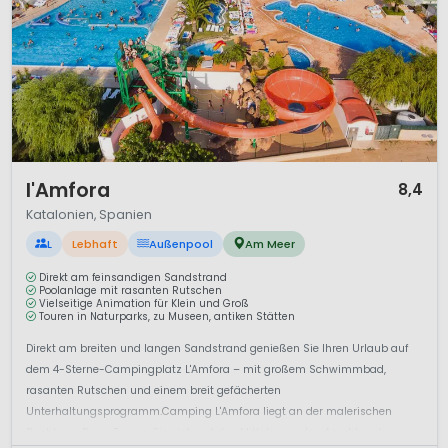
1 / 12
l'Amfora
8,4
Katalonien, Spanien
L
Lebhaft
Außenpool
Am Meer
Direkt am feinsandigen Sandstrand
Poolanlage mit rasanten Rutschen
Vielseitige Animation für Klein und Groß
Touren in Naturparks, zu Museen, antiken Stätten
Direkt am breiten und langen Sandstrand genießen Sie Ihren Urlaub auf
dem 4-Sterne-Campingplatz L'Amfora – mit großem Schwimmbad,
rasanten Rutschen und einem breit gefächerten
Unterhaltungsprogramm.Camping L'Amfora liegt an der malerischen
Bucht von RosesFreuen Sie sich auf das Mittelmeer, das Azurblau des