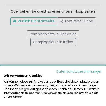
Oder gehen Sie direkt zu einer unserer Hauptseiten:
Zurück zur Startseite
Erweiterte Suche
Campingplätze in Frankreich
Campingplätze in Italien
MIETCARAVAN.COM
Datenschutzbestimmungen
Wir verwenden Cookies
Finden und vergleichen Sie das größte Angebot an
Wir können diese zur Analyse unserer Besucherdaten platzieren, um
Mietzelten, Mobilheimen und Glamping-Unterkünften auf
unsere Webseite zu verbessern, personalisierte Inhalte anzuzeigen
den schönsten Campingplätzen Europas. Zuverlässig direkt
und Ihnen ein großartiges Webseiten-Erlebnis zu bieten. Für weitere
Informationen zu den von uns verwendeten Cookies öffnen Sie die
beim Anbieter buchen.
Einstellungen.
RATGEBER & INSPIRATION