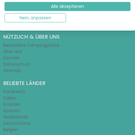
Glamping-Ratgeber
Alle akzeptieren
Zelt-Ratgeber
Mobilheim-Ratgeber
Nein, anpassen
Schulferien 2026/2027
NÜTZLICH & ÜBER UNS
Besondere Campingplätze
Über uns
Kontakt
Datenschutz
Sitemap
BELIEBTE LÄNDER
Frankreich
Italien
Kroatien
Spanien
Niederlande
Deutschland
Belgien