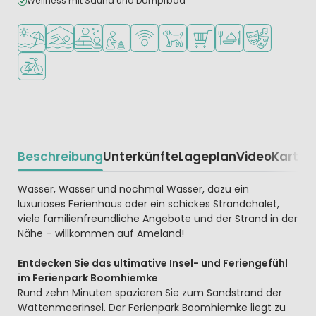
Wellness mit Sauna und Dampfbad
Am Strand und Meer
Hallenbad
Wellness-Einrichtungen
Empfohlen für kleine Kinder
WLAN verfügbar
Haustiere erlaubt
Supermarkt/Laden
Restaurant oder Pizz
Animationste
Fahrradverleih
Beschreibung
Unterkünfte
Lageplan
Video
Karte
R
Beschrijving
Wasser, Wasser und nochmal Wasser, dazu ein
luxuriöses Ferienhaus oder ein schickes Strandchalet,
viele familienfreundliche Angebote und der Strand in der
Nähe – willkommen auf Ameland!
Entdecken Sie das ultimative Insel- und Feriengefühl
im Ferienpark Boomhiemke
Rund zehn Minuten spazieren Sie zum Sandstrand der
Wattenmeerinsel. Der Ferienpark Boomhiemke liegt zu