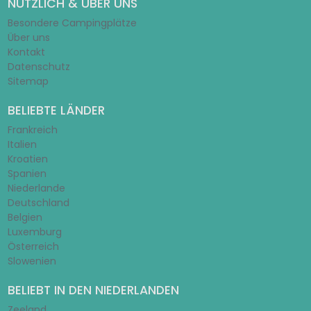
NÜTZLICH & ÜBER UNS
Besondere Campingplätze
Über uns
Kontakt
Datenschutz
Sitemap
BELIEBTE LÄNDER
Frankreich
Italien
Kroatien
Spanien
Niederlande
Deutschland
Belgien
Luxemburg
Österreich
Slowenien
BELIEBT IN DEN NIEDERLANDEN
Zeeland