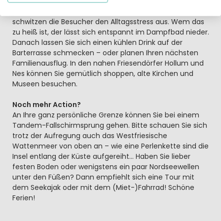
Noch ein bisschen extra Zeit für sich?
Wie wäre es mit einem relaxten Tag im Spa. In der Sauna
schwitzen die Besucher den Alltagsstress aus. Wem das
zu heiß ist, der lässt sich entspannt im Dampfbad nieder.
Danach lassen Sie sich einen kühlen Drink auf der
Barterrasse schmecken – oder planen Ihren nächsten
Familienausflug. In den nahen Friesendörfer Hollum und
Nes können Sie gemütlich shoppen, alte Kirchen und
Museen besuchen.
Noch mehr Action?
An Ihre ganz persönliche Grenze können Sie bei einem
Tandem-Fallschirmsprung gehen. Bitte schauen Sie sich
trotz der Aufregung auch das Westfriesische
Wattenmeer von oben an – wie eine Perlenkette sind die
Insel entlang der Küste aufgereiht… Haben Sie lieber
festen Boden oder wenigstens ein paar Nordseewellen
unter den Füßen? Dann empfiehlt sich eine Tour mit
dem Seekajak oder mit dem (Miet-)Fahrrad! Schöne
Ferien!