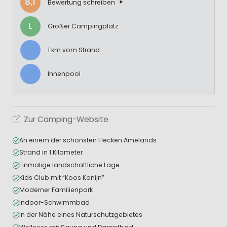
8,1
Bewertung schreiben
L
Großer Campingplatz
1 km vom Strand
Innenpool
Zur Camping-Website
An einem der schönsten Flecken Amelands
Strand in 1 Kilometer
Einmalige landschaftliche Lage
Kids Club mit “Koos Konijn”
Moderner Familienpark
Indoor-Schwimmbad
In der Nähe eines Naturschutzgebietes