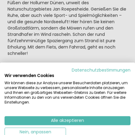
Füßen der Hollumer Dünen, unweit des
Naturschutzgebietes Jan Roepesheide. Genießen Sie die
Ruhe, aber auch viele Sport- und Spielmöglichkeiten –
und die gesunde Nordseeluft! Hier hören Sie keinen
Großstadtlärm, sondern die Möwen rufen und den
Strandhafer im Wind rascheln. Schon der rund
fünfzehnminütige Spaziergang zum Strand ist pure
Erholung. Mit dem Fiets, dem Fahrrad, geht es noch
schneller!
Kinderfreundlich, familiär und komfortabel
Datenschutzbestimmungen
Für Jung und Alt, für fast jede Altersgruppe und jeden
Wir verwenden Cookies
Geschmack gibt es im Ferienpark Boomhienke viel zu
Wir können diese zur Analyse unserer Besucherdaten platzieren, um
erleben. Genießen Sie die Ruhe und ein gutes Buch auf
unsere Webseite zu verbessern, personalisierte Inhalte anzuzeigen
der großen Terrasse Ihres Urlaubsdomizils, während die
und Ihnen ein großartiges Webseiten-Erlebnis zu bieten. Für weitere
Kinder und Ihr Partner vielleicht das überdachte
Informationen zu den von uns verwendeten Cookies öffnen Sie die
Einstellungen.
Schwimmbad entern? Zudem gibt es für die Kleinen
mehrere Spielplätze – und das Animationsteam lässt
sich auch allerlei einfallen. Die Kids werden das
Alle akzeptieren
Maskottchen Koos lieben.
Nein, anpassen