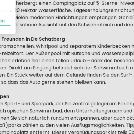
 Park beherbergt einen Campingplatz auf 5-Sterne-Niveau
über 20 Hektar Wasserfläche, Tageserholungseinrichtunge
mit vielen modernen Einrichtungen empfangen. Genieße
en
e und die schöne Aussicht auf den Schwimmteich und den 
t Freunden in De Schatberg
Stromschnellen, Whirlpool und separatem Kinderbecken 
reizeitort. Der Außenpool mit Rutsche und Wasserspielplat
schen erleben hier einen tollen Urlaub – dank des besond
en. Direkt am Eingang befindet sich der Schwimmteich mi
. Ein Stück weiter auf dem Gelände finden Sie den Surf-,
 so dass das Auto gerne stehen bleiben kann.
ppen
im Sport- und Spielpark, der Sie zentral gelegen im Ferien
btropischen Schwimmbad, dem Unterhaltungsraum und de
nen Sie sich natürlich rundum entspannen, aber auch akt
aß)parks zählen zu den vielen Ausflugsmöglichkeiten. T
ampingplatz entfernt. Dieser Vergnügungspark ist teils ü