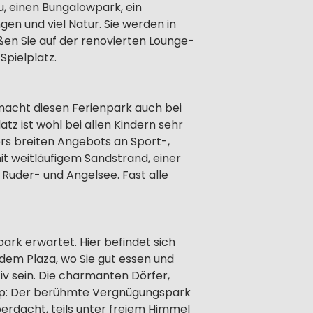
, einen Bungalowpark, ein
n und viel Natur. Sie werden in
n Sie auf der renovierten Lounge-
Spielplatz.
macht diesen Ferienpark auch bei
z ist wohl bei allen Kindern sehr
ers breiten Angebots an Sport-,
t weitläufigem Sandstrand, einer
 Ruder- und Angelsee. Fast alle
park erwartet. Hier befindet sich
m Plaza, wo Sie gut essen und
iv sein. Die charmanten Dörfer,
ipp: Der berühmte Vergnügungspark
berdacht, teils unter freiem Himmel