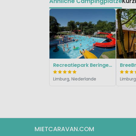
Ähnliche Campingplätze
Kürz
Recreatiepark Beringerzand
BreeB
Limburg, Niederlande
Limburg
MIETCARAVAN.COM