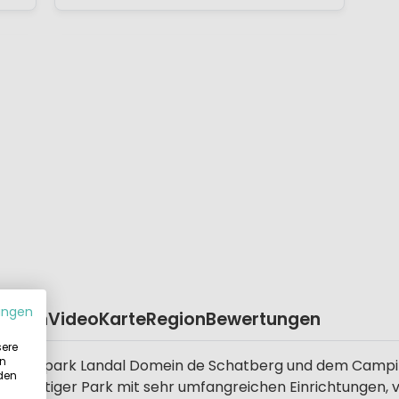
ungen
eplan
Video
Karte
Region
Bewertungen
sere
in
ngalowpark Landal Domein de Schatberg und dem Campin
 den
 vielseitiger Park mit sehr umfangreichen Einrichtungen,