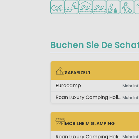
In waldreicher Umgebung
Am Wasser
Hallenbad
Freibad
Empfohlen für
Empfohl
W
Buchen Sie De Schat
SAFARIZELT
SAFARIZELT
Eurocamp
Mehr Inf
Roan Luxury Camping Holidays
Mehr Inf
MOBILHEIM GLAMPING
MOBILHEIM GLAMPING
Roan Luxury Camping Holidays
Mehr Inf