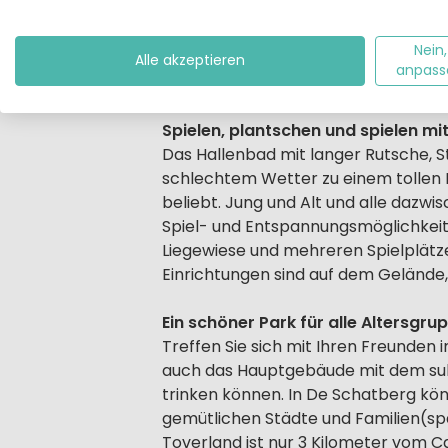
geöffnet sind. Der 86 Hektar große
multifunktionales Zentrumsgebäude, 
Nein,
einem brandneuen Zentrumsgebäude 
Alle akzeptieren
anpass
Terrasse eine köstliche Tasse Kaffe
Spielen, plantschen und spielen mi
Das Hallenbad mit langer Rutsche, 
schlechtem Wetter zu einem tollen F
beliebt. Jung und Alt und alle dazwi
Spiel- und Entspannungsmöglichkeit
Liegewiese und mehreren Spielplätzen
Einrichtungen sind auf dem Gelände,
Ein schöner Park für alle Altersgru
Treffen Sie sich mit Ihren Freunden 
auch das Hauptgebäude mit dem su
trinken können. In De Schatberg kön
gemütlichen Städte und Familien(sp
Toverland ist nur 3 Kilometer vom C