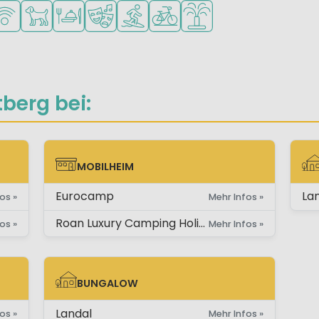
 kleine Kinder
en für Teenager
LAN verfügbar
Haustiere erlaubt
Restaurant oder Pizzeria
Animationsteam
Wassersportmöglichkeiten
Fahrradverleih
Wasserspielplatz
berg bei:
MOBILHEIM
MOBILHEIM
EX
Eurocamp
La
os »
Mehr Infos »
Roan Luxury Camping Holidays
os »
Mehr Infos »
BUNGALOW
BUNGALOW
Landal
os »
Mehr Infos »