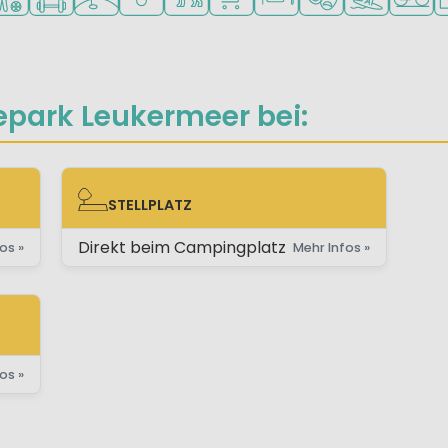
epark Leukermeer bei:
STELLPLATZ
STELLPLATZ
Direkt beim Campingplatz
os »
Mehr Infos »
os »