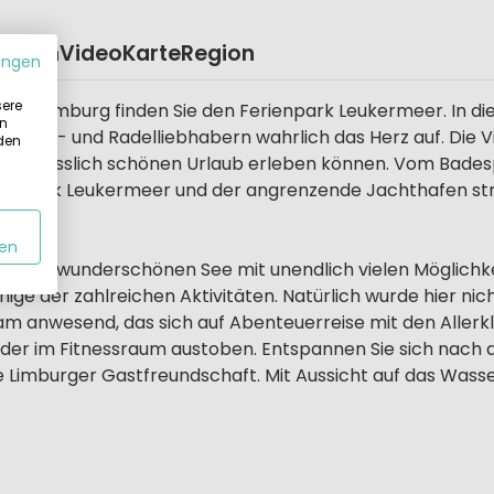
eplan
Video
Karte
Region
ungen
sere
n in Limburg finden Sie den Ferienpark Leukermeer. In di
in
ander- und Radelliebhabern wahrlich das Herz auf. Die Vie
 den
n unvergesslich schönen Urlaub erleben können. Vom Bade
ienpark Leukermeer und der angrenzende Jachthafen st
en
 einem wunderschönen See mit unendlich vielen Möglichk
ge der zahlreichen Aktivitäten. Natürlich wurde hier nic
eam anwesend, das sich auf Abenteuerreise mit den Allerk
der im Fitnessraum austoben. Entspannen Sie sich nach al
ie Limburger Gastfreundschaft. Mit Aussicht auf das Wa