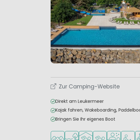
Zur Camping-Website
Direkt am Leukermeer
Kajak fahren, Wakeboarding, Paddelbo
Bringen Sie Ihr eigenes Boot
In waldreicher Umgebung
Am Wasser
Hallenbad
Freibad
Wellness-Ein
Empfohl
E