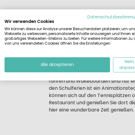
Beschreibung
Unterkünfte
Lag
Datenschutzbestimm
Wir verwenden Cookies
Beschrijving
Wir können diese zur Analyse unserer Besucherdaten platzieren, um un
Mitten im Nationalpark de Maasduine
Webseite zu verbessern, personalisierte Inhalte anzuzeigen und Ihnen e
Wäldern und Heidefeldern ist, geht W
großartiges Webseiten-Erlebnis zu bieten. Für weitere Informationen zu
von uns verwendeten Cookies öffnen Sie die Einstellungen.
dafür, dass Jung und Alt hier eine
von Sandburgen am Strand. Der Fer
Atmosphäre zum Wohlfühlen aus.
Nein,
Alle akzeptieren
anpass
Der Ferienpark Leukermeer liegt an
fahren und Wakeboarden sind nur eini
den Schulferien ist ein Animationst
können sich auf den Tennisplätzen o
Restaurant und genießen Sie dort d
hier eine wunderbare Zeit genießen.