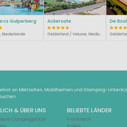
arcs Gulperberg
Ackersate
De Bos
, Niederlande
Gelderland / Veluwe, Niederlande
ngebot an Mietzelten, Mobilheimen und Glamping-Unterk
 buchen.
LICH & ÜBER UNS
BELIEBTE LÄNDER
dere Campingplätze
Frankreich
uns
Italien