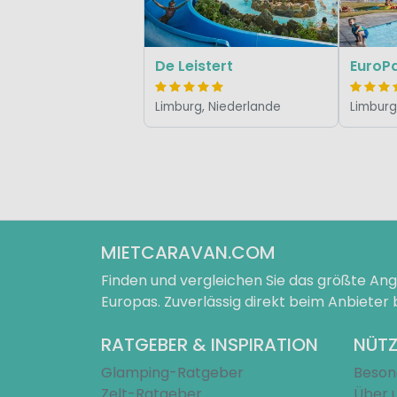
De Leistert
EuroP
Limburg, Niederlande
Limburg
MIETCARAVAN.COM
Finden und vergleichen Sie das größte A
Europas. Zuverlässig direkt beim Anbieter
RATGEBER & INSPIRATION
NÜTZ
Glamping-Ratgeber
Beson
Zelt-Ratgeber
Über 