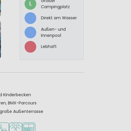
Großer
L
Campingplatz
Direkt am Wasser
Außen- und
Innenpool
Lebhaft
nd Kinderbecken
hren, BMX-Parcours
 große Außenterrasse
möglichkeiten
verleih
adestation für E-Autos
Wasserspielplatz
Padel-Platz