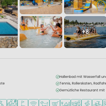
+8
Hallenbad mit Wasserfall u
ote
Tennis, Rollerskaten, Radfa
Gemütliche Restaurant mit
richtungen
en für kleine Kinder
mpfohlen für Teenager
Viele Sportmöglichkeiten
Golfplatz in der Nähe
WLAN verfügbar
Haustiere erlaubt
Supermarkt/Laden
Restaurant oder Pizzeria
Animationsteam
Wassersport
Fahrrad
L