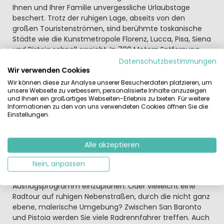
Ihnen und Ihrer Familie unvergessliche Urlaubstage
beschert. Trotz der ruhigen Lage, abseits von den
großen Touristenströmen, sind berühmte toskanische
Städte wie die Kunstmetropole Florenz, Lucca, Pisa, Siena
und Pistoia schnell erreicht. In 700 Metern Entfernung
vom Campingplatz ist die Haltestelle des Linienbusses
Datenschutzbestimmungen
Wir verwenden Cookies
nach Pistoia. Von dort sind sie mit dem Zug schnell in
Florenz und erkunden, ganz ohne Parkplatzsuche, die
Wir können diese zur Analyse unserer Besucherdaten platzieren, um
unsere Webseite zu verbessern, personalisierte Inhalte anzuzeigen
Hauptstadt der Renaissance mit dem Dom und den
und Ihnen ein großartiges Webseiten-Erlebnis zu bieten. Für weitere
Uffizien (Voranmeldung empfohlen).
Informationen zu den von uns verwendeten Cookies öffnen Sie die
Einstellungen.
Nur wenige Kilometer von San Baronto entfernt liegt das
Dorf Vinci. Der malerische Ort ist der Geburtsort des
Universalgenies Leonardo da Vinci. In der Nähe von
Alle akzeptieren
Camping Barco Reale befindet sich auch ein naturnaher
Nein, anpassen
Bauernhof-Tierpark, den die Kinder lieben werden. Es
empfiehlt sich auch, einen Tag am Meeresstrand in Ihr
Ausflugsprogramm einzuplanen. Oder vielleicht eine
Radtour auf ruhigen Nebenstraßen, durch die nicht ganz
ebene, malerische Umgebung? Zwischen San Baronto
und Pistoia werden Sie viele Radrennfahrer treffen. Auch