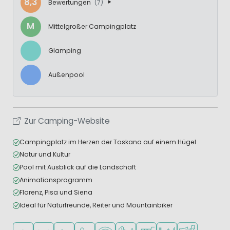
8,3
Bewertungen
(7)
M
Mittelgroßer Campingplatz
Glamping
Außenpool
Zur Camping-Website
Campingplatz im Herzen der Toskana auf einem Hügel
Natur und Kultur
Pool mit Ausblick auf die Landschaft
Animationsprogramm
Florenz, Pisa und Siena
Ideal für Naturfreunde, Reiter und Mountainbiker
In den Bergen/Hügeln
In waldreicher Umgebung
Freibad
Empfohlen für kleine Kinder
WLAN verfügbar
Haustiere erlaubt
Supermarkt/Laden
Restaurant oder Pizz
Animationste