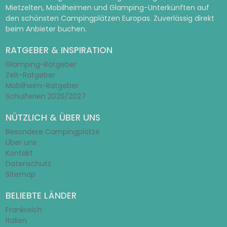
Mietzelten, Mobilheimen und Glamping-Unterkünften auf
den schönsten Campingplätzen Europas. Zuverlässig direkt
beim Anbieter buchen.
RATGEBER & INSPIRATION
Glamping-Ratgeber
Zelt-Ratgeber
Mobilheim-Ratgeber
Schulferien 2026/2027
NÜTZLICH & ÜBER UNS
Besondere Campingplätze
Über uns
Kontakt
Datenschutz
Sitemap
BELIEBTE LÄNDER
Frankreich
Italien