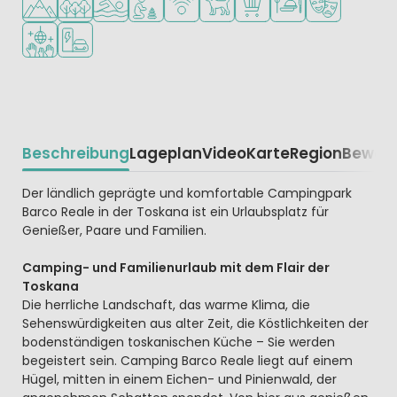
Diskothek
Ladestation für E-Autos
Beschreibung
Lageplan
Video
Karte
Region
Bewer
Beschrijving
Der ländlich geprägte und komfortable Campingpark
Barco Reale in der Toskana ist ein Urlaubsplatz für
Genießer, Paare und Familien.
Camping- und Familienurlaub mit dem Flair der
Toskana
Die herrliche Landschaft, das warme Klima, die
Sehenswürdigkeiten aus alter Zeit, die Köstlichkeiten der
bodenständigen toskanischen Küche – Sie werden
begeistert sein. Camping Barco Reale liegt auf einem
Hügel, mitten in einem Eichen- und Pinienwald, der