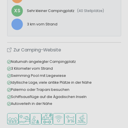
XS
Sehr kleiner Campingplatz
(40 Stellplätze)
3 km vom Strand
Zur Camping-Website
Naturnah angelegter Campingplatz
3 Kilometer vom Strand
Swimming Pool mit Liegewiese
Idyllische Lage, viele antike Plätze in der Nähe
Palermo oder Trapani besuchen
Schiffsausflüge auf die Ägadischen Inseln
Autoverleih in der Nähe
In waldreicher Umgebung
Am Strand und Meer
Empfohlen für kleine Kinder
Viele Sportmöglichkeiten
WLAN verfügbar
Haustiere erlaubt
Wassersportmöglichkeite