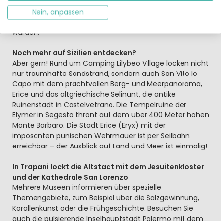
massenhafte Thunfisch-Fang “la mattanza” statt. Auf
der Insel Levanza befindet sich die Höhle di Genovese, in
Nein, anpassen
der rund zehntausend Jahre Ritzzeichnungen entdeckt
wurden.
Noch mehr auf Sizilien entdecken?
Aber gern! Rund um Camping Lilybeo Village locken nicht
nur traumhafte Sandstrand, sondern auch San Vito lo
Capo mit dem prachtvollen Berg- und Meerpanorama,
Erice und das altgriechische Selinunt, die antike
Ruinenstadt in Castelvetrano. Die Tempelruine der
Elymer in Segesto thront auf dem über 400 Meter hohen
Monte Barbaro. Die Stadt Erice (Eryx) mit der
imposanten punischen Wehrmauer ist per Seilbahn
erreichbar – der Ausblick auf Land und Meer ist einmalig!
In Trapani lockt die Altstadt mit dem Jesuitenkloster
und der Kathedrale San Lorenzo
Mehrere Museen informieren über spezielle
Themengebiete, zum Beispiel über die Salzgewinnung,
Korallenkunst oder die Frühgeschichte. Besuchen Sie
auch die pulsierende Inselhauptstadt Palermo mit dem