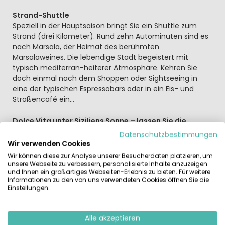
Strand-Shuttle
Speziell in der Hauptsaison bringt Sie ein Shuttle zum
Strand (drei Kilometer). Rund zehn Autominuten sind es
nach Marsala, der Heimat des berühmten
Marsalaweines. Die lebendige Stadt begeistert mit
typisch mediterran-heiterer Atmosphäre. Kehren Sie
doch einmal nach dem Shoppen oder Sightseeing in
eine der typischen Espressobars oder in ein Eis- und
Straßencafé ein…
Dolce Vita unter Siziliens Sonne – lassen Sie die
Stimmung auf sich wirken
Datenschutzbestimmungen
Die intensiven Weine der Gegend können Sie vielerorts
Wir verwenden Cookies
probieren oder erwerben, in kleinen Geschäften oder
Wir können diese zur Analyse unserer Besucherdaten platzieren, um
direkt vom Winzer. Vom Hafen Marsala Porta Garibaldi
unsere Webseite zu verbessern, personalisierte Inhalte anzuzeigen
und Ihnen ein großartiges Webseiten-Erlebnis zu bieten. Für weitere
sind es etwa eine halbe Stunde zur Insel Favignana, dem
Informationen zu den von uns verwendeten Cookies öffnen Sie die
größten und am stärksten besiedelten Eiland der Isole
Einstellungen.
Egadi, den Ägadischen Inseln. Am Hafen können Sie ein
Fahrrad mieten, um die Insel individuell zu erkunden.
Nichts für Tierfreunde: Im Mai findet hier der
Alle akzeptieren