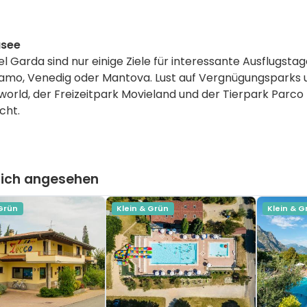
asee
l Garda sind nur einige Ziele für interessante Ausflugst
amo, Venedig oder Mantova. Lust auf Vergnügungsparks 
ld, der Freizeitpark Movieland und der Tierpark Parco N
cht.
lich angesehen
 Grün
Klein & Grün
Klein & G