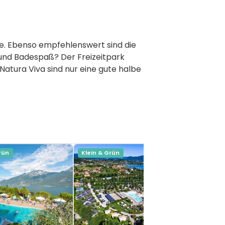
age. Ebenso empfehlenswert sind die
und Badespaß? Der Freizeitpark
atura Viva sind nur eine gute halbe
rün
Klein & Grün
Klein & Gr
Gardasee, 