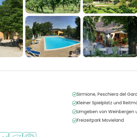
+7
Sirmione, Peschiera del Gar
Kleiner Spielplatz und Reitm
Umgeben von Weinbergen
Freizeitpark Movieland
e Kinder
öglichkeiten
erfügbar
staurant oder Pizzeria
Grüne Lage
Bauernhofcamping