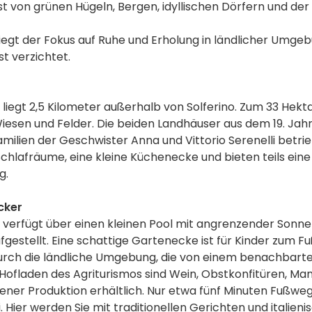
 ist von grünen Hügeln, Bergen, idyllischen Dörfern und 
 liegt der Fokus auf Ruhe und Erholung in ländlicher Umge
t verzichtet.
pi liegt 2,5 Kilometer außerhalb von Solferino. Zum 33 H
esen und Felder. Die beiden Landhäuser aus dem 19. Jah
ien der Geschwister Anna und Vittorio Serenelli betrieb
hlafräume, eine kleine Küchenecke und bieten teils eine 
g.
cker
pi verfügt über einen kleinen Pool mit angrenzender Son
estellt. Eine schattige Gartenecke ist für Kinder zum Fu
 durch die ländliche Umgebung, die von einem benachbarte
m Hofladen des Agriturismos sind Wein, Obstkonfitüren, Ma
ner Produktion erhältlich. Nur etwa fünf Minuten Fußweg
. Hier werden Sie mit traditionellen Gerichten und italie