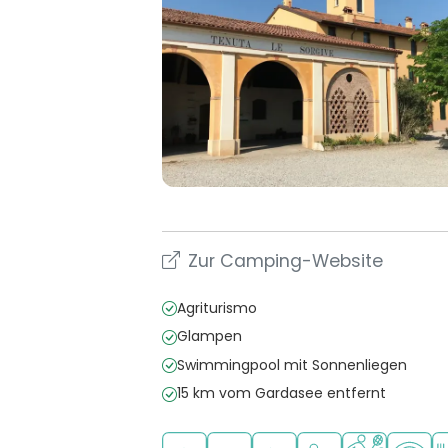
Zur Camping-Website
Agriturismo
Glampen
Swimmingpool mit Sonnenliegen
15 km vom Gardasee entfernt
In den Bergen/Hügeln
In waldreicher Umgebung
Freibad
Empfohlen für klein
Viele Sportm
WLAN v
Re