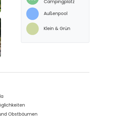
Campingplatz
Außenpool
Klein & Grün
da
öglichkeiten
 und Obstbäumen