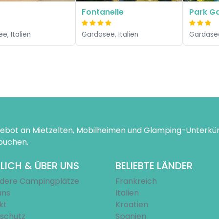
Fontanelle
Park G
e, Italien
Gardasee, Italien
Gardasee
ngebot an Mietzelten, Mobilheimen und Glamping-Unterk
 buchen.
LICH & ÜBER UNS
BELIEBTE LÄNDER
dere Campingplätze
Frankreich
uns
Italien
kt
Kroatien
schutz
Spanien