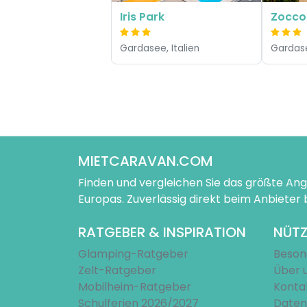
Iris Park
Zocco
Gardasee, Italien
Gardase
MIETCARAVAN.COM
Finden und vergleichen Sie das größte A
Europas. Zuverlässig direkt beim Anbieter
RATGEBER & INSPIRATION
NÜTZ
Glamping-Ratgeber
Beson
Zelt-Ratgeber
Über 
Mobilheim-Ratgeber
Konta
Schulferien 2026/2027
Daten