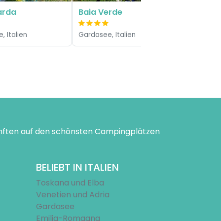
arda
Baia Verde
, Italien
Gardasee, Italien
ünften auf den schönsten Campingplätzen
BELIEBT IN ITALIEN
Toskana und Elba
Venetien und Adria
Gardasee
Emilia-Romagna