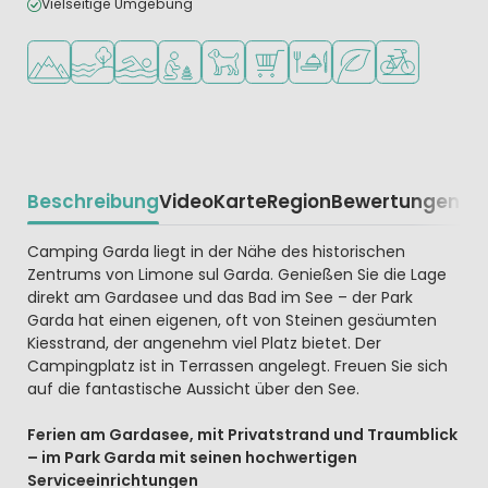
Vielseitige Umgebung
In den Bergen/Hügeln
Am Wasser
Freibad
Empfohlen für kleine Kinder
Haustiere erlaubt
Supermarkt/Laden
Restaurant oder Pizzeria
Grüne Lage
Fahrradverleih
Beschreibung
Video
Karte
Region
Bewertungen
Beschrijving
Camping Garda liegt in der Nähe des historischen
Zentrums von Limone sul Garda. Genießen Sie die Lage
direkt am Gardasee und das Bad im See – der Park
Garda hat einen eigenen, oft von Steinen gesäumten
Kiesstrand, der angenehm viel Platz bietet. Der
Campingplatz ist in Terrassen angelegt. Freuen Sie sich
auf die fantastische Aussicht über den See.
Ferien am Gardasee, mit Privatstrand und Traumblick
– im Park Garda mit seinen hochwertigen
Serviceeinrichtungen