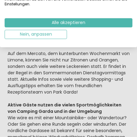
Falls Sie lieber auf Ihrem Stellplatz oder der Terrasse
Einstellungen.
Ihres Mobilheimes genießen…
… im Shop von Camping Park Garda Limone können Sie
entspannt einkaufen. Zum Beispiel regionale
Alle akzeptieren
Spezialitäten zum Essen und zum Trinken, Weine, ein
kühles Bier oder Softdrinks und mehr. Auch Strand- und
Nein, anpassen
Freizeitartikel gehören zum Angebot.
Auf dem Mercato, dem kunterbunten Wochenmarkt von
Limone, können Sie nicht nur Zitronen und Orangen,
sondern auch viele weitere Leckereien statt. Er findet in
der Regel in den Sommermonaten Dienstagvormittags
statt. Aktuelle Infos sowie viele weitere Shopping- und
Ausflugstipps erhalten Sie vom freundlichen
Rezeptionsteam von Park Garda!
Aktive Gäste nutzen die vielen Sportmöglichkeiten
von Camping Garda und in der Umgebung
Wie wäre es mit einer Mountainbike- oder Wandertour?
Oder Sie gehen eine Runde segeln oder windsurfen. Der
nördliche Gardasee ist bekannt für seine besonderen,
manchmal böigen Windverhältnisse. Deshalb kommen