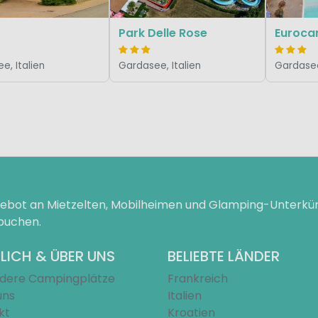
Park Delle Rose
Euroca
e, Italien
Gardasee, Italien
Gardasee
ngebot an Mietzelten, Mobilheimen und Glamping-Unterk
 buchen.
LICH & ÜBER UNS
BELIEBTE LÄNDER
dere Campingplätze
Frankreich
uns
Italien
kt
Kroatien