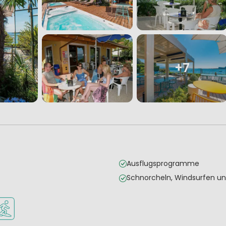
+7
Ausflugsprogramme
Schnorcheln, Windsurfen un
e Kinder
bar
re erlaubt
assersportmöglichkeiten