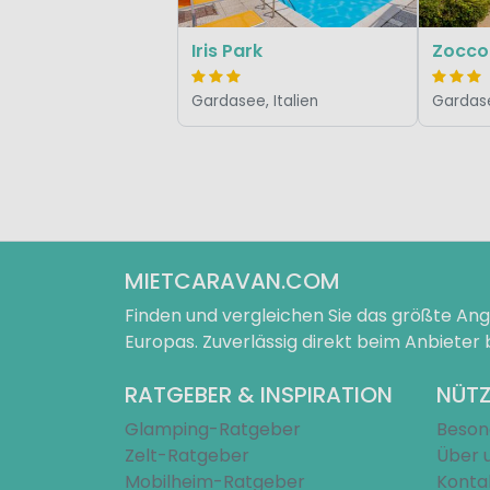
Iris Park
Zocco
Gardasee, Italien
Gardase
MIETCARAVAN.COM
Finden und vergleichen Sie das größte A
Europas. Zuverlässig direkt beim Anbieter
RATGEBER & INSPIRATION
NÜTZ
Glamping-Ratgeber
Beson
Zelt-Ratgeber
Über 
Mobilheim-Ratgeber
Konta