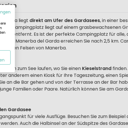
Region
ungen
ardiola liegt
direkt am Ufer des Gardasees
, in einer 
sere
Der Campingplatz liegt auf einem grasbewachsenen Grund
in
 den
m entfernt. Es ist der perfekte Campingplatz für alle, d
ernt und Manerba del Garda erreichen Sie nach 2,5 km. Cam
gli und den Felsen von Manerba.
en
equem zum See laufen, wo Sie einen
Kieselstrand
finden
ter anderem einen Kiosk für Ihre Tageszeitung, einen Spie
 Sie an die Bar gehen und von der Terrasse an der Bar ha
 junge Familien oder Paare. Natürlich können Sie am Gar
 den Gardasee
gangspunkt für viele Ausflüge. Besuchen Sie zum Beispiel 
den. Auch die Halbinsel an der Südspitze des Gardasee