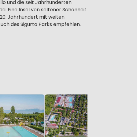
ullo und die seit Jahrhunderten
a. Eine Insel von seltener Schönheit
 20. Jahrhundert mit weiten
such des Sigurta Parks empfehlen.
Klein & Gr
Park Ga
Gardasee, 