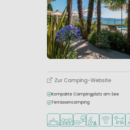
Zur Camping-Website
Kompakte Campingplatz am See
Terrassencamping
In den Bergen/Hügeln
In waldreicher Umgebung
Am Wasser
Empfohlen für klein
WLAN verfüg
Haustie
W