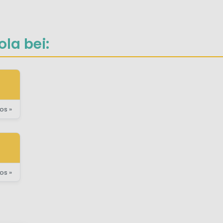
la bei:
os »
os »