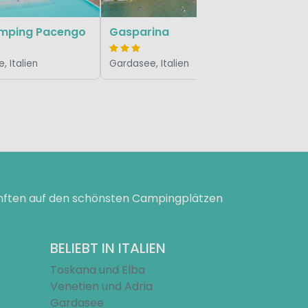
mping Pacengo
Gasparina
, Italien
Gardasee, Italien
ünften auf den schönsten Campingplätzen
BELIEBT IN ITALIEN
Toskana und Elba
Venetien und Adria
Gardasee