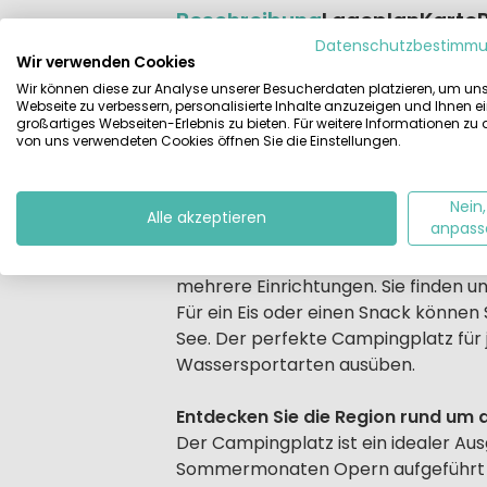
Beschreibung
Lageplan
Karte
Datenschutzbestimm
Wir verwenden Cookies
Beschrijving
Das kleine und kompakte Village La G
Wir können diese zur Analyse unserer Besucherdaten platzieren, um un
Gegend namens "Golf von Manerba". 
Webseite zu verbessern, personalisierte Inhalte anzuzeigen und Ihnen e
großartiges Webseiten-Erlebnis zu bieten. Für weitere Informationen zu
km und das Zentrum von Manerba 2,5 k
von uns verwendeten Cookies öffnen Sie die Einstellungen.
Stadt San Felice liegt nur 1 km entf
Aussicht auf die Insel Isola dei Coni
Nein,
Alle akzeptieren
anpass
Gardasee für junge Familien
Vom Campingplatz aus können Sie b
mehrere Einrichtungen. Sie finden un
Für ein Eis oder einen Snack können
See. Der perfekte Campingplatz für
Wassersportarten ausüben.
Entdecken Sie die Region rund um
Der Campingplatz ist ein idealer Aus
Sommermonaten Opern aufgeführt wer