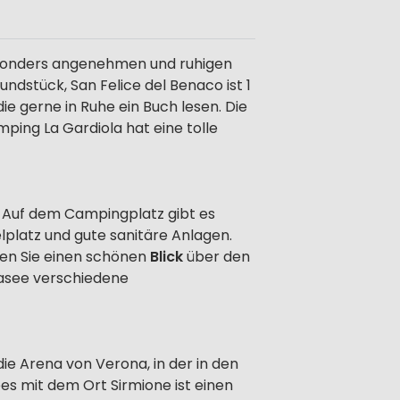
besonders angenehmen und ruhigen
stück, San Felice del Benaco ist 1
ie gerne in Ruhe ein Buch lesen. Die
ping La Gardiola hat eine tolle
. Auf dem Campingplatz gibt es
lplatz und gute sanitäre Anlagen.
ben Sie einen schönen
Blick
über den
dasee verschiedene
die Arena von Verona, in der in den
s mit dem Ort Sirmione ist einen