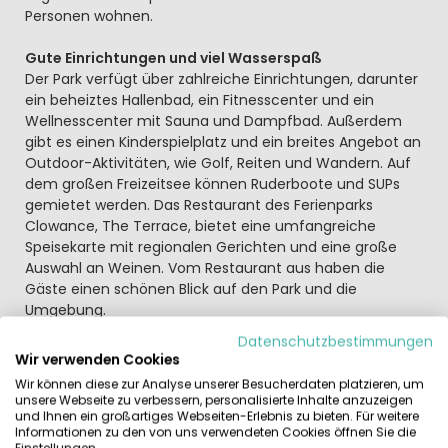
Personen wohnen.
Gute Einrichtungen und viel Wasserspaß
Der Park verfügt über zahlreiche Einrichtungen, darunter
ein beheiztes Hallenbad, ein Fitnesscenter und ein
Wellnesscenter mit Sauna und Dampfbad. Außerdem
gibt es einen Kinderspielplatz und ein breites Angebot an
Outdoor-Aktivitäten, wie Golf, Reiten und Wandern. Auf
dem großen Freizeitsee können Ruderboote und SUPs
gemietet werden. Das Restaurant des Ferienparks
Clowance, The Terrace, bietet eine umfangreiche
Speisekarte mit regionalen Gerichten und eine große
Auswahl an Weinen. Vom Restaurant aus haben die
Gäste einen schönen Blick auf den Park und die
Umgebung.
Datenschutzbestimmungen
Kinderfreundliche Ferien in Cornwall
Wir verwenden Cookies
Der Holiday Park Clowance ist auch ein ideales Ziel für
Wir können diese zur Analyse unserer Besucherdaten platzieren, um
Familien mit Kindern. Für die kleinen Besucher gibt es ein
unsere Webseite zu verbessern, personalisierte Inhalte anzuzeigen
spezielles Kinderprogramm mit lustigen Aktivitäten und
und Ihnen ein großartiges Webseiten-Erlebnis zu bieten. Für weitere
Informationen zu den von uns verwendeten Cookies öffnen Sie die
Unterhaltung.