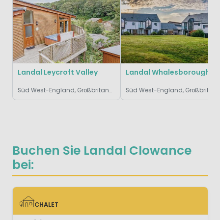
Landal Leycroft Valley
Landal Whalesborough Resort &
Süd West-England, Großbritannien
Süd West-England, Großbritannien
Buchen Sie Landal Clowance
bei:
CHALET
CHALET