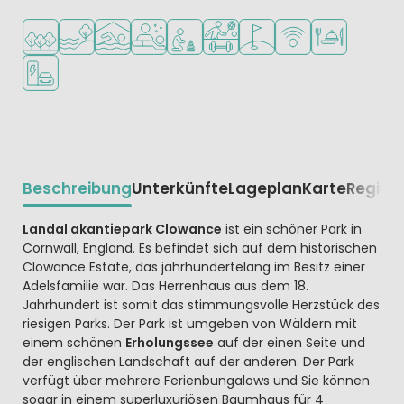
In waldreicher Umgebung
Am Wasser
Hallenbad
Wellness-Einrichtungen
Empfohlen für kleine Kinder
Viele Sportmöglichkeiten
Golfplatz in der Nähe
WLAN verfügbar
Restaurant ode
Ladestation für E-Autos
Beschreibung
Unterkünfte
Lageplan
Karte
Region
Beschrijving
Landal akantiepark Clowance
ist ein schöner Park in
Cornwall, England. Es befindet sich auf dem historischen
Clowance Estate, das jahrhundertelang im Besitz einer
Adelsfamilie war. Das Herrenhaus aus dem 18.
Jahrhundert ist somit das stimmungsvolle Herzstück des
riesigen Parks. Der Park ist umgeben von Wäldern mit
einem schönen
Erholungssee
auf der einen Seite und
der englischen Landschaft auf der anderen. Der Park
verfügt über mehrere Ferienbungalows und Sie können
sogar in einem superluxuriösen Baumhaus für 4