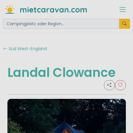
mietcaravan.com
Süd West-England
Landal Clowance