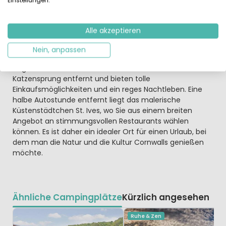
Einstellungen.
Eine skurrile Küste, schöne Strände in der Nähe
Auch die Umgebung des Parks ist wunderschön, die
Alle akzeptieren
Sandstrände der Küste Cornwalls sind nur wenige
Minuten entfernt. In der Umgebung gibt es viele
Nein, anpassen
Wander- und Radwege, und man kann auch reiten oder
angeln. Die Städte Truro und Penzance sind nur einen
Katzensprung entfernt und bieten tolle
Einkaufsmöglichkeiten und ein reges Nachtleben. Eine
halbe Autostunde entfernt liegt das malerische
Küstenstädtchen St. Ives, wo Sie aus einem breiten
Angebot an stimmungsvollen Restaurants wählen
können. Es ist daher ein idealer Ort für einen Urlaub, bei
dem man die Natur und die Kultur Cornwalls genießen
möchte.
Ähnliche Campingplätze
Kürzlich angesehen
Ruhe & Zen