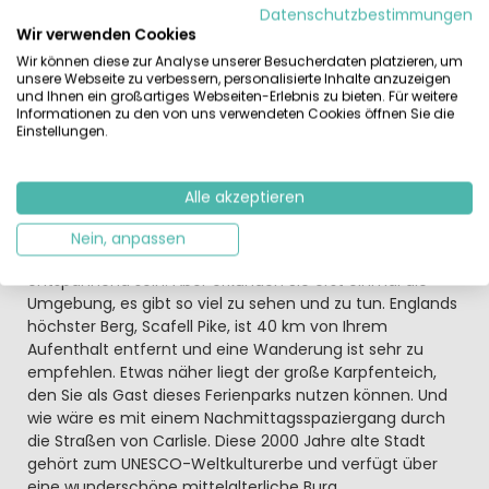
sollten Sie nicht vergessen. Außerdem können Sie von
Datenschutzbestimmungen
Ihrer Urlaubsadresse aus die wunderschöne
Wir verwenden Cookies
Hügellandschaft genießen. Und wenn Sie nach einer
Wir können diese zur Analyse unserer Besucherdaten platzieren, um
langen Radtour oder Wanderung hungrig werden,
unsere Webseite zu verbessern, personalisierte Inhalte anzuzeigen
und Ihnen ein großartiges Webseiten-Erlebnis zu bieten. Für weitere
können Sie im renovierten Lakeside Restaurant leckere
Informationen zu den von uns verwendeten Cookies öffnen Sie die
Gerichte genießen.
Einstellungen.
Liegen Sie in einem luxuriösen Bungalow, manche
sogar mit Whirlpool
Alle akzeptieren
Von Ihrer Terrasse aus haben Sie einen herrlichen Blick
auf die Landschaft von Cumbria und vielleicht sogar auf
Nein, anpassen
den Lake District Park. Das wird sprudeln und
entspannend sein. Aber erkunden Sie erst einmal die
Umgebung, es gibt so viel zu sehen und zu tun. Englands
höchster Berg, Scafell Pike, ist 40 km von Ihrem
Aufenthalt entfernt und eine Wanderung ist sehr zu
empfehlen. Etwas näher liegt der große Karpfenteich,
den Sie als Gast dieses Ferienparks nutzen können. Und
wie wäre es mit einem Nachmittagsspaziergang durch
die Straßen von Carlisle. Diese 2000 Jahre alte Stadt
gehört zum UNESCO-Weltkulturerbe und verfügt über
eine wunderschöne mittelalterliche Burg.