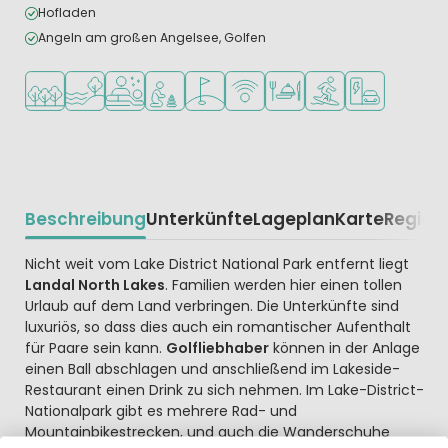
Hofladen
Angeln am großen Angelsee, Golfen
In waldreicher Umgebung
Am Wasser
Wellness-Einrichtungen
Empfohlen für kleine Kinder
Golfplatz in der Nähe
WLAN verfügbar
Restaurant oder Pizzeria
Wassersportmöglich
Ladestation fü
Beschreibung
Unterkünfte
Lageplan
Karte
Region
Beschrijving
Nicht weit vom Lake District National Park entfernt liegt
Landal North Lakes
. Familien werden hier einen tollen
Urlaub auf dem Land verbringen. Die Unterkünfte sind
luxuriös, so dass dies auch ein romantischer Aufenthalt
für Paare sein kann.
Golfliebhaber
können in der Anlage
einen Ball abschlagen und anschließend im Lakeside-
Restaurant einen Drink zu sich nehmen. Im Lake-District-
Nationalpark gibt es mehrere Rad- und
Mountainbikestrecken, und auch die Wanderschuhe