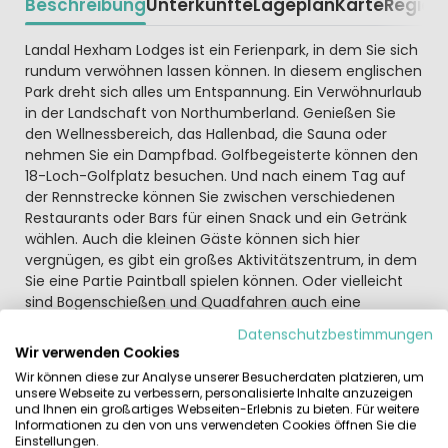
Beschreibung
Unterkünfte
Lageplan
Karte
Region
Beschrijving
Landal Hexham Lodges ist ein Ferienpark, in dem Sie sich
rundum verwöhnen lassen können. In diesem englischen
Park dreht sich alles um Entspannung. Ein Verwöhnurlaub
in der Landschaft von Northumberland. Genießen Sie
den Wellnessbereich, das Hallenbad, die Sauna oder
nehmen Sie ein Dampfbad. Golfbegeisterte können den
18-Loch-Golfplatz besuchen. Und nach einem Tag auf
der Rennstrecke können Sie zwischen verschiedenen
Restaurants oder Bars für einen Snack und ein Getränk
wählen. Auch die kleinen Gäste können sich hier
vergnügen, es gibt ein großes Aktivitätszentrum, in dem
Sie eine Partie Paintball spielen können. Oder vielleicht
sind Bogenschießen und Quadfahren auch eine
unterhaltsame Herausforderung.
Datenschutzbestimmungen
Wir verwenden Cookies
Während Ihres Urlaubs in Northumberland
Wir können diese zur Analyse unserer Besucherdaten platzieren, um
übernachten Sie in einem der Bungalows im Park
unsere Webseite zu verbessern, personalisierte Inhalte anzuzeigen
Am Morgen wachen Sie inmitten einer natürlichen
und Ihnen ein großartiges Webseiten-Erlebnis zu bieten. Für weitere
Informationen zu den von uns verwendeten Cookies öffnen Sie die
Umgebung auf. Ein schöner Ort für einen schönen
Einstellungen.