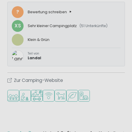
?
Bewertung schreiben
XS
Sehr kleiner Campingplatz
(51 Unterkünfte)
Klein & Grün
Teil von
Landal
Zur Camping-Website
In waldreicher Umgebung
Empfohlen für kleine Kinder
Viele Sportmöglichkeiten
WLAN verfügbar
Haustiere erlaubt
Grüne Lage
Ladestation für E-Autos