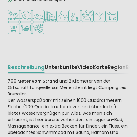
Am Strand und Meer
Hallenbad
Freibad
Badeparadies oder Wasserpark
Wellness-Einrichtungen
Empfohlen für kleine Kinder
Viele Sportmöglichkeiten
WLAN verfügbar
Haustiere erla
Supermarkt/Laden
Restaurant oder Pizzeria
Animationsteam
Beschreibung
Unterkünfte
Video
Karte
Region
Bew
Beschrijving
700 Meter vom Strand
und 2 Kilometer von der
Ortschaft Longeville sur Mer entfernt liegt Camping Les
Brunelles.
Der Wasserspaßpark mit seinen 1000 Quadratmetern
Fläche (200 Quadratmeter davon sind überdacht)
bietet Wasservergnügen pur. Alles, was man sich
erträumt, ist hier bereits vorhanden: ein Lagunen-Bad,
Massagebänke, ein extra Becken für Kinder, ein Fluss, ein
überdachtes Schwimmbad mit Sauna, Hamam und