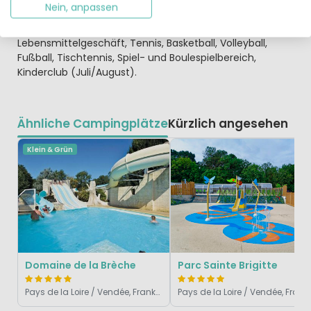
Nein, anpassen
1000 m² (das Tragen von Badeshorts ist nicht gestattet).
Wasserrutschen, Whirlpool, Restaurant, Bar, Pub, kleines
Lebensmittelgeschäft, Tennis, Basketball, Volleyball,
Fußball, Tischtennis, Spiel- und Boulespielbereich,
Kinderclub (Juli/August).
Ähnliche Campingplätze
Kürzlich angesehen
Klein & Grün
Domaine de la Brèche
Parc Sainte Brigitte
Pays de la Loire / Vendée, Frankreich
Pays de la Loire / Vendé