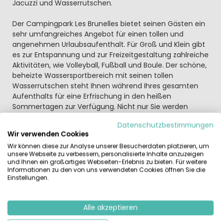
Jacuzzi und Wasserrutschen.
Der Campingpark Les Brunelles bietet seinen Gästen ein
sehr umfangreiches Angebot für einen tollen und
angenehmen Urlaubsaufenthalt. Für Groß und Klein gibt
es zur Entspannung und zur Freizeitgestaltung zahlreiche
Aktivitäten, wie Volleyball, Fußball und Boule. Der schöne,
beheizte Wassersportbereich mit seinen tollen
Wasserrutschen steht Ihnen während Ihres gesamten
Aufenthalts für eine Erfrischung in den heißen
Sommertagen zur Verfügung. Nicht nur Sie werden
Freude, Abwechslung und Entspannung dort finden
Datenschutzbestimmungen
sondern auch Ihre Kinder.
Wir verwenden Cookies
Wir können diese zur Analyse unserer Besucherdaten platzieren, um
Die Lage des Campingparks bietet den Gästen ideale
unsere Webseite zu verbessern, personalisierte Inhalte anzuzeigen
Möglichkeiten für einen Ausflug nach Longeville sur Mer,
und Ihnen ein großartiges Webseiten-Erlebnis zu bieten. Für weitere
zum sehenswerten Themenpark Puj du Fou oder zum
Informationen zu den von uns verwendeten Cookies öffnen Sie die
Einstellungen.
„Indian Forest". Außerdem gibt es in der Nähe das „Musée
de Automobile" und das „Chateu de Talmont" mit seinen
beeindruckenden Ruinen zu erkunden.
Alle akzeptieren
Wassersportbereich (beheizt und teilweise überdacht)